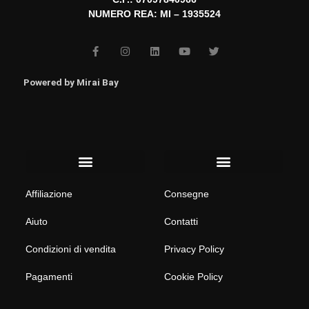
NUMERO REA: MI – 1935524
F
I
L
Y
T
a
n
i
o
w
c
s
n
u
i
e
t
k
t
t
b
a
e
u
t
Powered by
Mirai Bay
o
g
d
b
e
o
r
i
e
r
k
a
n
-
m
f
Menu
Menu
Affiliazione
Consegne
Aiuto
Contatti
Condizioni di vendita
Privacy Policy
Pagamenti
Cookie Policy