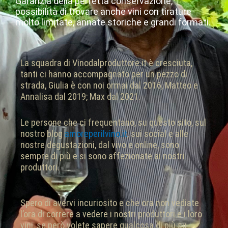
Garanzia della perfetta conservazione,
possibilità di trovare anche vini con tirature
molto limitate, annate storiche e grandi formati.
La squadra di Vinodalproduttore.it è cresciuta,
tanti ci hanno accompagnato per un pezzo di
strada, Giulia è con noi ormai dal 2016, Matteo e
Annalisa dal 2019; Max dal 2021.
Le persone che ci frequentano, su questo sito, sul
nostro blog
amoreperilvino.it
, sui social e alle
nostre degustazioni, dal vivo e online, sono
sempre di più e si sono affezionate ai nostri
produttori.
Spero di avervi incuriosito e che ora non vediate
l’ora di correre a vedere i nostri produttori e i loro
vini, se però volete sapere qualcosa di più su