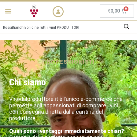
Vai
Menu
NEWS & PROMO
al
Carrel
€
0,00
contenuto
Rossi
Bianchi
Bollicine
Tutti i vini
I PRODUTTORI
PROFESSIONISTI
Chi siamo
Vinodalproduttore.it è l’unico e-commerce che
permette agli appassionati di comprare i vini
con consegna diretta dalla cantina del
produttore.
Quali sono i vantaggi immediatamente chiari?