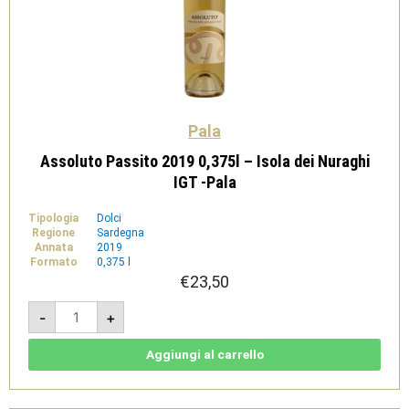
Pala
Assoluto Passito 2019 0,375l – Isola dei Nuraghi
IGT -Pala
Tipologia
Dolci
Regione
Sardegna
Annata
2019
Formato
0,375 l
€
23,50
Assoluto
-
+
Passito
2019
0,375l
-
Aggiungi al carrello
Isola
dei
Nuraghi
IGT