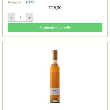
Formato
0,375 l
€
25,00
Acinidoro
-
+
2018
0,375L
-
Bianco
Aggiungi al carrello
IGT
Veneto
Passito
-
La
Montecchia
quantità