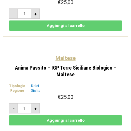
€
25,00
Recioto
-
+
della
Valpolicella
DOC
Classico
Aggiungi al carrello
Vigneto
Le
Novaje
BIO
0,5l
-
Novaia
quantità
Maltese
Anima Passito – IGP Terre Siciliane Biologico –
Maltese
Tipologia
Dolci
Regione
Sicilia
€
25,00
Anima
-
+
Passito
-
IGP
Terre
Aggiungi al carrello
Siciliane
Biologico