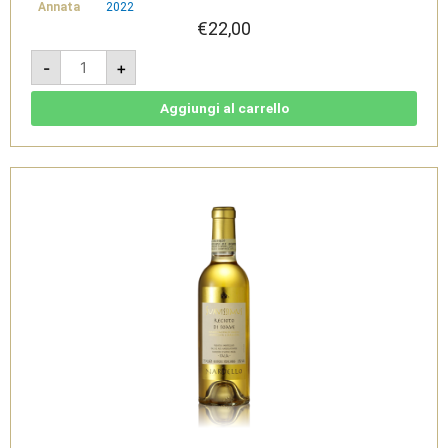
Annata
2022
€
22,00
Desiderio
-
+
2022
0,5l
-
IGT
Aggiungi al carrello
Venezia
Giulia
-
Vigna
Petrussa
quantità