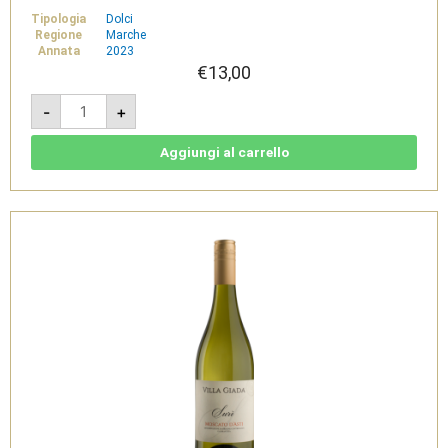
Tipologia
Dolci
Regione
Marche
Annata
2023
€
13,00
BianCònero
-
+
2023
-
Moscato
Naturale
Aggiungi al carrello
-
Cantine
Moroder
quantità