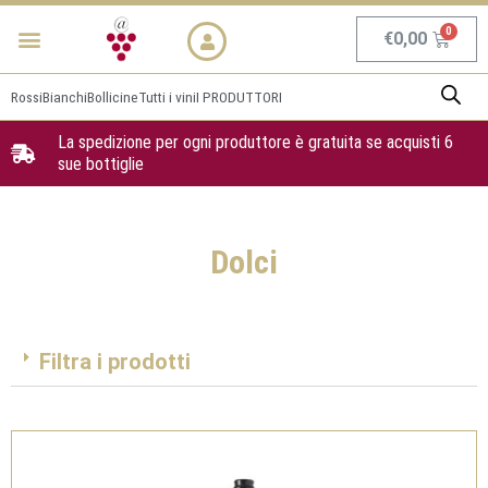
Vai
Menu
NEWS & PROMO
al
Carrel
€
0,00
contenuto
Rossi
Bianchi
Bollicine
Tutti i vini
I PRODUTTORI
La spedizione per ogni produttore è gratuita se acquisti 6
sue bottiglie
Dolci
Filtra i prodotti
Pagina
Pagina
Pagina