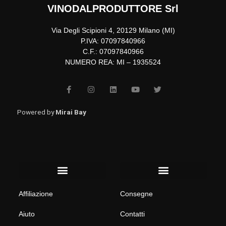
VINODALPRODUTTORE Srl
Via Degli Scipioni 4, 20129 Milano (MI)
P.IVA: 07097840966
C.F.: 07097840966
NUMERO REA: MI – 1935524
F
I
L
Y
T
a
n
i
o
w
c
s
n
u
i
e
t
k
t
t
b
a
e
u
t
Powered by
Mirai Bay
o
g
d
b
e
o
r
i
e
r
k
a
n
-
m
f
Menu
Menu
Affiliazione
Consegne
Aiuto
Contatti