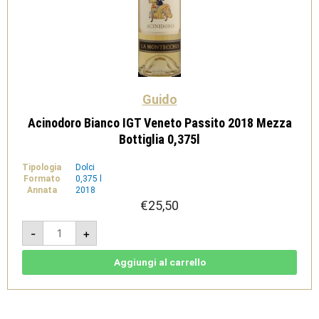
Guido
Acinodoro Bianco IGT Veneto Passito 2018 Mezza
Bottiglia 0,375l
Tipologia
Dolci
Formato
0,375 l
Annata
2018
€
25,50
Acinodoro
-
+
Bianco
IGT
Veneto
Passito
Aggiungi al carrello
2018
Mezza
Bottiglia
0,375l
quantità