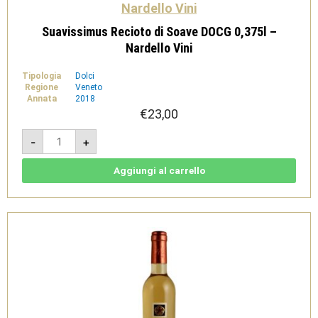
Nardello Vini
Suavissimus Recioto di Soave DOCG 0,375l –
Nardello Vini
Tipologia
Dolci
Regione
Veneto
Annata
2018
€
23,00
Suavissimus
-
+
Recioto
di
Soave
DOCG
Aggiungi al carrello
0,375l
-
Nardello
Vini
quantità