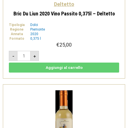
Deltetto
Bric Du Liun 2020 Vino Passito 0,375l – Deltetto
Tipologia
Dolci
Regione
Piemonte
Annata
2020
Formato
0,375 l
€
25,00
Bric
-
+
Du
Liun
2020
Vino
Aggiungi al carrello
Passito
0,375l
-
Deltetto
quantità