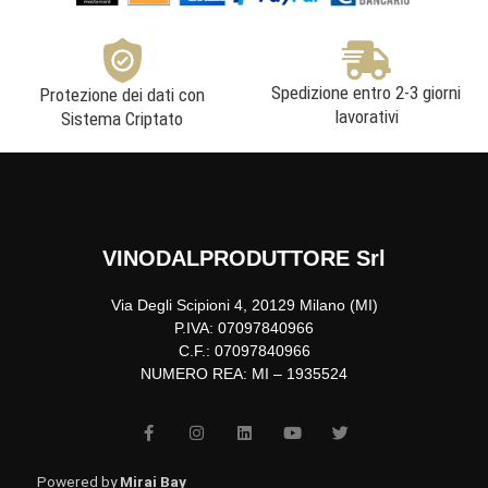
Spedizione entro 2-3 giorni
Protezione dei dati con
lavorativi
Sistema Criptato
VINODALPRODUTTORE Srl
Via Degli Scipioni 4, 20129 Milano (MI)
P.IVA: 07097840966
C.F.: 07097840966
NUMERO REA: MI – 1935524
F
I
L
Y
T
a
n
i
o
w
c
s
n
u
i
e
t
k
t
t
b
a
e
u
t
Powered by
Mirai Bay