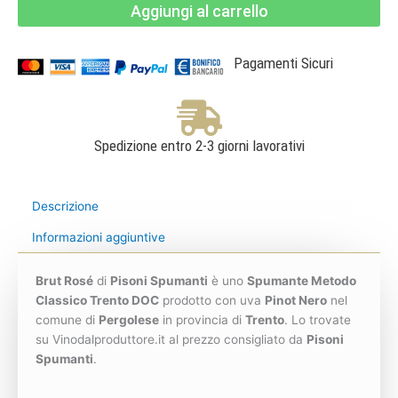
Aggiungi al carrello
-
Pisoni
Spumanti
quantità
Pagamenti Sicuri
Spedizione entro 2-3 giorni lavorativi
Descrizione
Informazioni aggiuntive
Brut Rosé
di
Pisoni Spumanti
è uno
Spumante Metodo
Classico Trento DOC
prodotto con uva
Pinot Nero
nel
comune di
Pergolese
in provincia di
Trento
. Lo trovate
su Vinodalproduttore.it al prezzo consigliato da
Pisoni
Spumanti
.