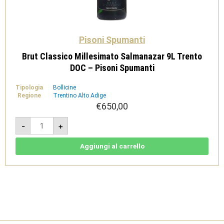
Pisoni Spumanti
Brut Classico Millesimato Salmanazar 9L Trento
DOC – Pisoni Spumanti
Tipologia
Bollicine
Regione
Trentino Alto Adige
€
650,00
Brut
-
+
Classico
Millesimato
Salmanazar
9L
Aggiungi al carrello
Trento
DOC
-
Pisoni
Spumanti
quantità