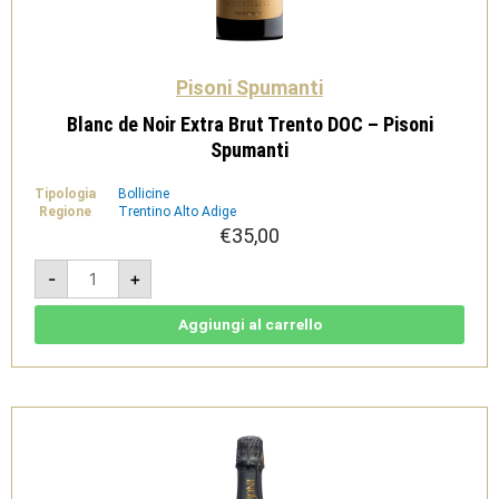
Pisoni Spumanti
Blanc de Noir Extra Brut Trento DOC – Pisoni
Spumanti
Tipologia
Bollicine
Regione
Trentino Alto Adige
€
35,00
Blanc
-
+
de
Noir
Extra
Brut
Aggiungi al carrello
Trento
DOC
-
Pisoni
Spumanti
quantità