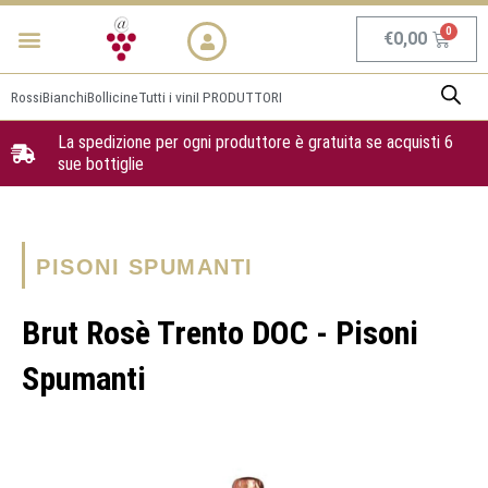
Vai
Menu
NEWS & PROMO
al
Carrel
€
0,00
contenuto
Rossi
Bianchi
Bollicine
Tutti i vini
I PRODUTTORI
La spedizione per ogni produttore è gratuita se acquisti 6
sue bottiglie
PISONI SPUMANTI
Brut Rosè Trento DOC - Pisoni
Spumanti