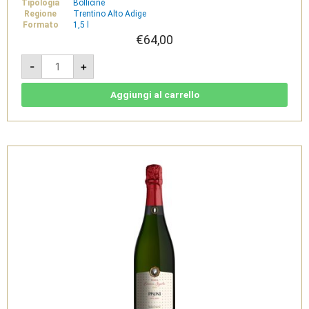
Tipologia
Bollicine
Regione
Trentino Alto Adige
Formato
1,5 l
€
64,00
Brut
-
+
Nature
-
Trento
DOC
Aggiungi al carrello
Magnum
1,5l
-
Pisoni
Spumanti
quantità