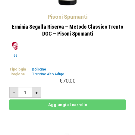
Pisoni Spumanti
Erminia Segalla Riserva – Metodo Classico Trento
DOC – Pisoni Spumanti
95
Tipologia
Bollicine
Regione
Trentino Alto Adige
€
70,00
Erminia
-
+
Segalla
Riserva
-
Metodo
Aggiungi al carrello
Classico
Trento
DOC
-
Pisoni
Spumanti
quantità