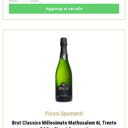
Millesimato
Doppia
Magnum
Aggiungi al carrello
3L
-
Metodo
Classico
Trento
DOC
-
Pisoni
Spumanti
quantità
Pisoni Spumanti
Brut Classico Millesimato Mathusalem 6L Trento