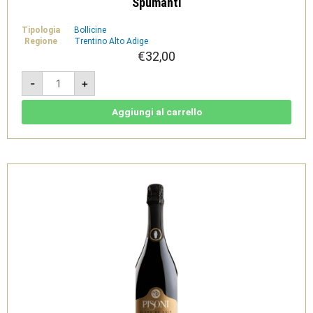
Spumanti
Tipologia
Bollicine
Regione
Trentino Alto Adige
€
32,00
Pinot
-
+
Bianco
Extra
Brut
Trento
Aggiungi al carrello
DOC
-
Pisoni
Spumanti
quantità