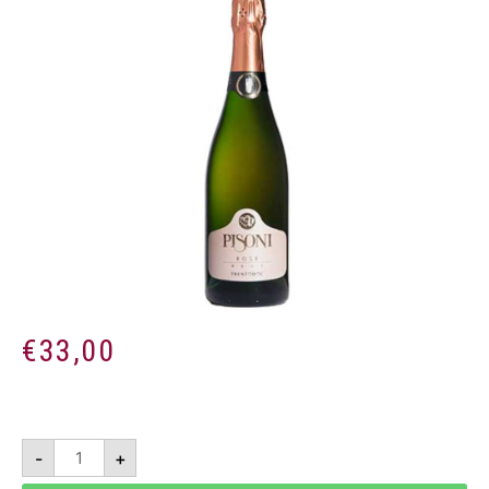
€
33,00
Brut
-
+
Rosè
Trento
DOC