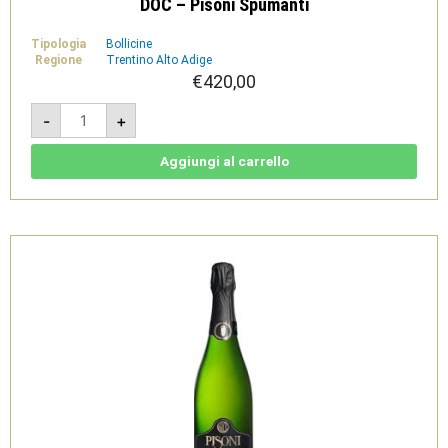
DOC – Pisoni Spumanti
Tipologia
Bollicine
Regione
Trentino Alto Adige
€
420,00
Brut
-
+
Classico
Millesimato
Mathusalem
6L
Aggiungi al carrello
Trento
DOC
-
Pisoni
Spumanti
quantità