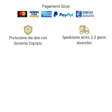
Pagamenti Sicuri
Spedizione entro 2-3 giorni
Protezione dei dati con
lavorativi
Sistema Criptato
VINODALPRODUTTORE Srl
Via Degli Scipioni 4, 20129 Milano (MI)
P.IVA: 07097840966
C.F.: 07097840966
NUMERO REA: MI – 1935524
F
I
L
Y
T