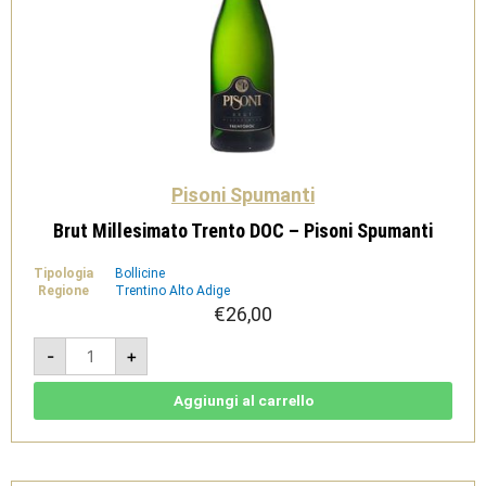
Pisoni Spumanti
Brut Millesimato Trento DOC – Pisoni Spumanti
Tipologia
Bollicine
Regione
Trentino Alto Adige
€
26,00
Brut
-
+
Millesimato
Trento
DOC
-
Aggiungi al carrello
Pisoni
Spumanti
quantità