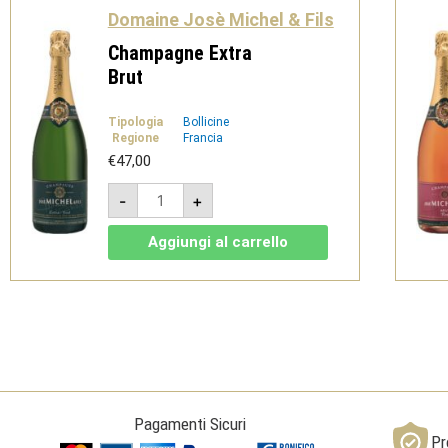
Domaine Josè Michel & Fils
Champagne Extra
Brut
Tipologia
Bollicine
Regione
Francia
€
47,00
Champagne
-
+
Extra
Brut
quantità
Aggiungi al carrello
Pagamenti Sicuri
Pr