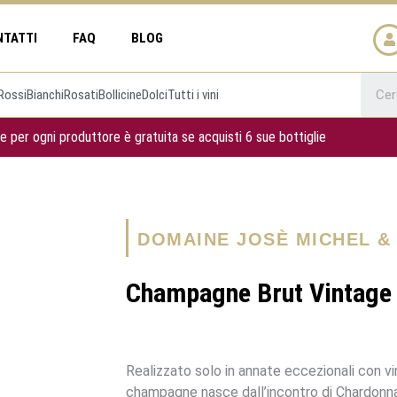
NTATTI
FAQ
BLOG
Rossi
Bianchi
Rosati
Bollicine
Dolci
Tutti i vini
e per ogni produttore è gratuita se acquisti 6 sue bottiglie
DOMAINE JOSÈ MICHEL & 
Champagne Brut Vintage
Realizzato solo in annate eccezionali con vi
champagne nasce dall’incontro di Chardonna