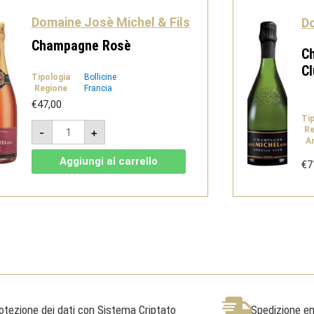
Domaine Josè Michel & Fils
Do
Champagne Rosè
C
Cl
Tipologia
Bollicine
Regione
Francia
€
47,00
Ti
Champagne
Re
-
+
Rosè
A
quantità
Aggiungi al carrello
€
7
otezione dei dati con Sistema Criptato
Spedizione ent