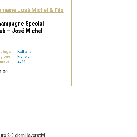
maine Josè Michel & Fils
hampagne Special
ub – José Michel
pologia
Bollicine
gione
Francia
nnata
2011
1,00
ro 2-3 giorni lavorativi