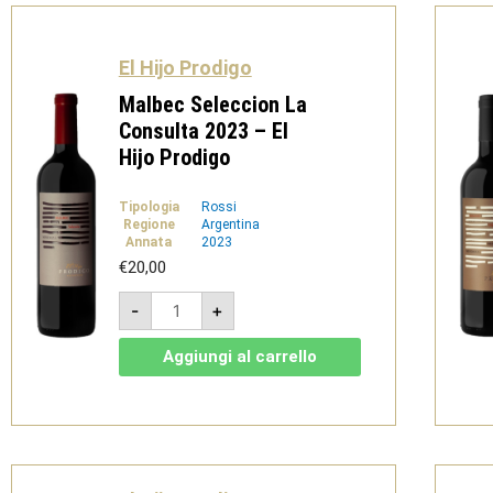
quantità
El Hijo Prodigo
Malbec Seleccion La
Consulta 2023 – El
Hijo Prodigo
Tipologia
Rossi
Regione
Argentina
Annata
2023
€
20,00
Malbec
-
+
Seleccion
La
Consulta
Aggiungi al carrello
2023
-
El
Hijo
Prodigo
quantità