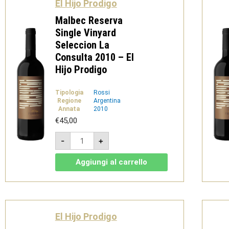
El Hijo Prodigo
Malbec Reserva
Single Vinyard
Seleccion La
Consulta 2010 – El
Hijo Prodigo
Tipologia
Rossi
Regione
Argentina
Annata
2010
€
45,00
Malbec
-
+
Reserva
Single
Vinyard
Aggiungi al carrello
Seleccion
La
Consulta
2010
-
El
Hijo
El Hijo Prodigo
Prodigo
quantità