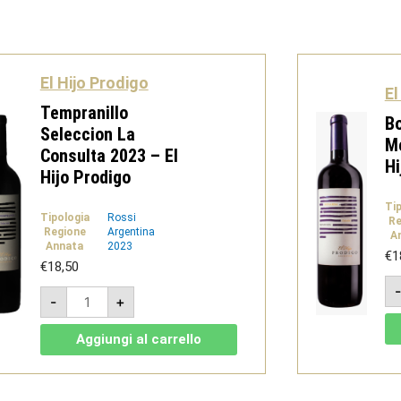
El Hijo Prodigo
El
Tempranillo
Bo
Seleccion La
Me
Consulta 2023 – El
Hi
Hijo Prodigo
Ti
Tipologia
Rossi
Re
Regione
Argentina
A
Annata
2023
€
1
€
18,50
Tempranillo
-
+
Seleccion
La
Consulta
Aggiungi al carrello
2023
-
El
Hijo
Prodigo