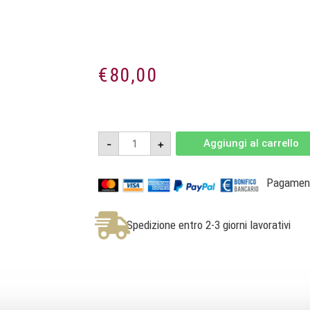
€
80,00
Malbec
-
+
Aggiungi al carrello
Reserva
Single
Vinyard
La
Pagamenti
Consulta
2004
-
El
Spedizione entro 2-3 giorni lavorativi
Hijo
Prodigo
quantità