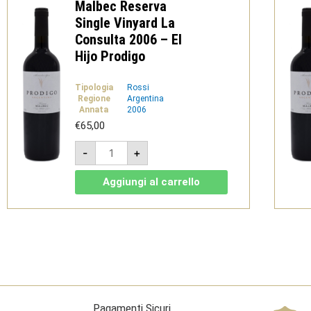
Malbec Reserva
Single Vinyard La
Consulta 2006 – El
Hijo Prodigo
Tipologia
Rossi
Regione
Argentina
Annata
2006
€
65,00
Malbec
-
+
Reserva
Single
Vinyard
Aggiungi al carrello
La
Consulta
2006
-
El
Hijo
Prodigo
quantità
Pagamenti Sicuri