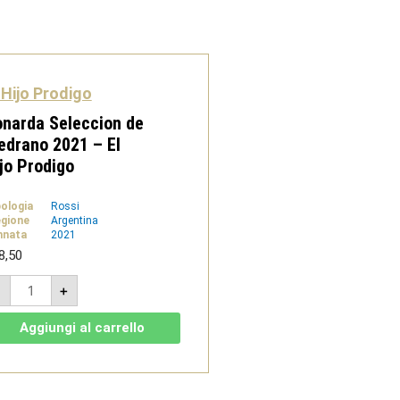
 Hijo Prodigo
narda Seleccion de
drano 2021 – El
jo Prodigo
pologia
Rossi
gione
Argentina
nnata
2021
8,50
Bonarda
-
+
Seleccion
de
Medrano
Aggiungi al carrello
2021
-
El
Hijo
Prodigo