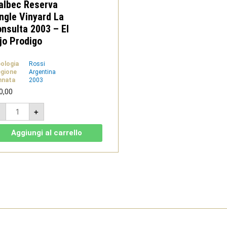
albec Reserva
ngle Vinyard La
nsulta 2003 – El
jo Prodigo
pologia
Rossi
gione
Argentina
nnata
2003
0,00
Malbec
-
+
Reserva
Single
Vinyard
Aggiungi al carrello
La
Consulta
2003
-
El
Hijo
Prodigo
quantità