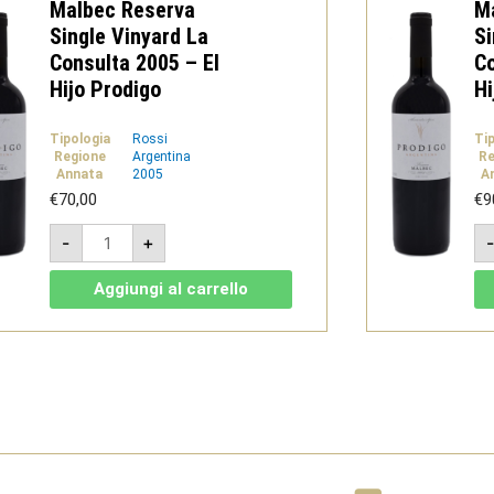
Malbec Reserva
M
Single Vinyard La
Si
Consulta 2005 – El
Co
Hijo Prodigo
Hi
Tipologia
Rossi
Ti
Regione
Argentina
Re
Annata
2005
A
€
70,00
€
9
Malbec
-
+
Reserva
Single
Vinyard
Aggiungi al carrello
La
Consulta
2005
-
El
Hijo
Prodigo
quantità