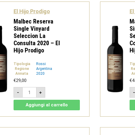
quantità
El Hijo Prodigo
El
Malbec Reserva
M
Single Vinyard
Si
Seleccion La
Se
Consulta 2020 – El
Co
Hijo Prodigo
Hi
Tipologia
Rossi
Ti
Regione
Argentina
Re
Annata
2020
A
€
29,00
€
4
Malbec
-
+
Reserva
Single
Vinyard
Aggiungi al carrello
Seleccion
La
Consulta
2020
-
El
Hijo