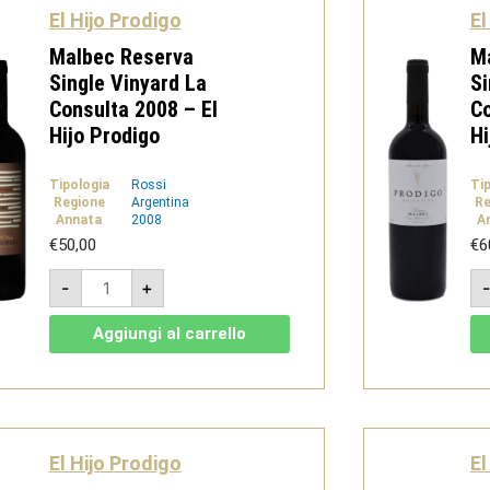
Prodigo
El Hijo Prodigo
El
quantità
Malbec Reserva
M
Single Vinyard La
Si
Consulta 2008 – El
Co
Hijo Prodigo
Hi
Tipologia
Rossi
Ti
Regione
Argentina
Re
Annata
2008
A
€
50,00
€
6
Malbec
-
+
Reserva
Single
Vinyard
Aggiungi al carrello
La
Consulta
2008
-
El
Hijo
Prodigo
quantità
El Hijo Prodigo
El