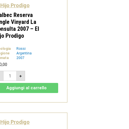
Prodigo
 Hijo Prodigo
quantità
albec Reserva
ngle Vinyard La
nsulta 2007 – El
jo Prodigo
pologia
Rossi
gione
Argentina
nnata
2007
0,00
Malbec
-
+
Reserva
Single
Vinyard
Aggiungi al carrello
La
Consulta
2007
-
El
Hijo
Prodigo
quantità
 Hijo Prodigo