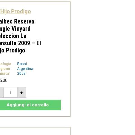
quantità
 Hijo Prodigo
albec Reserva
ngle Vinyard
leccion La
nsulta 2009 – El
jo Prodigo
pologia
Rossi
gione
Argentina
nnata
2009
5,00
Malbec
-
+
Reserva
Single
Vinyard
Aggiungi al carrello
Seleccion
La
Consulta
2009
-
El
Hijo