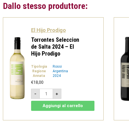
Dallo stesso produttore:
El Hijo Prodigo
Torrontes Seleccion
de Salta 2024 – El
Hijo Prodigo
Tipologia
Rossi
Regione
Argentina
Annata
2024
€
18,00
Torrontes
-
+
Seleccion
de
Salta
Aggiungi al carrello
2024
-
El
Hijo
Prodigo