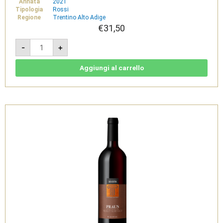
Annata
2021
Tipologia
Rossi
Regione
Trentino Alto Adige
€
31,50
Prestige
-
+
Grieser
Lagrein
Riserva
2021
Aggiungi al carrello
-
Sudtirol
Alto
Adige
DOC
-
Cantina
di
Bolzano
quantità