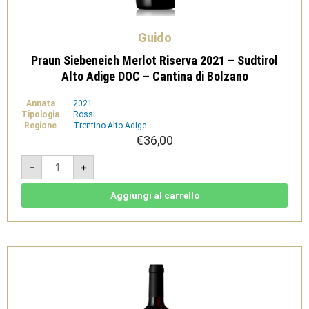
Guido
Praun Siebeneich Merlot Riserva 2021 – Sudtirol
Alto Adige DOC – Cantina di Bolzano
Annata
2021
Tipologia
Rossi
Regione
Trentino Alto Adige
€
36,00
Praun
-
+
Siebeneich
Merlot
Riserva
2021
Aggiungi al carrello
-
Sudtirol
Alto
Adige
DOC
-
Cantina
di
Bolzano
quantità