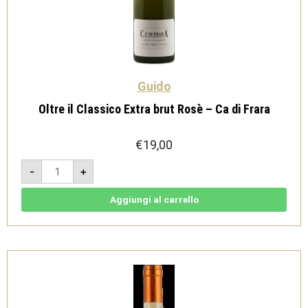
Guido
Oltre il Classico Extra brut Rosè – Ca di Frara
€
19,00
Oltre
-
+
il
Classico
Extra
brut
Aggiungi al carrello
Rosè
-
Ca
di
Frara
quantità