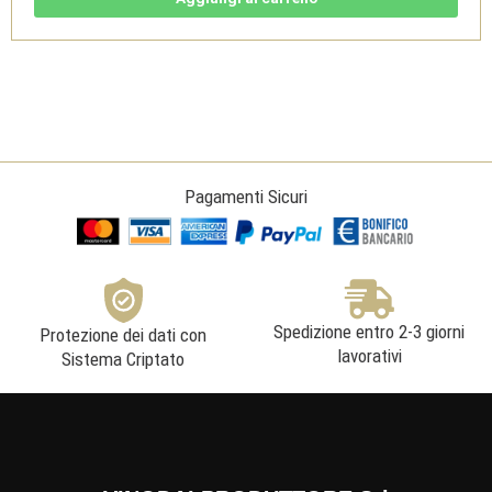
1,5l
2021
-
Sudtirol
Alto
Adige
DOC
-
Cantina
di
Bolzano
quantità
Pagamenti Sicuri
Spedizione entro 2-3 giorni
Protezione dei dati con
lavorativi
Sistema Criptato