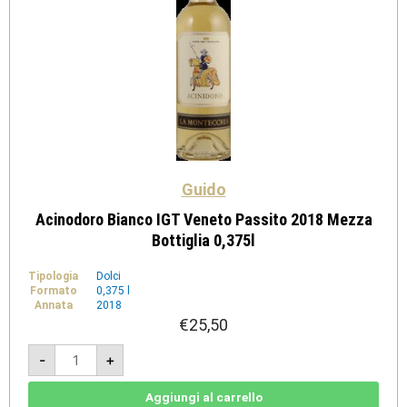
Guido
Acinodoro Bianco IGT Veneto Passito 2018 Mezza
Bottiglia 0,375l
Tipologia
Dolci
Formato
0,375 l
Annata
2018
€
25,50
Acinodoro
-
+
Bianco
IGT
Veneto
Passito
Aggiungi al carrello