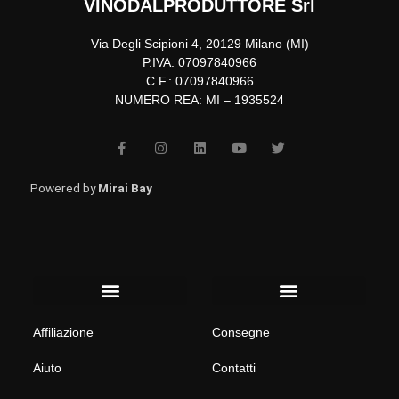
VINODALPRODUTTORE Srl
Via Degli Scipioni 4, 20129 Milano (MI)
P.IVA: 07097840966
C.F.: 07097840966
NUMERO REA: MI – 1935524
F
I
L
Y
T
a
n
i
o
w
c
s
n
u
i
e
t
k
t
t
b
a
e
u
t
Powered by
Mirai Bay
o
g
d
b
e
o
r
i
e
r
k
a
n
-
m
f
Menu
Menu
Affiliazione
Consegne
Aiuto
Contatti