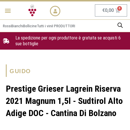
Vai
Menu
NEWS & PROMO
al
Carrel
€
0,00
contenuto
Rossi
Bianchi
Bollicine
Tutti i vini
I PRODUTTORI
La spedizione per ogni produttore è gratuita se acquisti 6
sue bottiglie
GUIDO
Prestige Grieser Lagrein Riserva
2021 Magnum 1,5l - Sudtirol Alto
Adige DOC - Cantina Di Bolzano