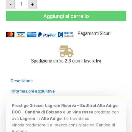
Prestige
-
+
Grieser
Lagrein
Riserva
Aggiungi al carrello
2021
Magnum
1,5l
-
Sudtirol
Pagamenti Sicuri
Alto
Adige
DOC
-
Cantina
di
Bolzano
Spedizione entro 2-3 giorni lavorativi
quantità
Descrizione
Informazioni aggiuntive
Prestige Grieser Lagrein Riserva – Sudtirol Alto Adige
DOC – Cantina di Bolzano
è un
vino rosso
prodotto con
uva
Lagrein
in
Alto Adige
. Lo trovate su
vinodalproduttore.it al prezzo consigliato da Cantina di
Bolzano.