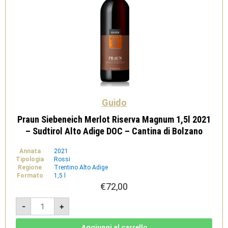
Guido
Praun Siebeneich Merlot Riserva Magnum 1,5l 2021
– Sudtirol Alto Adige DOC – Cantina di Bolzano
Annata
2021
Tipologia
Rossi
Regione
Trentino Alto Adige
Formato
1,5 l
€
72,00
Praun
-
+
Siebeneich
Merlot
Riserva
Magnum
Aggiungi al carrello