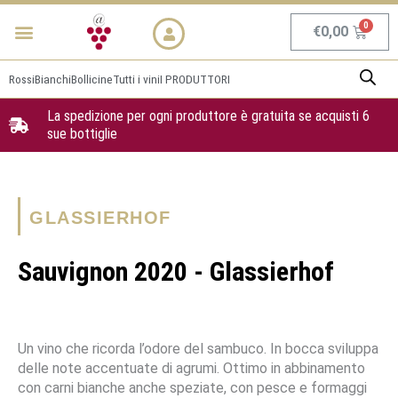
Vai
Menu
NEWS & PROMO
al
Carrel
€
0,00
contenuto
Rossi
Bianchi
Bollicine
Tutti i vini
I PRODUTTORI
La spedizione per ogni produttore è gratuita se acquisti 6
sue bottiglie
GLASSIERHOF
Sauvignon 2020 - Glassierhof
Un vino che ricorda l’odore del sambuco. In bocca sviluppa
delle note accentuate di agrumi. Ottimo in abbinamento
con carni bianche anche speziate, con pesce e formaggi