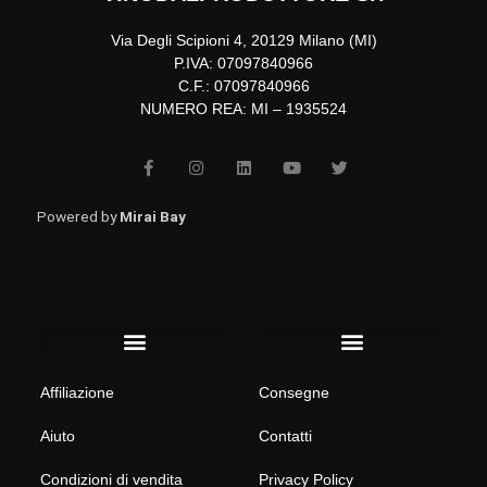
Via Degli Scipioni 4, 20129 Milano (MI)
P.IVA: 07097840966
C.F.: 07097840966
NUMERO REA: MI – 1935524
F
I
L
Y
T
a
n
i
o
w
c
s
n
u
i
e
t
k
t
t
b
a
e
u
t
Powered by
Mirai Bay
o
g
d
b
e
o
r
i
e
r
k
a
n
-
m
f
Menu
Menu
Affiliazione
Consegne
Aiuto
Contatti
Condizioni di vendita
Privacy Policy