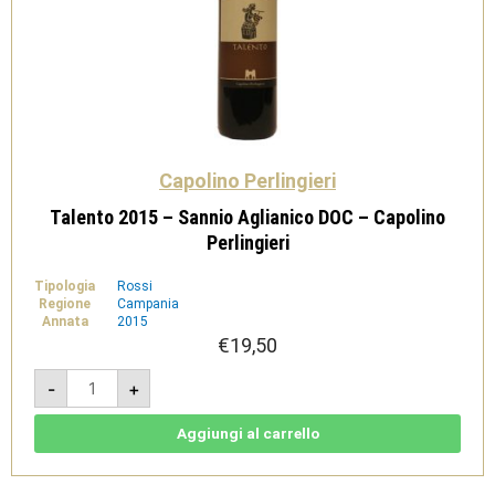
Capolino Perlingieri
Talento 2015 – Sannio Aglianico DOC – Capolino
Perlingieri
Tipologia
Rossi
Regione
Campania
Annata
2015
€
19,50
Talento
-
+
2015
-
Sannio
Aglianico
Aggiungi al carrello
DOC
-
Capolino
Perlingieri