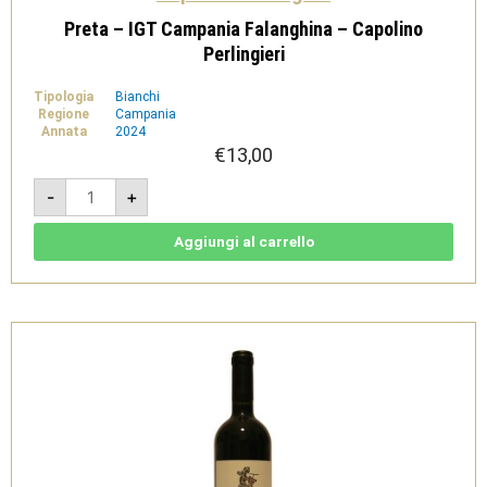
Preta – IGT Campania Falanghina – Capolino
Perlingieri
Tipologia
Bianchi
Regione
Campania
Annata
2024
€
13,00
Preta
-
+
-
IGT
Campania
Falanghina
Aggiungi al carrello
-
Capolino
Perlingieri
quantità