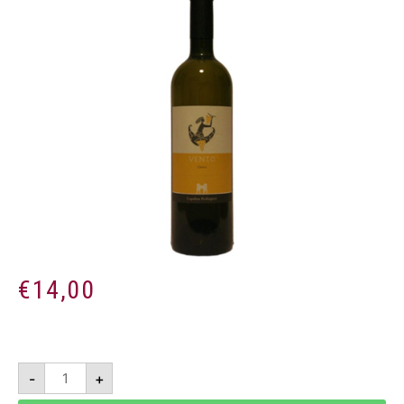
€
14,00
Vento
-
+
-
IGT
Campania