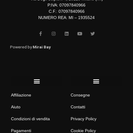
P.IVA: 07097840966
C.F.: 07097840966
NUMERO REA: MI – 1935524
F
I
L
Y
T
a
n
i
o
w
c
s
n
u
i
e
t
k
t
t
b
a
e
u
t
Powered by
Mirai Bay
o
g
d
b
e
o
r
i
e
r
k
a
n
-
m
f
Menu
Menu
Affiliazione
Consegne
Aiuto
Contatti
Condizioni di vendita
Privacy Policy
Pagamenti
Cookie Policy