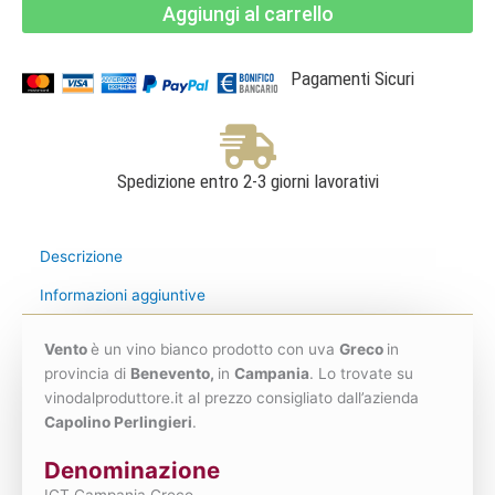
Aggiungi al carrello
Greco
-
Capolino
Perlingieri
quantità
Pagamenti Sicuri
Spedizione entro 2-3 giorni lavorativi
Descrizione
Informazioni aggiuntive
Vento
è un vino bianco prodotto con uva
Greco
in
provincia di
Benevento,
in
Campania
. Lo trovate su
vinodalproduttore.it al prezzo consigliato dall’azienda
Capolino Perlingieri
.
Denominazione