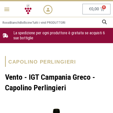
Vai
Menu
NEWS & PROMO
al
Carrel
€
0,00
contenuto
Rossi
Bianchi
Bollicine
Tutti i vini
I PRODUTTORI
La spedizione per ogni produttore è gratuita se acquisti 6
sue bottiglie
CAPOLINO PERLINGIERI
Vento - IGT Campania Greco -
Capolino Perlingieri