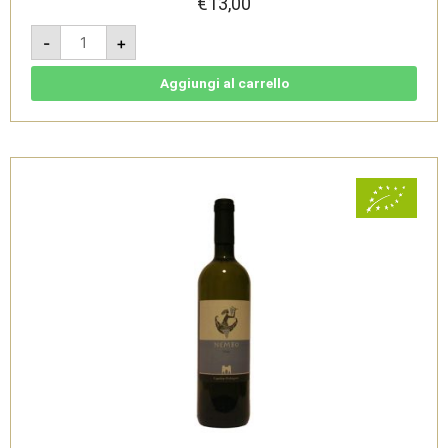
€
13,00
Brizio
-
+
-
IGT
Campania
Aglianico
Aggiungi al carrello
-
Capolino
Perlingieri
quantità