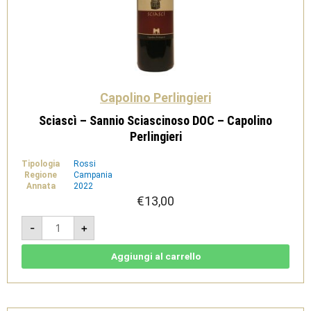
Capolino Perlingieri
Sciascì – Sannio Sciascinoso DOC – Capolino
Perlingieri
Tipologia
Rossi
Regione
Campania
Annata
2022
€
13,00
Sciascì
-
+
-
Sannio
Sciascinoso
DOC
Aggiungi al carrello
-
Capolino
Perlingieri
quantità