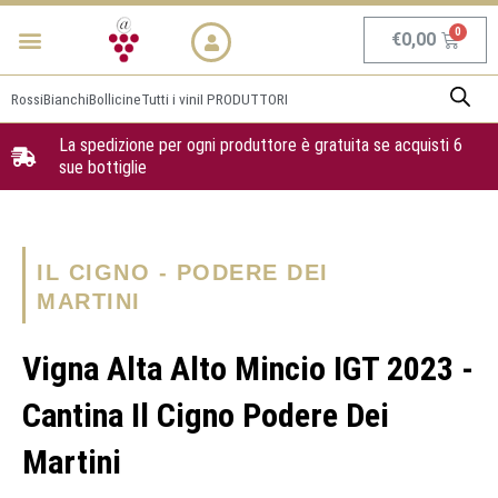
Vai
Menu
NEWS & PROMO
al
Carrel
€
0,00
contenuto
Rossi
Bianchi
Bollicine
Tutti i vini
I PRODUTTORI
La spedizione per ogni produttore è gratuita se acquisti 6
sue bottiglie
IL CIGNO - PODERE DEI
MARTINI
Vigna Alta Alto Mincio IGT 2023 -
Cantina Il Cigno Podere Dei
Martini