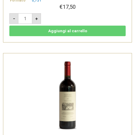
Formato
0,75 l
€
17,50
Vigna
-
+
del
Briccone
Alto
Mincio
Aggiungi al carrello
IGT
2024
-
Cantina
il
Cigno
Podere
dei
Martini
quantità