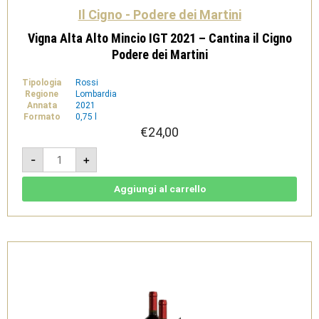
Il Cigno - Podere dei Martini
Vigna Alta Alto Mincio IGT 2021 – Cantina il Cigno
Podere dei Martini
Tipologia
Rossi
Regione
Lombardia
Annata
2021
Formato
0,75 l
€
24,00
Vigna
-
+
Alta
Alto
Mincio
IGT
Aggiungi al carrello
2021
-
Cantina
il
Cigno
Podere
dei
Martini
quantità