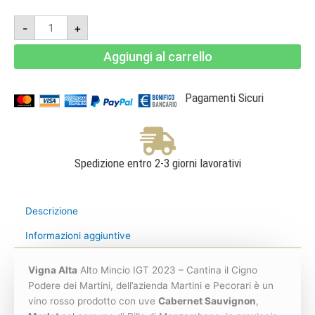
Vigna
-
+
Alta
Alto
Mincio
Aggiungi al carrello
IGT
2023
-
Cantina
il
Pagamenti Sicuri
Cigno
Podere
dei
Martini
quantità
Spedizione entro 2-3 giorni lavorativi
Descrizione
Informazioni aggiuntive
Vigna Alta
Alto Mincio IGT 2023 – Cantina il Cigno
Podere dei Martini, dell’azienda Martini e Pecorari è un
vino rosso prodotto con uve
Cabernet Sauvignon
,