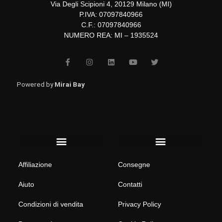
Via Degli Scipioni 4, 20129 Milano (MI)
P.IVA: 07097840966
C.F.: 07097840966
NUMERO REA: MI – 1935524
F
I
L
Y
T
a
n
i
o
w
c
s
n
u
i
e
t
k
t
t
b
a
e
u
t
Powered by
Mirai Bay
o
g
d
b
e
o
r
i
e
r
k
a
n
-
m
f
Menu
Menu
Affiliazione
Consegne
Aiuto
Contatti
Condizioni di vendita
Privacy Policy