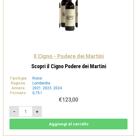
Il Cigno - Podere dei Martini
Scopri il Cigno Podere dei Martini
Tipologia
Rossi
Regione
Lombardia
Annata
2021
,
2023
,
2024
Formato
0,75 l
€
123,00
Scopri
-
+
il
Cigno
Podere
dei
Aggiungi al carrello
Martini
quantità