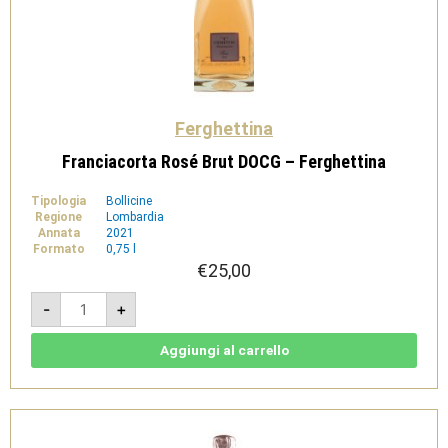
Ferghettina
Franciacorta Rosé Brut DOCG – Ferghettina
Tipologia
Bollicine
Regione
Lombardia
Annata
2021
Formato
0,75 l
€
25,00
Franciacorta
-
+
Rosé
Brut
DOCG
-
Aggiungi al carrello
Ferghettina
quantità