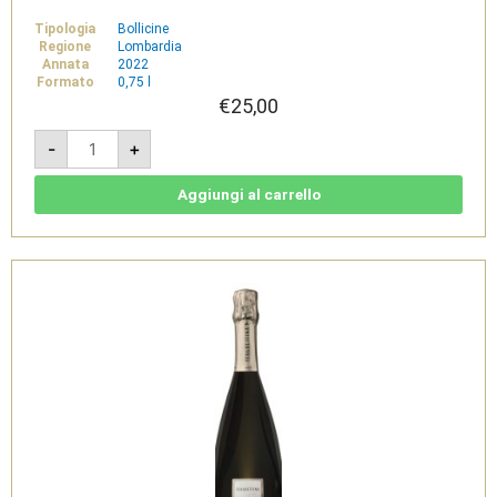
Tipologia
Bollicine
Regione
Lombardia
Annata
2022
Formato
0,75 l
€
25,00
Franciacorta
-
+
Saten
Brut
DOCG
-
Aggiungi al carrello
Ferghettina
quantità