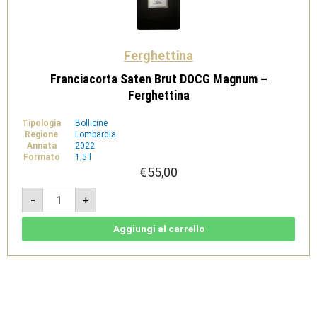
Ferghettina
Franciacorta Saten Brut DOCG Magnum –
Ferghettina
Tipologia
Bollicine
Regione
Lombardia
Annata
2022
Formato
1,5 l
€
55,00
Franciacorta
-
+
Saten
Brut
DOCG
Magnum
Aggiungi al carrello
-
Ferghettina
quantità