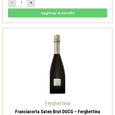
-
+
Rosé
Brut
DOCG
Magnum
Aggiungi al carrello
-
Ferghettina
quantità
Ferghettina
Franciacorta Saten Brut DOCG – Ferghettina