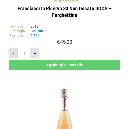
Franciacorta Riserva 33 Non Dosato DOCG –
Ferghettina
Annata
2018
Tipologia
Bollicine
Formato
0,75 l
€
45,00
Franciacorta
-
+
Riserva
33
Non
Dosato
Aggiungi al carrello
DOCG
-
Ferghettina
quantità