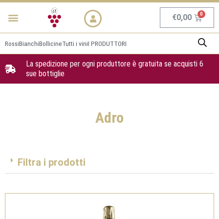
Vai
Menu
NEWS & PROMO
al
Carrel
€
0,00
contenuto
Rossi
Bianchi
Bollicine
Tutti i vini
I PRODUTTORI
La spedizione per ogni produttore è gratuita se acquisti 6
sue bottiglie
Adro
Filtra i prodotti