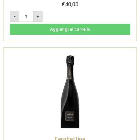
€
40,00
Franciacorta
-
+
Extra
Brut
DOCG
-
Aggiungi al carrello
Ferghettina
quantità
Ferghettina