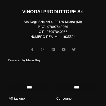
VINODALPRODUTTORE Srl
Via Degli Scipioni 4, 20129 Milano (MI)
P.IVA: 07097840966
C.F.: 07097840966
NUMERO REA: MI – 1935524
F
I
L
Y
T
a
n
i
o
w
c
s
n
u
i
e
t
k
t
t
b
a
e
u
t
Powered by
Mirai Bay
o
g
d
b
e
o
r
i
e
r
k
a
n
-
m
f
Menu
Menu
Affiliazione
Consegne