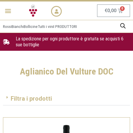
Vai
Menu
NEWS & PROMO
al
Carrel
€
0,00
contenuto
Rossi
Bianchi
Bollicine
Tutti i vini
I PRODUTTORI
La spedizione per ogni produttore è gratuita se acquisti 6
sue bottiglie
Aglianico Del Vulture DOC
Filtra i prodotti