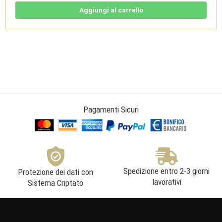
-
Aglianico
Aggiungi al carrello
del
Vulture
DOC
Rosso
-
Cantine
del
Notaio
quantità
Pagamenti Sicuri
Spedizione entro 2-3 giorni
Protezione dei dati con
lavorativi
Sistema Criptato