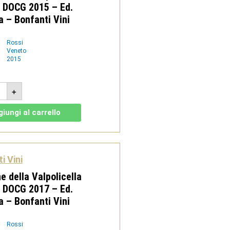
 DOCG 2015 – Ed.
a – Bonfanti Vini
Rossi
Veneto
2015
rone
+
a
olicella
rva
iungi al carrello
G
5
tata
i Vini
anti
 della Valpolicella
tità
 DOCG 2017 – Ed.
a – Bonfanti Vini
Rossi