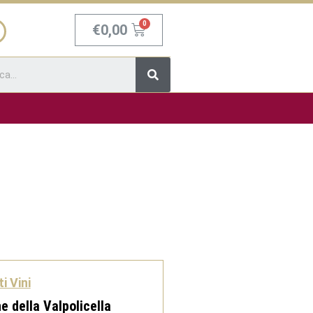
Carrello
€
0,00
Cerca
i Vini
 della Valpolicella