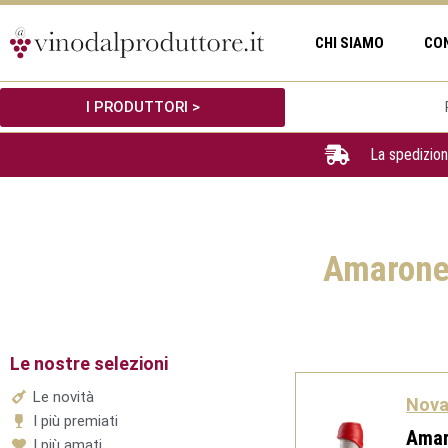
Vai
al
CHI SIAMO
CO
contenuto
I PRODUTTORI >
La spedizion
Amarone 
Le nostre selezioni
Le novità
Nova
I più premiati
Amar
I più amati