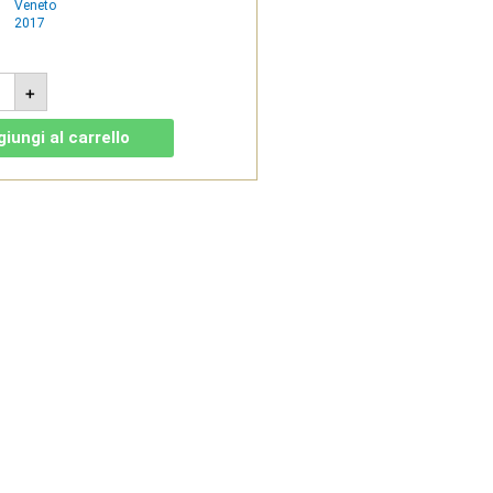
Veneto
2017
rone
+
a
olicella
rva
iungi al carrello
G
7
tata
anti
tità