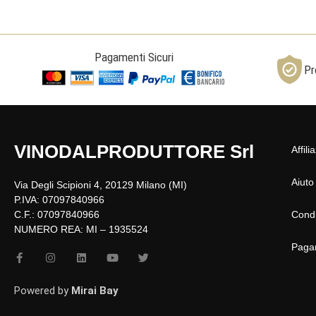
Pagamenti Sicuri
Pr
VINODALPRODUTTORE Srl
Affili
Aiuto
Via Degli Scipioni 4, 20129 Milano (MI)
P.IVA: 07097840966
C.F.: 07097840966
Condi
NUMERO REA: MI – 1935524
Paga
F
I
L
Y
T
a
n
i
o
w
c
s
n
u
i
e
t
k
t
t
Powered by
Mirai Bay
b
a
e
u
t
o
g
d
b
e