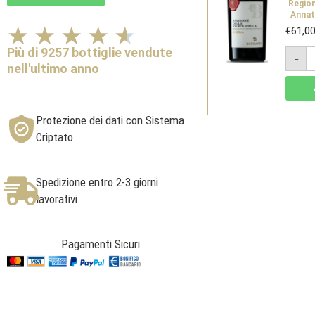
Regio
Annat
Valutazione
★
★
★
★
★
€
61,0
4.6
A
Più di 9257 bottiglie vendute
-
su
d
nell'ultimo anno
V
5
R
D
2
-
Protezione dei dati con Sistema
E
L
Criptato
-
B
V
q
Spedizione entro 2-3 giorni
lavorativi
Pagamenti Sicuri