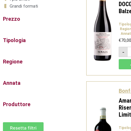
DOCG
Grandi formati
Balz
Prezzo
Tipolo
Regio
Annat
Tipologia
€
70,0
A
-
d
V
Regione
D
C
R
L
B
Annata
B
-
Bonfa
N
q
Amar
Produttore
Rise
Limit
Resetta filtri
Tipolo