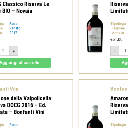
 Classico Riserva Le
Riserva
e BIO – Novaia
Limitat
gia
Rossi
Tipologia
ne
Veneto
Regione
a
2017
Annata
0
€
61,00
marone
Ama
+
-
ella
dell
alpolicella
Valp
OCG
Rise
Aggiungi al carrello
Agg
lassico
DOC
iserva
201
e
-
alze
Ed.
IO
Limi
-
nti Vini
Bonfant
ovaia
Bonf
uantità
Vini
one della Valpolicella
Amarone
quan
rva DOCG 2016 – Ed.
Riserva
ata – Bonfanti Vini
Limitat
gia
Rossi
Tipologia