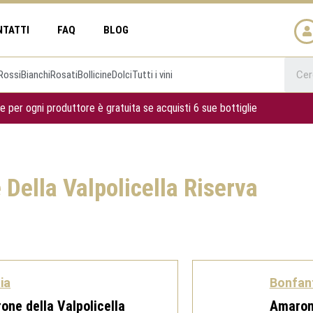
NTATTI
FAQ
BLOG
Rossi
Bianchi
Rosati
Bollicine
Dolci
Tutti i vini
e per ogni produttore è gratuita se acquisti 6 sue bottiglie
Della Valpolicella Riserva
ia
Bonfant
one della Valpolicella
Amarone