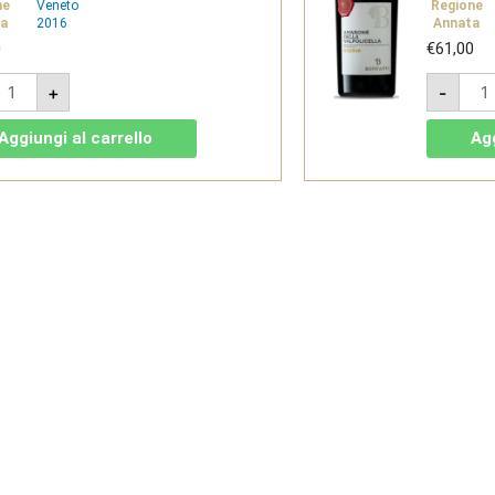
ne
Veneto
Regione
a
2016
Annata
0
€
61,00
marone
Ama
+
-
ella
dell
alpolicella
Valp
iserva
Rise
Aggiungi al carrello
Agg
OCG
DOC
016
201
-
d.
Ed.
imitata
Limi
-
onfanti
Bonf
ini
Vini
uantità
quan