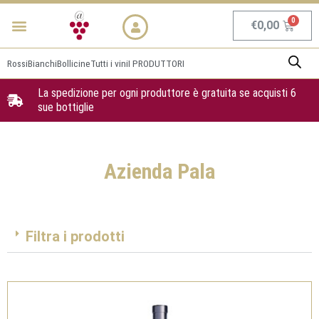
Vai
Menu
NEWS & PROMO
al
Carrel
€
0,00
contenuto
Rossi
Bianchi
Bollicine
Tutti i vini
I PRODUTTORI
La spedizione per ogni produttore è gratuita se acquisti 6
sue bottiglie
Azienda Pala
Filtra i prodotti