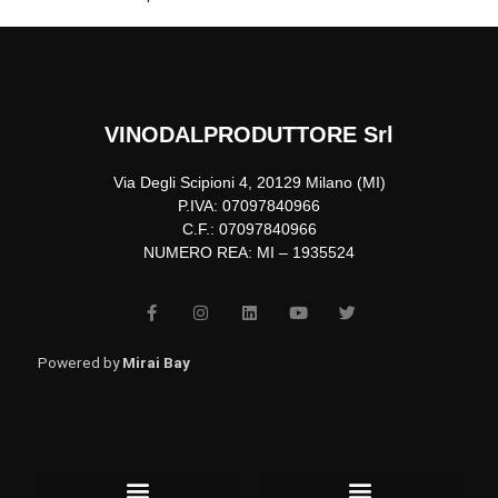
VINODALPRODUTTORE Srl
Via Degli Scipioni 4, 20129 Milano (MI)
P.IVA: 07097840966
C.F.: 07097840966
NUMERO REA: MI – 1935524
F
I
L
Y
T
a
n
i
o
w
c
s
n
u
i
e
t
k
t
t
b
a
e
u
t
Powered by
Mirai Bay
o
g
d
b
e
o
r
i
e
r
k
a
n
-
m
f
Menu
Menu