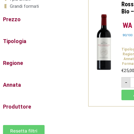
Ross
Grandi formati
Bio –
Prezzo
90/100
Tipologia
Tipolo
Regio
Annat
Regione
Forma
€
25,0
P
-
B
Annata
2
-
R
d
M
Produttore
D
B
-
D
q
Resetta filtri