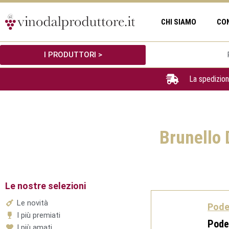
Vai
al
CHI SIAMO
CO
contenuto
I PRODUTTORI >
La spedizion
Brunello 
Le nostre selezioni
Le novità
Pode
I più premiati
Pode
I più amati