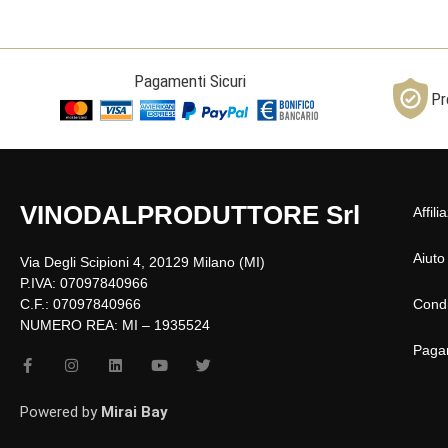
Pagamenti Sicuri
Pr
VINODALPRODUTTORE Srl
Affili
Aiuto
Via Degli Scipioni 4, 20129 Milano (MI)
P.IVA: 07097840966
C.F.: 07097840966
Condi
NUMERO REA: MI – 1935524
Paga
F
I
L
Y
T
a
n
i
o
w
c
s
n
u
i
e
t
k
t
t
Powered by
Mirai Bay
b
a
e
u
t
o
g
d
b
e