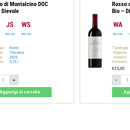
o di Montalcino DOC
Rosso 
 Dievole
Bio – D
90/100
90/100
90/100
gia
Rossi
Tipologia
ne
Toscana
Regione
a
2022
Annata
to
0,75 l
Formato
0
€
25,00
odere
Pod
+
-
rizio
Briz
022
202
-
Aggiungi al carrello
Agg
osso
Ros
i
di
ontalcino
Mont
OC
DOC
io
Bio
-
ievole
Diev
uantità
quan