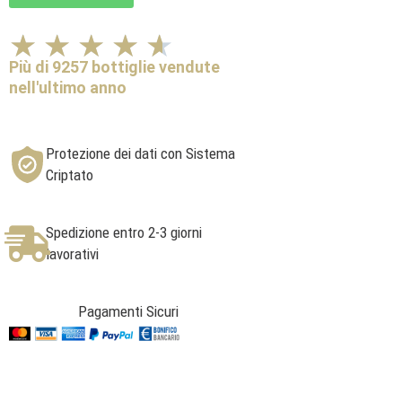
Valutazione
★
★
★
★
★
4.6
Più di 9257 bottiglie vendute
su
nell'ultimo anno
5
Protezione dei dati con Sistema
Criptato
Spedizione entro 2-3 giorni
lavorativi
Pagamenti Sicuri