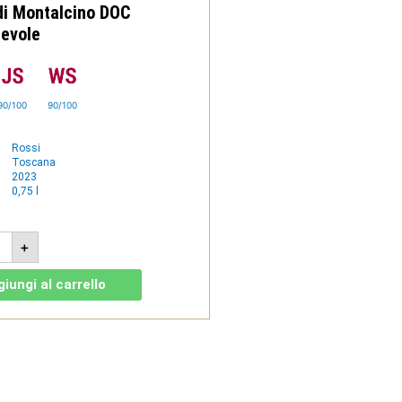
di Montalcino DOC
ievole
90/100
90/100
Rossi
Toscana
2023
0,75 l
ere
+
io
3
iungi al carrello
so
alcino
ole
tità