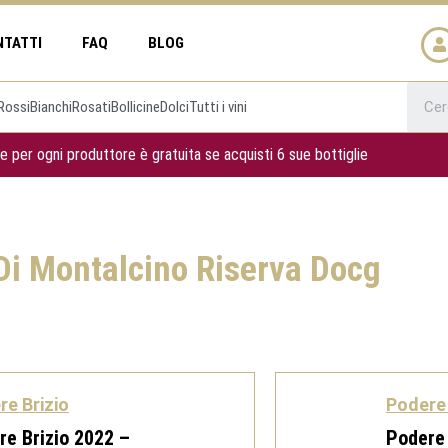
NTATTI
FAQ
BLOG
Rossi
Bianchi
Rosati
Bollicine
Dolci
Tutti i vini
e per ogni produttore è gratuita se acquisti 6 sue bottiglie
Di Montalcino Riserva Docg
re Brizio
Podere 
re Brizio 2022 –
Podere 