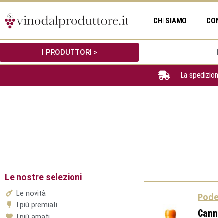
Vai
al
CHI SIAMO
CO
contenuto
I PRODUTTORI >
La spedizion
Le nostre selezioni
Le novità
Poder
I più premiati
Cann
I più amati