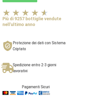
Valutazione
★
★
★
★
★
4.6
Più di 9257 bottiglie vendute
su
nell'ultimo anno
5
Protezione dei dati con Sistema
Criptato
Spedizione entro 2-3 giorni
lavorativi
Pagamenti Sicuri