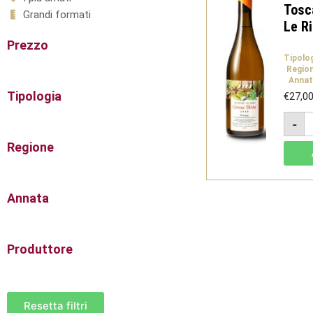
Tosc
Grandi formati
Le Ri
Prezzo
Tipolo
Regio
Annat
Tipologia
€
27,0
C
-
T
2
Regione
-
I
T
B
-
Annata
P
L
R
q
Produttore
Resetta filtri