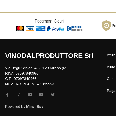
Pagamenti Sicuri
Pr
VINODALPRODUTTORE Srl
Affili
Aiuto
Via Degli Scipioni 4, 20129 Milano (MI)
P.IVA: 07097840966
C.F.: 07097840966
Condi
NUMERO REA: MI – 1935524
Paga
F
I
L
Y
T
a
n
i
o
w
c
s
n
u
i
e
t
k
t
t
Powered by
Mirai Bay
b
a
e
u
t
o
g
d
b
e