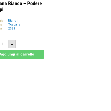
ana Bianco – Podere
pi
gia
Bianchi
ne
Toscana
a
2023
0
anna
+
orta
023
Aggiungi al carrello
GT
oscana
ianco
odere
e
ipi
uantità