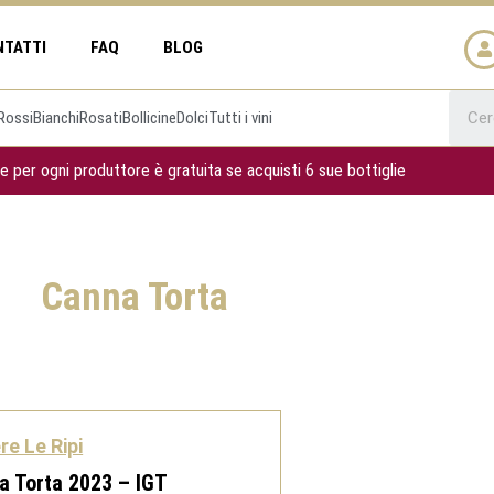
NTATTI
FAQ
BLOG
Rossi
Bianchi
Rosati
Bollicine
Dolci
Tutti i vini
e per ogni produttore è gratuita se acquisti 6 sue bottiglie
Canna Torta
e Le Ripi
a Torta 2023 – IGT