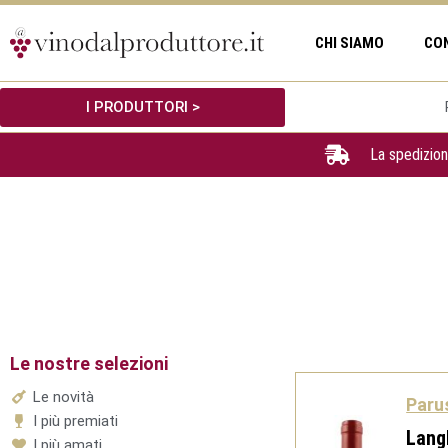
Vai
al
CHI SIAMO
CO
contenuto
I PRODUTTORI >
La spedizion
Le nostre selezioni
Le novità
Paru
I più premiati
Lang
I più amati