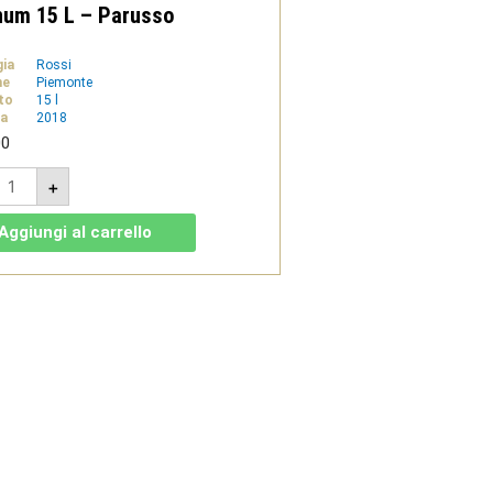
um 15 L – Parusso
gia
Rossi
ne
Piemonte
to
15 l
a
2018
00
anghe
+
OC
ebbiolo
018
Aggiungi al carrello
agnum
5
arusso
uantità