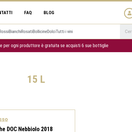
NTATTI
FAQ
BLOG
Rossi
Bianchi
Rosati
Bollicine
Dolci
Tutti i vini
e per ogni produttore è gratuita se acquisti 6 sue bottiglie
15 L
sso
he DOC Nebbiolo 2018