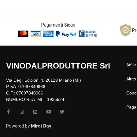
Pagamenti Sicuri
Pr
VINODALPRODUTTORE Srl
Affili
Aiuto
Via Degli Scipioni 4, 20129 Milano (MI)
P.IVA: 07097840966
C.F.: 07097840966
Condi
NUMERO REA: MI – 1935524
Paga
F
I
L
Y
T
a
n
i
o
w
c
s
n
u
i
e
t
k
t
t
Powered by
Mirai Bay
b
a
e
u
t
o
g
d
b
e