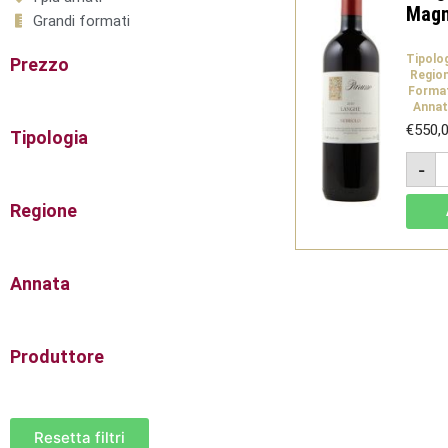
Magn
Grandi formati
Tipolo
Prezzo
Regio
Forma
Annat
€
550,
Tipologia
L
-
D
N
2
Regione
M
1
L
-
P
Annata
q
Produttore
Resetta filtri