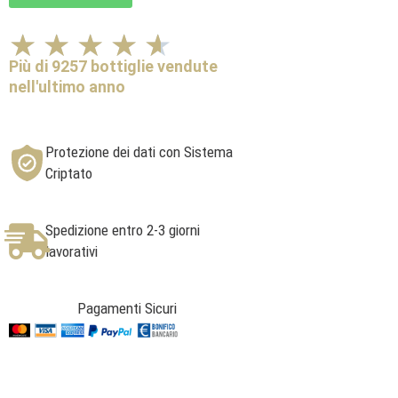
Valutazione
★
★
★
★
★
4.6
Più di 9257 bottiglie vendute
su
nell'ultimo anno
5
Protezione dei dati con Sistema
Criptato
Spedizione entro 2-3 giorni
lavorativi
Pagamenti Sicuri