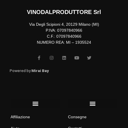
VINODALPRODUTTORE Srl
Via Degli Scipioni 4, 20129 Milano (MI)
P.IVA: 07097840966
C.F.: 07097840966
NUMERO REA: MI – 1935524
F
I
L
Y
T
a
n
i
o
w
c
s
n
u
i
e
t
k
t
t
b
a
e
u
t
Powered by
Mirai Bay
o
g
d
b
e
o
r
i
e
r
k
a
n
-
m
f
Menu
Menu
Affiliazione
Consegne