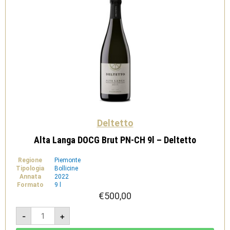
Deltetto
Alta Langa DOCG Brut PN-CH 9l – Deltetto
Regione
Piemonte
Tipologia
Bollicine
Annata
2022
Formato
9 l
€
500,00
Alta
-
+
Langa
DOCG
Brut