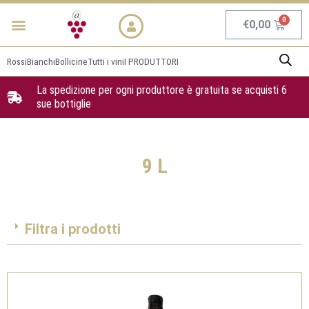
Vai
Menu
NEWS & PROMO
al
Carrel
€
0,00
contenuto
Rossi
Bianchi
Bollicine
Tutti i vini
I PRODUTTORI
La spedizione per ogni produttore è gratuita se acquisti 6
sue bottiglie
9 L
Filtra i prodotti