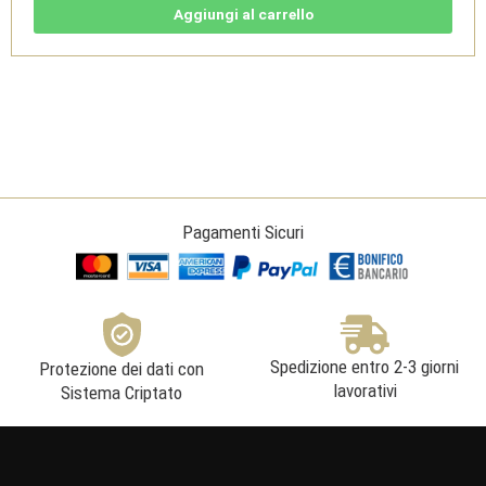
PN-
Aggiungi al carrello
CH
9l
-
Deltetto
quantità
Pagamenti Sicuri
Spedizione entro 2-3 giorni
Protezione dei dati con
lavorativi
Sistema Criptato