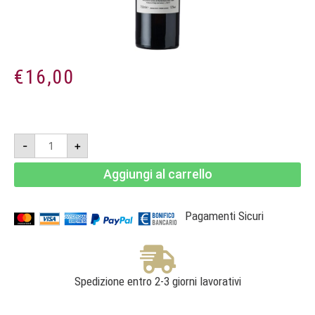
€
16,00
Arlandino
-
+
2024
-
Grignolino
Aggiungi al carrello
d’Asti
DOC
-
Tenuta
Santa
Pagamenti Sicuri
Caterina
quantità
Spedizione entro 2-3 giorni lavorativi