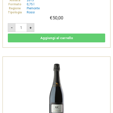
Annata
2015
Formato
0,75 l
Regione
Piemonte
Tipologia
Rossi
€
50,00
Navlè
-
+
2015
-
Monferrato
Rosso
Aggiungi al carrello
DOC
-
Tenuta
Santa
Caterina
quantità