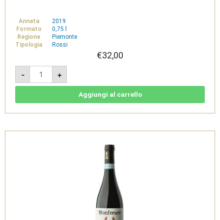
Annata
2019
Formato
0,75 l
Regione
Piemonte
Tipologia
Rossi
€
32,00
Sorì
-
+
di
Giul
2019
-
Aggiungi al carrello
Freisa
d'Asti
DOC
Superiore
-
Tenuta
Santa
Caterina
quantità