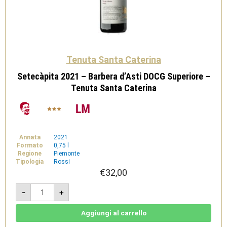
Tenuta Santa Caterina
Setecàpita 2021 – Barbera d’Asti DOCG Superiore –
Tenuta Santa Caterina
Annata
2021
Formato
0,75 l
Regione
Piemonte
Tipologia
Rossi
€
32,00
Setecàpita
-
+
2021
-
Barbera
d'Asti
Aggiungi al carrello
DOCG
Superiore