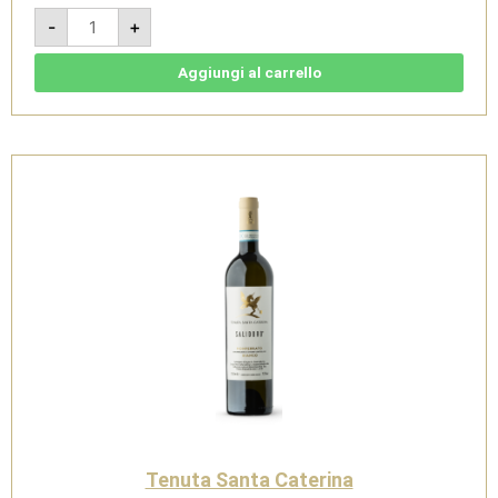
Illegale
-
+
2022
-
Monferrato
Nebbiolo
Aggiungi al carrello
DOC
Superiore
-
Tenuta
Santa
Caterina
quantità
Tenuta Santa Caterina