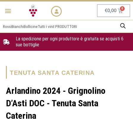
Vai
Menu
NEWS & PROMO
al
Carrel
€
0,00
contenuto
Rossi
Bianchi
Bollicine
Tutti i vini
I PRODUTTORI
La spedizione per ogni produttore è gratuita se acquisti 6
sue bottiglie
TENUTA SANTA CATERINA
Arlandino 2024 - Grignolino
D’Asti DOC - Tenuta Santa
Caterina