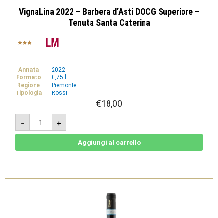
VignaLina 2022 – Barbera d’Asti DOCG Superiore –
Tenuta Santa Caterina
Annata
2022
Formato
0,75 l
Regione
Piemonte
Tipologia
Rossi
€
18,00
VignaLina
-
+
2022
-
Barbera
d’Asti
Aggiungi al carrello
DOCG
Superiore
-
Tenuta
Santa
Caterina
quantità