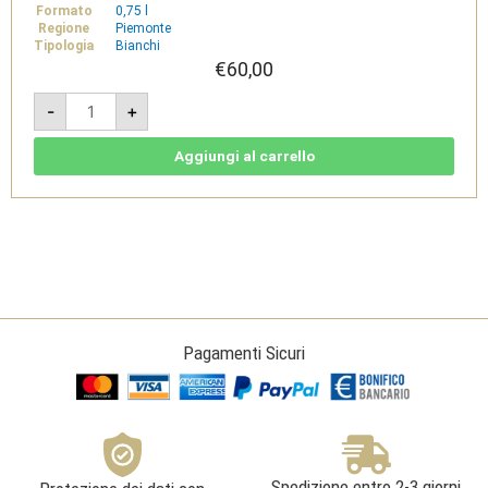
Formato
0,75 l
Regione
Piemonte
Tipologia
Bianchi
€
60,00
Silente
-
+
delle
Marne
2022
-
Aggiungi al carrello
Piemonte
Chardonnay
DOC
-
Tenuta
Santa
Caterina
quantità
Pagamenti Sicuri
Spedizione entro 2-3 giorni