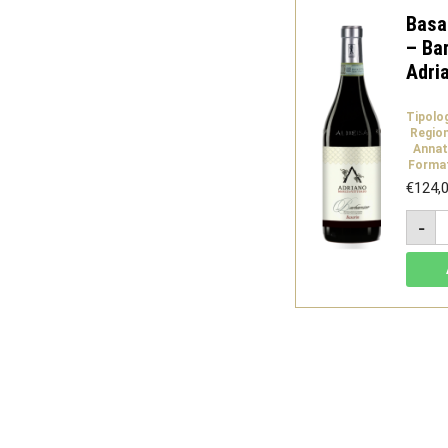
Basa
– Ba
Adri
Tipolo
Regio
Annat
Forma
€
124,
B
-
2
J
3
-
B
D
-
A
M
e
V
q