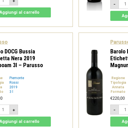
+
Barb
'Alba
-
d'Al
OC
DOC
uperiore
Aggiungi al carrello
Supe
019
Agg
201
mag
osio
1,5l
uantità
-
Dosi
quan
sso
Paruss
lo DOCG Bussia
Barolo
hetta Nera 2019
Etichet
boam 3l – Parusso
Magnum
ne
Piemonte
Regione
gia
Rossi
Tipologia
a
2019
Annata
to
3 l
Formato
00
€
220,00
arolo
Baro
+
-
OCG
DOC
ussia
Buss
tichetta
Etic
Aggiungi al carrello
Agg
era
Ner
019
201