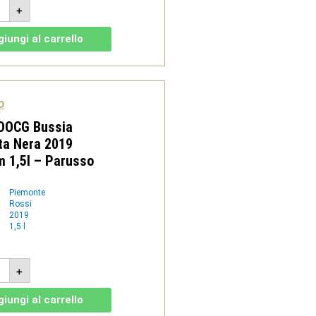
era
+
ba
riore
iungi al carrello
9
num
o
tità
o
 DOCG Bussia
ta Nera 2019
 1,5l – Parusso
Piemonte
Rossi
2019
1,5 l
lo
+
G
ia
hetta
iungi al carrello
a
9