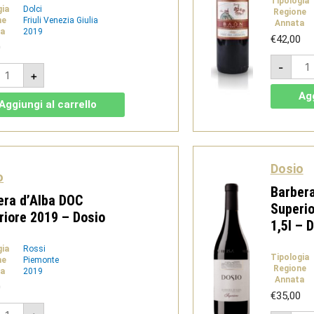
Tipologia
gia
Dolci
Regione
ne
Friuli Venezia Giulia
Annata
a
2019
€
42,00
0
Baò
-
ur
201
+
raminer
-
assito
Ros
Agg
,375L
Ven
Aggiungi al carrello
IGT
GT
-
elle
La
enezie
Mont
quan
onco
Dosio
el
o
elso
Barbera
uantità
era d’Alba DOC
Superi
riore 2019 – Dosio
1,5l – 
gia
Rossi
Tipologia
ne
Piemonte
Regione
a
2019
Annata
0
€
35,00
arbera