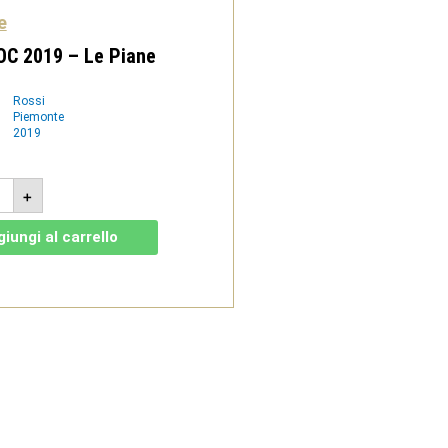
e
OC 2019 – Le Piane
Rossi
Piemonte
2019
a
+
9
iungi al carrello
e
tità