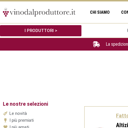
Vai
al
CHI SIAMO
CO
contenuto
I PRODUTTORI >
La spedizion
Le nostre selezioni
Le novità
Fatt
I più premiati
Altiz
I più amati