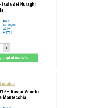
– Isola dei Nuraghi
la
Dolci
Sardegna
2019
0,375 l
luto
+
ito
9
5l
iungi al carrello
ghi
tecchia
tità
019 – Rosso Veneto
La Montecchia