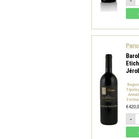
-
d
D
S
2
-
D
q
Paru
Baro
Etic
Jéro
Regio
Tipolo
Annat
Forma
€
420,
B
-
D
B
E
N
2