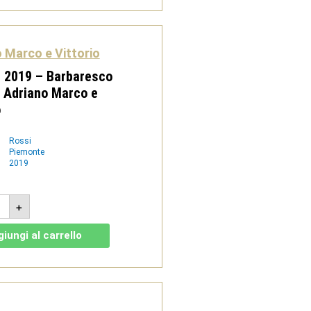
num
sso
tità
 Marco e Vittorio
n 2019 – Barbaresco
 Adriano Marco e
o
Rossi
Piemonte
2019
rin
+
9
aresco
iungi al carrello
G
ano
co
rio
tità