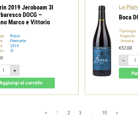
rin 2019 Jeroboam 3l
Le Pian
rbaresco DOCG –
Boca D
ano Marco e Vittorio
Tipologia
gia
Rossi
Regione
ne
Piemonte
Annata
a
2019
€
57,00
to
3l
Boc
00
-
DOC
201
asarin
+
-
019
Agg
Le
eroboam
Pian
l
Aggiungi al carrello
quan
arbaresco
OCG
driano
arco
«
1
2
3
…
10
»
ittorio
uantità