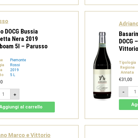
éroboam
Mag
l
1,5l
-
arusso
Paru
sso
uantità
quan
Adriano
lo DOCG Bussia
Basari
hetta Nera 2019
DOCG –
boam 5l – Parusso
Vittori
ne
Piemonte
Tipologia
gia
Rossi
Regione
a
2019
Annata
to
5 L
€
31,00
00
Basa
arolo
-
201
+
OCG
-
ussia
Barb
tichetta
Agg
DOC
Aggiungi al carrello
era
-
019
Adri
ehoboam
Mar
l
e
Vitto
arusso
quan
ano Marco e Vittorio
uantità