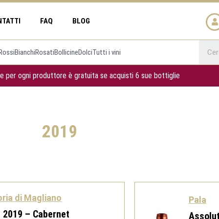
NTATTI
FAQ
BLOG
Rossi
Bianchi
Rosati
Bollicine
Dolci
Tutti i vini
e per ogni produttore è gratuita se acquisti 6 sue bottiglie
2019
Pagina
Pagina
Pagina
Pagina
oria di Magliano
Pala
i 2019 – Cabernet
Assolu