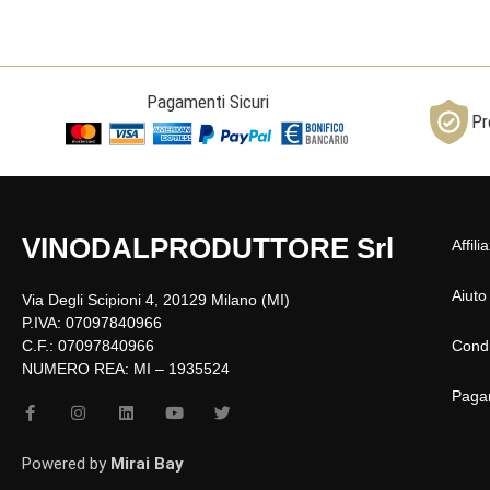
Pagamenti Sicuri
Pr
VINODALPRODUTTORE Srl
Affili
Aiuto
Via Degli Scipioni 4, 20129 Milano (MI)
P.IVA: 07097840966
C.F.: 07097840966
Condi
NUMERO REA: MI – 1935524
Paga
F
I
L
Y
T
a
n
i
o
w
c
s
n
u
i
e
t
k
t
t
Powered by
Mirai Bay
b
a
e
u
t