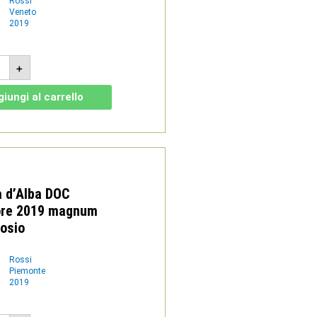
Rossi
Veneto
2019
n
+
9
so
iungi al carrello
eto
ecchia
tità
 d’Alba DOC
ore 2019 magnum
Dosio
Rossi
Piemonte
2019