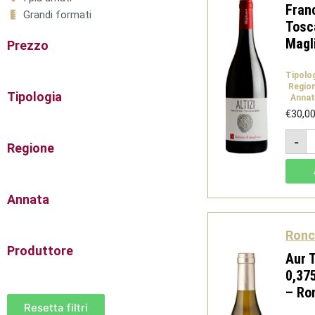
Fran
Grandi formati
Tosc
Magl
Prezzo
Tipolo
Regio
Tipologia
Annat
€
30,0
Al
-
2
Regione
-
C
F
d
M
Annata
T
D
-
Ronc
F
Produttore
d
Aur 
M
q
0,37
– Ro
Resetta filtri