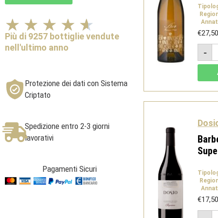
Tipolo
Regio
Valutazione
★
★
★
★
★
Annat
4.6
€
27,5
Più di 9257 bottiglie vendute
su
nell'ultimo anno
A
-
5
T
P
0
-
Protezione dei dati con Sistema
I
d
Criptato
V
-
R
d
Dosi
Spedizione entro 2-3 giorni
G
q
lavorativi
Barb
Supe
Pagamenti Sicuri
Tipolo
Regio
Annat
€
17,5
B