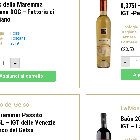
c della Maremma
0,375l 
ana DOC – Fattoria di
IGT -Pa
iano
Tipologia
Regione
gia
Rossi
Annata
ne
Toscana
Formato
a
2019
€
23,50
0
Asso
tizi
-
+
Pass
019
201
0,37
abernet
Agg
Aggiungi al carrello
-
ranc
Isola
ella
dei
aremma
Nura
oscana
IGT
OC
-
o del Gelso
Pala
attoria
La Mon
quan
i
Traminer Passito
agliano
Baòn 2
uantità
5L – IGT delle Venezie
IGT – 
nco del Gelso