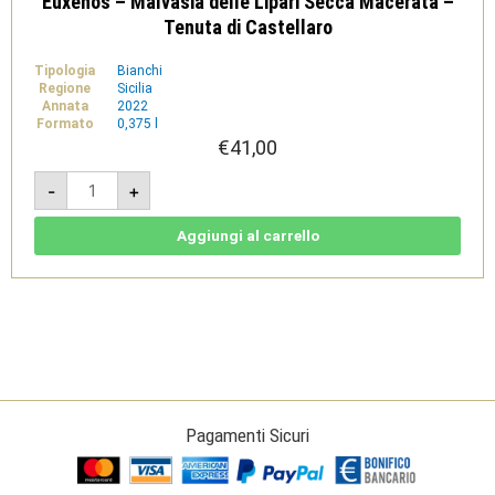
Eùxenos – Malvasia delle Lipari Secca Macerata –
Tenuta di Castellaro
Tipologia
Bianchi
Regione
Sicilia
Annata
2022
Formato
0,375 l
€
41,00
Eùxenos
-
+
-
Malvasia
delle
Lipari
Aggiungi al carrello
Secca
Macerata
-
Tenuta
di
Castellaro
quantità
Pagamenti Sicuri