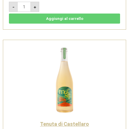
Nero
-
+
Ossidiana
2021
-
IGT
Aggiungi al carrello
Terre
Siciliane
Rosso
-
Tenuta
di
Castellaro
quantità
Tenuta di Castellaro