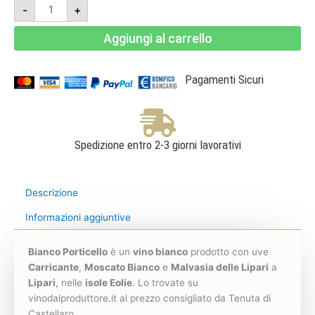
Bianco
-
+
Porticello
2023
-
Aggiungi al carrello
IGT
Terre
Siciliane
Bianco
-
Pagamenti Sicuri
Tenuta
di
Castellaro
quantità
Spedizione entro 2-3 giorni lavorativi
Descrizione
Informazioni aggiuntive
Bianco Porticello
è un
vino bianco
prodotto con uve
Carricante
,
Moscato Bianco
e
Malvasia delle Lipari
a
Lipari
, nelle
isole Eolie
. Lo trovate su
vinodalproduttore.it al prezzo consigliato da Tenuta di
Castellaro.