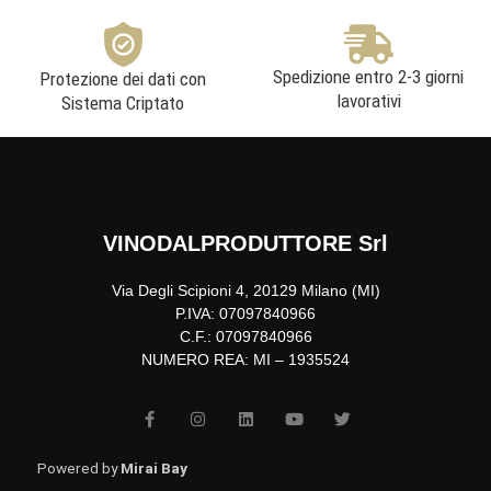
Spedizione entro 2-3 giorni
Protezione dei dati con
lavorativi
Sistema Criptato
VINODALPRODUTTORE Srl
Via Degli Scipioni 4, 20129 Milano (MI)
P.IVA: 07097840966
C.F.: 07097840966
NUMERO REA: MI – 1935524
F
I
L
Y
T
a
n
i
o
w
c
s
n
u
i
e
t
k
t
t
b
a
e
u
t
Powered by
Mirai Bay
o
g
d
b
e