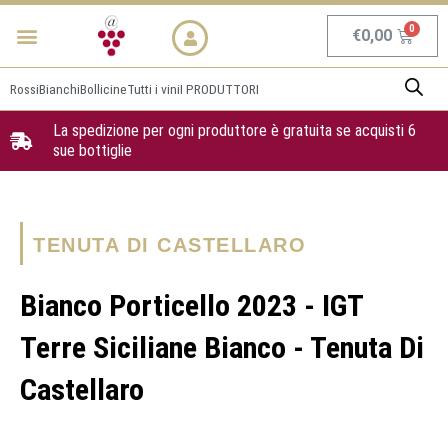
Vai
Menu
NEWS & PROMO
al
Carrel
€
0,00
contenuto
Rossi
Bianchi
Bollicine
Tutti i vini
I PRODUTTORI
La spedizione per ogni produttore è gratuita se acquisti 6
sue bottiglie
TENUTA DI CASTELLARO
Bianco Porticello 2023 - IGT
Terre Siciliane Bianco - Tenuta Di
Castellaro