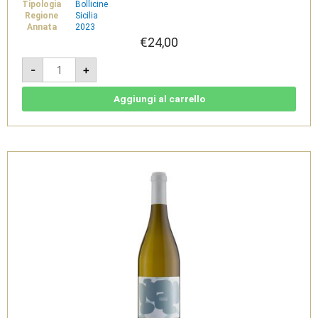
Tipologia
Bollicine
Regione
Sicilia
Annata
2023
€
24,00
Marsili
-
+
Rosato
-
Pinot
Nero
Aggiungi al carrello
Ancestrale
-
Tenuta
di
Castellaro
quantità