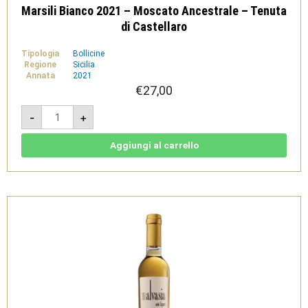
Marsili Bianco 2021 – Moscato Ancestrale – Tenuta
di Castellaro
Tipologia
Bollicine
Regione
Sicilia
Annata
2021
€
27,00
Marsili
-
+
Bianco
2021
-
Moscato
Aggiungi al carrello
Ancestrale
-
Tenuta
di
Castellaro
quantità