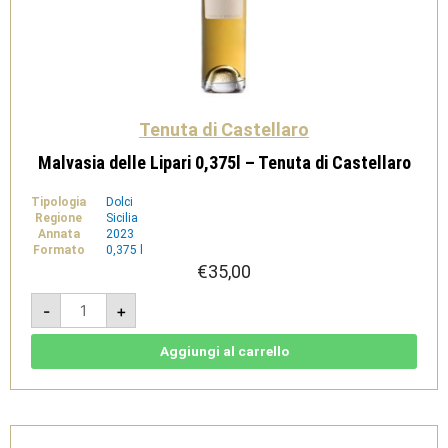
Tenuta di Castellaro
Malvasia delle Lipari 0,375l – Tenuta di Castellaro
Tipologia
Dolci
Regione
Sicilia
Annata
2023
Formato
0,375 l
€
35,00
Malvasia
-
+
delle
Lipari
0,375l
-
Aggiungi al carrello
Tenuta
di
Castellaro
quantità