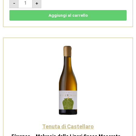
-
+
2021
-
IGT
Terre
Aggiungi al carrello
Siciliane
Rosso
-
Tenuta
di
Castellaro
quantità
Tenuta di Castellaro