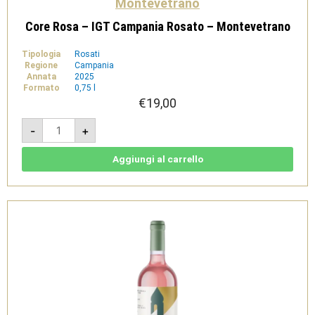
Montevetrano
Core Rosa – IGT Campania Rosato – Montevetrano
Tipologia
Rosati
Regione
Campania
Annata
2025
Formato
0,75 l
€
19,00
Core
-
+
Rosa
-
IGT
Campania
Aggiungi al carrello
Rosato
-
Montevetrano
quantità