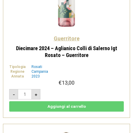
Guerritore
Diecimare 2024 – Aglianico Colli di Salerno Igt
Rosato – Guerritore
Tipologia
Rosati
Regione
Campania
Annata
2023
€
13,00
Diecimare
-
+
2024
-
Aglianico
Colli
Aggiungi al carrello
di
Salerno
Igt
Rosato
-
Guerritore