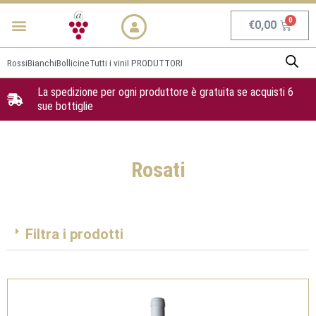
Vai
Menu
NEWS & PROMO
al
Carrel
€
0,00
contenuto
Rossi
Bianchi
Bollicine
Tutti i vini
I PRODUTTORI
La spedizione per ogni produttore è gratuita se acquisti 6
sue bottiglie
Rosati
Filtra i prodotti
Pagina
Pagina
Pagina
Pagina