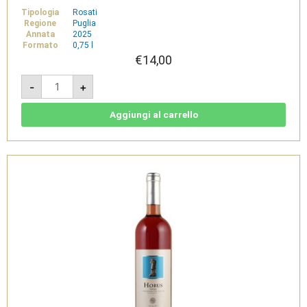
Tipologia
Rosati
Regione
Puglia
Annata
2025
Formato
0,75 l
€
14,00
Girofle
-
+
-
Salento
IGT
Rosato
Aggiungi al carrello
Negroamaro
-
Garofano
Vini
quantità