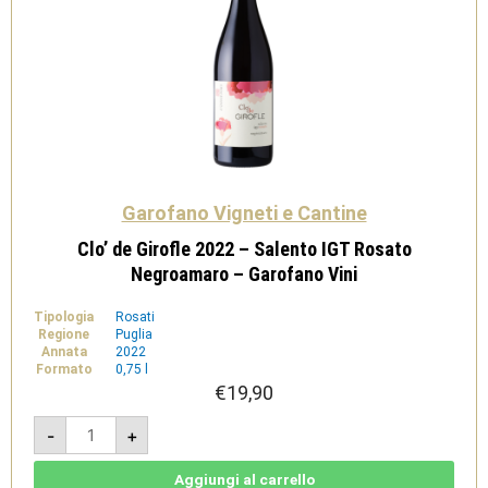
Garofano Vigneti e Cantine
Clo’ de Girofle 2022 – Salento IGT Rosato
Negroamaro – Garofano Vini
Tipologia
Rosati
Regione
Puglia
Annata
2022
Formato
0,75 l
€
19,90
Clo'
-
+
de
Girofle
2022
-
Aggiungi al carrello