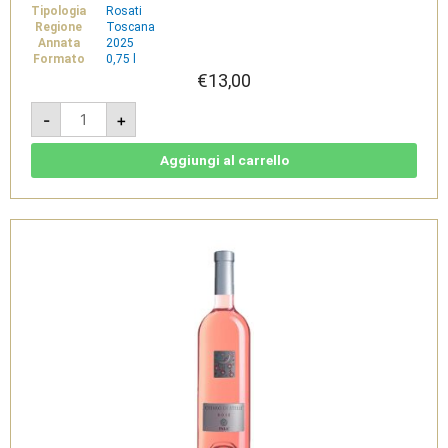
Tipologia
Rosati
Regione
Toscana
Annata
2025
Formato
0,75 l
€
13,00
Bacio
-
+
-
IGT
Toscana
Rosato
Aggiungi al carrello
Bio
-
Marchesi
Ginori
Lisci
quantità