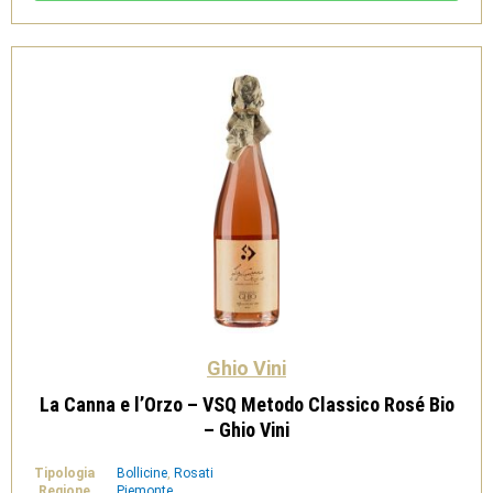
Rosato
-
Cantine
del
Notaio
quantità
Ghio Vini
La Canna e l’Orzo – VSQ Metodo Classico Rosé Bio
– Ghio Vini
Tipologia
Bollicine
,
Rosati
Regione
Piemonte