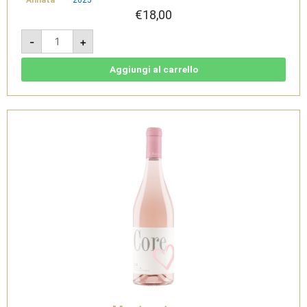
Annata
2025
€
18,00
Colline
-
+
Novaresi
Rosato
DOC
Roise
Aggiungi al carrello
-
La
Piemontina
quantità