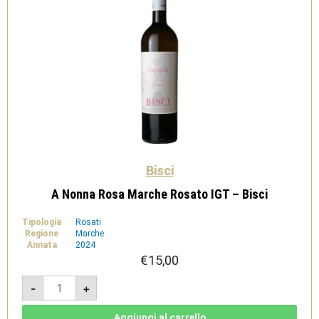
Bisci
A Nonna Rosa Marche Rosato IGT – Bisci
Tipologia
Rosati
Regione
Marche
Annata
2024
€
15,00
A
-
+
Nonna
Rosa
Marche
Rosato
Aggiungi al carrello