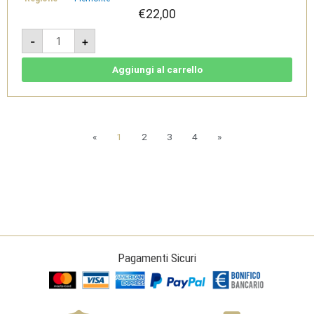
€
22,00
La
-
+
Canna
e
l'Orzo
-
Aggiungi al carrello
VSQ
Metodo
Classico
Rosé
Bio
-
Ghio
«
1
2
3
4
»
Vini
quantità
Pagamenti Sicuri