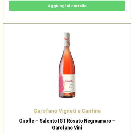
Rosato
IGT
Aggiungi al carrello
-
Poderi
San
Lazzaro
quantità
Garofano Vigneti e Cantine
Girofle – Salento IGT Rosato Negroamaro –
Garofano Vini