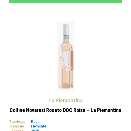
Salento
IGT
Rosato
Negroamaro
-
Garofano
Vini
quantità
La Piemontina
Colline Novaresi Rosato DOC Roise – La Piemontina
Tipologia
Rosati
Regione
Piemonte