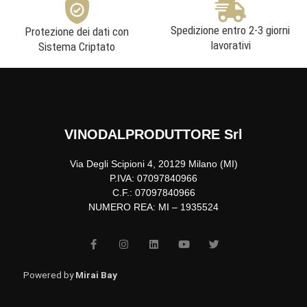
Spedizione entro 2-3 giorni
Protezione dei dati con
lavorativi
Sistema Criptato
VINODALPRODUTTORE Srl
Via Degli Scipioni 4, 20129 Milano (MI)
P.IVA: 07097840966
C.F.: 07097840966
NUMERO REA: MI – 1935524
F
I
L
Y
T
a
n
i
o
w
c
s
n
u
i
e
t
k
t
t
b
a
e
u
t
Powered by
Mirai Bay
o
g
d
b
e
o
r
i
e
r
k
a
n