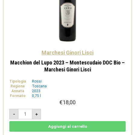
Marchesi Ginori Lisci
Macchion del Lupo 2023 – Montescudaio DOC Bio –
Marchesi Ginori Lisci
Tipologia
Rossi
Regione
Toscana
Annata
2023
Formato
0,75 l
€
18,00
Macchion
-
+
del
Lupo
2023
-
Aggiungi al carrello
Montescudaio
DOC