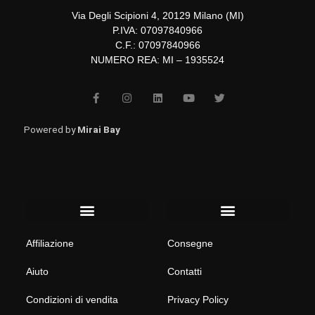
Via Degli Scipioni 4, 20129 Milano (MI)
P.IVA: 07097840966
C.F.: 07097840966
NUMERO REA: MI – 1935524
F
I
L
Y
T
a
n
i
o
w
c
s
n
u
i
e
t
k
t
t
b
a
e
u
t
Powered by
Mirai Bay
o
g
d
b
e
o
r
i
e
r
k
a
n
-
m
f
Menu
Menu
Affiliazione
Consegne
Aiuto
Contatti
Condizioni di vendita
Privacy Policy