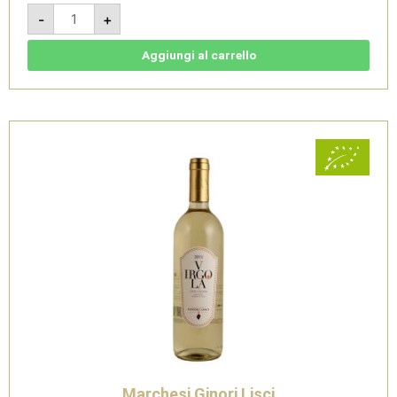
Campordigno
-
+
-
Montescudaio
DOC
Merlot
Aggiungi al carrello
Bio
-
Marchesi
Ginori
Lisci
quantità
Marchesi Ginori Lisci