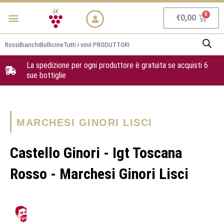
Vai
Menu
NEWS & PROMO
al
Carrel
€
0,00
contenuto
Rossi
Bianchi
Bollicine
Tutti i vini
I PRODUTTORI
La spedizione per ogni produttore è gratuita se acquisti 6
sue bottiglie
MARCHESI GINORI LISCI
Castello Ginori - Igt Toscana
Rosso - Marchesi Ginori Lisci