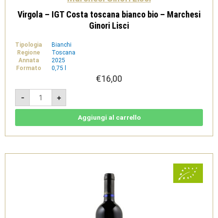
Virgola – IGT Costa toscana bianco bio – Marchesi
Ginori Lisci
Tipologia
Bianchi
Regione
Toscana
Annata
2025
Formato
0,75 l
€
16,00
Virgola
-
+
-
IGT
Costa
toscana
Aggiungi al carrello
bianco
bio
-
Marchesi
Ginori
Lisci
quantità