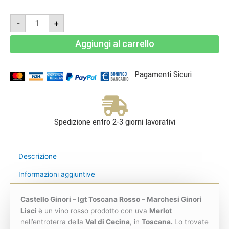
Castello
-
+
Ginori
-
Igt
Aggiungi al carrello
Toscana
Rosso
-
Marchesi
Ginori
Pagamenti Sicuri
Lisci
quantità
Spedizione entro 2-3 giorni lavorativi
Descrizione
Informazioni aggiuntive
Castello Ginori – Igt Toscana Rosso – Marchesi Ginori
Lisci
è un vino rosso prodotto con uva
Merlot
nell’entroterra della
Val di Cecina
, in
Toscana.
Lo trovate