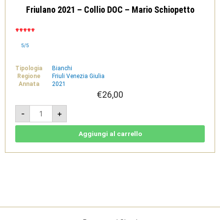
Friulano 2021 – Collio DOC – Mario Schiopetto
5/5
Tipologia
Bianchi
Regione
Friuli Venezia Giulia
Annata
2021
€
26,00
Friulano
-
+
2021
-
Collio
DOC
Aggiungi al carrello
-
Mario
Schiopetto
quantità