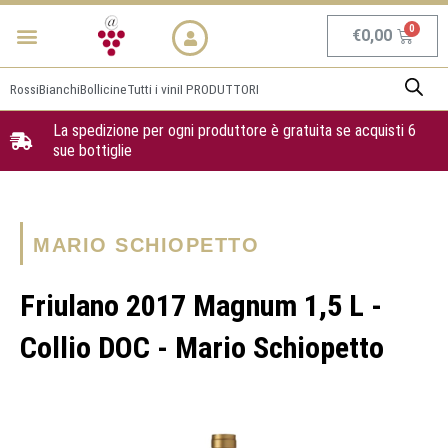
Vai
Menu
NEWS & PROMO
al
Carrel
€
0,00
contenuto
Rossi
Bianchi
Bollicine
Tutti i vini
I PRODUTTORI
La spedizione per ogni produttore è gratuita se acquisti 6
sue bottiglie
MARIO SCHIOPETTO
Friulano 2017 Magnum 1,5 L -
Collio DOC - Mario Schiopetto