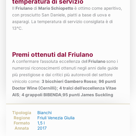
temperatura di servizio
Il
Friulano
di
Mario Schiopetto
è ottimo come aperitivo,
con prosciutto San Daniele, piatti a base di uova e
asparagi. La temperatura di servizio consigliata è di
13°C.
Premi ottenuti dal Friulano
A confermare l’assoluta eccellenza de
l Friulano
sono i
numerosi riconoscimenti ottenuti negli anni dalle guide
più prestigiose e dai critici più autorevoli del settore
vinicolo come:
3 bicchieri Gambero Rosso
;
96 punti
Doctor Wine (Cernilli);
4 tralci dell’eccellenza Vitae
AIS
;
4 grappoli BIBENDA
;
95 punti James Suckling
Tipologia
Bianchi
Regione
Friuli Venezia Giulia
Formato
1,5 l
Annata
2017