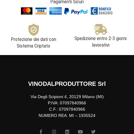
Pagamenti Sicuri
Spedizione entro 2-3 giorni
Protezione dei dati con
lavorativi
Sistema Criptato
VINODALPRODUTTORE Srl
Via Degli Scipioni 4, 20129 Milano (MI)
P.IVA: 07097840966
C.F.: 07097840966
NUMERO REA: MI – 1935524
F
I
L
Y
T
a
n
i
o
w