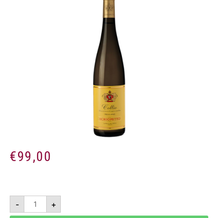
€
99,00
Friulano
-
+
2017
Magnum
1,5