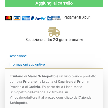
Aggiungi al carrello
L
-
Collio
DOC
-
Pagamenti Sicuri
Mario
Schiopetto
quantità
Spedizione entro 2-3 giorni lavorativi
Descrizione
Informazioni aggiuntive
Friulano
di
Mario Schiopetto
è un vino bianco prodotto
con uva
Friulano
nella zona di
Capriva del Friuli
in
Provincia di
Gorizia
. Fa parte della Linea Mario
Schiopetto dell’azienda. Lo trovate su
Vinodalproduttore.it al prezzo consigliato dall’Azienda
Schiopetto
.