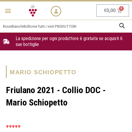
Vai
Menu
NEWS & PROMO
al
Carrel
€
0,00
contenuto
Rossi
Bianchi
Bollicine
Tutti i vini
I PRODUTTORI
La spedizione per ogni produttore è gratuita se acquisti 6
sue bottiglie
MARIO SCHIOPETTO
Friulano 2021 - Collio DOC -
Mario Schiopetto