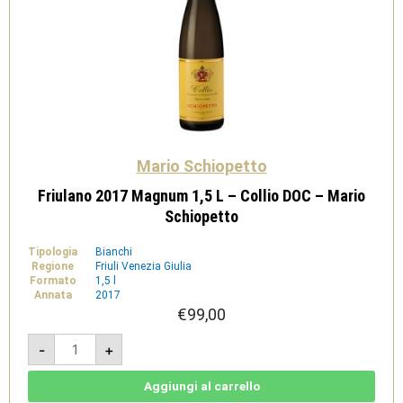
Mario Schiopetto
Friulano 2017 Magnum 1,5 L – Collio DOC – Mario
Schiopetto
Tipologia
Bianchi
Regione
Friuli Venezia Giulia
Formato
1,5 l
Annata
2017
€
99,00
Friulano
-
+
2017
Magnum
1,5
L
Aggiungi al carrello
-