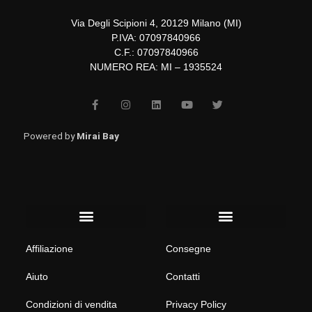
Via Degli Scipioni 4, 20129 Milano (MI)
P.IVA: 07097840966
C.F.: 07097840966
NUMERO REA: MI – 1935524
F
I
L
Y
T
a
n
i
o
w
c
s
n
u
i
e
t
k
t
t
b
a
e
u
t
Powered by
Mirai Bay
o
g
d
b
e
o
r
i
e
r
k
a
n
-
m
f
Menu
Menu
Affiliazione
Consegne
Aiuto
Contatti
Condizioni di vendita
Privacy Policy