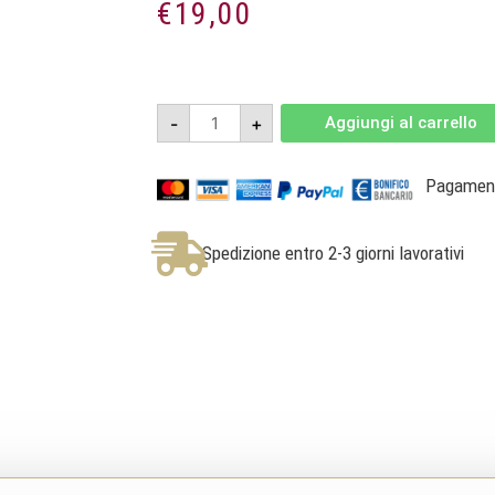
€
19,00
Gricos
-
+
Aggiungi al carrello
2022
-
Aglianico
del
Pagamenti
Vulture
DOC
Biologico
-
Spedizione entro 2-3 giorni lavorativi
Grifalco
quantità