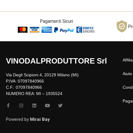
Pagamenti Sicuri
Pr
VINODALPRODUTTORE Srl
Affili
Aiuto
Via Degli Scipioni 4, 20129 Milano (MI)
P.IVA: 07097840966
C.F.: 07097840966
Condi
NUMERO REA: MI – 1935524
Paga
F
I
L
Y
T
a
n
i
o
w
c
s
n
u
i
e
t
k
t
t
Powered by
Mirai Bay
b
a
e
u
t
o
g
d
b
e
o
r
i
e
r