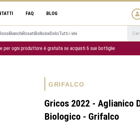
NTATTI
FAQ
BLOG
Rossi
Bianchi
Rosati
Bollicine
Dolci
Tutti i vini
e per ogni produttore è gratuita se acquisti 6 sue bottiglie
GRIFALCO
Gricos 2022 - Aglianico 
Biologico - Grifalco