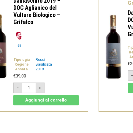
Damaschito 2019 –
Gr
DOC Aglianico del
Da
Vulture Biologico –
DO
Grifalco
Vu
Gr
95
Ti
Re
A
Tipologia
Rossi
€
3
Regione
Basilicata
Annata
2019
€
39,00
Damaschito
-
+
2019
-
DOC
Aggiungi al carrello
Aglianico
del
Vulture
Biologico
-
Grifalco
quantità