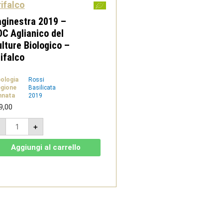
ifalco
ginestra 2019 –
C Aglianico del
lture Biologico –
ifalco
pologia
Rossi
gione
Basilicata
nnata
2019
9,00
Daginestra
-
+
2019
-
DOC
Aggiungi al carrello
Aglianico
del
Vulture
Biologico
-
Grifalco
quantità