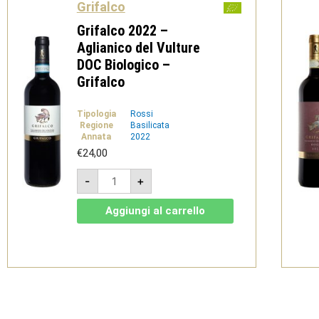
Grifalco
Grifalco 2022 –
Aglianico del Vulture
DOC Biologico –
Grifalco
Tipologia
Rossi
Regione
Basilicata
Annata
2022
€
24,00
Grifalco
-
+
2022
-
Aglianico
Aggiungi al carrello
del
Vulture
DOC
Biologico
-
Grifalco
quantità