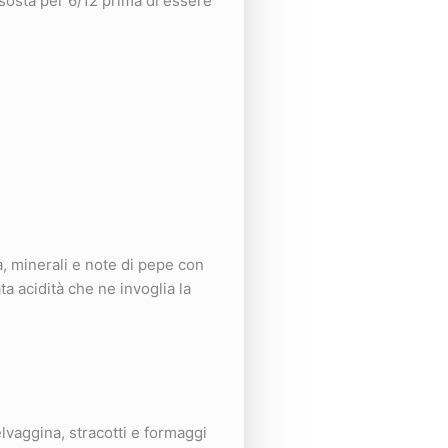
sosta per 6/12 prima di essere
ia, minerali e note di pepe con
a acidità che ne invoglia la
elvaggina, stracotti e formaggi