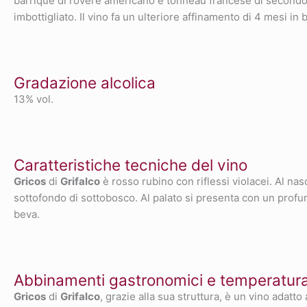
barrique di rovere americano e tonneau francese di secondo 
imbottigliato. Il vino fa un ulteriore affinamento di 4 mesi in b
Gradazione alcolica
13% vol.
Caratteristiche tecniche del vino
Gricos
di
Grifalco
è rosso rubino con riflessi violacei. Al nas
sottofondo di sottobosco. Al palato si presenta con un profumo
beva.
Abbinamenti gastronomici e temperatura 
Gricos
di
Grifalco
, grazie alla sua struttura, è un vino adatt