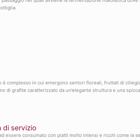
passaggio nei quali avviene la fermentazione malolattica dove 
ottiglia.
o è complesso in cui emergono sentori floreali, fruttati di cilieg
 di grafite caratterizzato da un’elegante struttura e una spiccat
di servizio
o ad essere consumato con piatti molto intensi e ricchi come la s