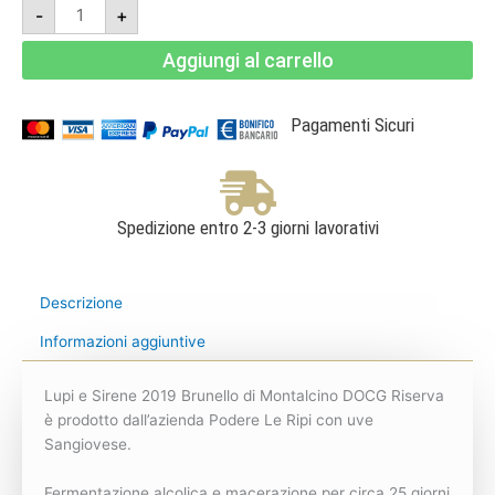
Lupi
-
+
e
Sirene
2019
Aggiungi al carrello
-
Brunello
di
Montalcino
DOCG
Pagamenti Sicuri
Riserva
-
Podere
Le
Ripi
quantità
Spedizione entro 2-3 giorni lavorativi
Descrizione
Informazioni aggiuntive
Lupi e Sirene 2019 Brunello di Montalcino DOCG Riserva
è prodotto dall’azienda Podere Le Ripi con uve
Sangiovese.
Fermentazione alcolica e macerazione per circa 25 giorni