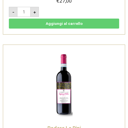
€
27,00
Canna
-
+
Torta
2023
-
IGT
Aggiungi al carrello
Toscana
Bianco
-
Podere
Le
Ripi
quantità