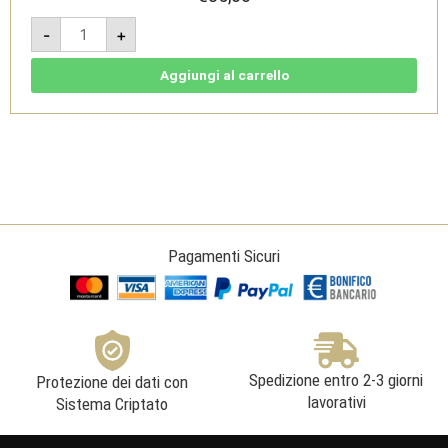
Amore
-
+
e
Magia
2020
-
Aggiungi al carrello
Brunello
di
Montalcino
DOCG
-
Podere
Le
Ripi
quantità
Pagamenti Sicuri
Spedizione entro 2-3 giorni
Protezione dei dati con
lavorativi
Sistema Criptato