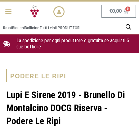
Vai
Menu
NEWS & PROMO
al
Carrel
€
0,00
contenuto
Rossi
Bianchi
Bollicine
Tutti i vini
I PRODUTTORI
La spedizione per ogni produttore è gratuita se acquisti 6
sue bottiglie
PODERE LE RIPI
Lupi E Sirene 2019 - Brunello Di
Montalcino DOCG Riserva -
Podere Le Ripi