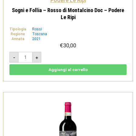
Podere Le Ripi
Sogni e Follia – Rosso di Montalcino Doc – Podere
Le Ripi
Tipologia
Rossi
Regione
Toscana
Annata
2021
€
30,00
Sogni
-
+
e
Follia
-
Rosso
Aggiungi al carrello
di
Montalcino
Doc
-
Podere
Le
Ripi
quantità