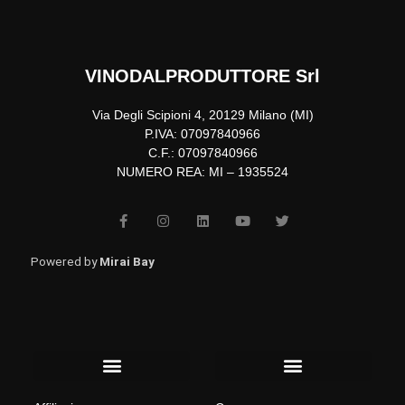
VINODALPRODUTTORE Srl
Via Degli Scipioni 4, 20129 Milano (MI)
P.IVA: 07097840966
C.F.: 07097840966
NUMERO REA: MI – 1935524
F
I
L
Y
T
a
n
i
o
w
c
s
n
u
i
e
t
k
t
t
b
a
e
u
t
Powered by
Mirai Bay
o
g
d
b
e
o
r
i
e
r
k
a
n
-
m
f
Menu
Menu