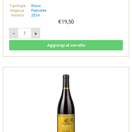
Tipologia
Rossi
Regione
Piemonte
Annata
2024
€
19,50
Bianko
-
+
2024
-
Vino
Bianco
Aggiungi al carrello
-
Le
Piane
quantità