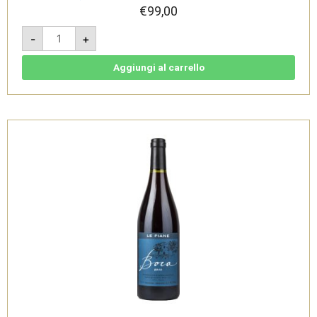
€
99,00
Plinius
-
+
III
Boca
DOC
2017
Aggiungi al carrello
-
Le
Piane
quantità