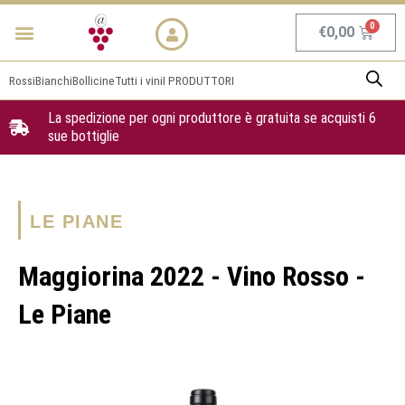
Vai
Menu
NEWS & PROMO
al
Carrel
€
0,00
contenuto
Rossi
Bianchi
Bollicine
Tutti i vini
I PRODUTTORI
La spedizione per ogni produttore è gratuita se acquisti 6
sue bottiglie
LE PIANE
Maggiorina 2022 - Vino Rosso -
Le Piane