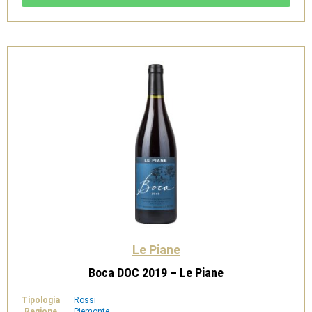
Novaresi
DOC
-
Le
Piane
quantità
Le Piane
Boca DOC 2019 – Le Piane
Tipologia
Rossi
Regione
Piemonte