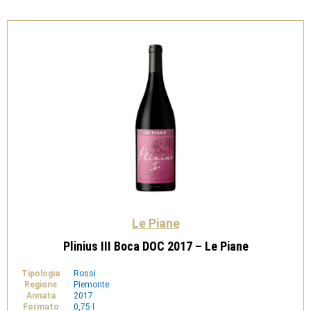
1,5l
-
Le
Piane
quantità
Le Piane
Plinius III Boca DOC 2017 – Le Piane
Tipologia
Rossi
Regione
Piemonte
Annata
2017
Formato
0,75 l