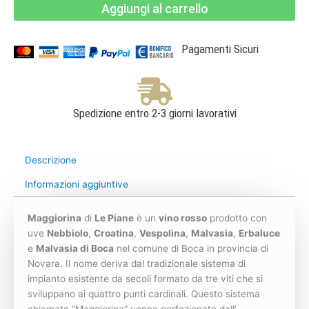
Aggiungi al carrello
Rosso
-
Le
Piane
quantità
Pagamenti Sicuri
Spedizione entro 2-3 giorni lavorativi
Descrizione
Informazioni aggiuntive
Maggiorina
di
Le Piane
è un
vino rosso
prodotto con
uve
Nebbiolo
,
Croatina
,
Vespolina
,
Malvasia
,
Erbaluce
e
Malvasia di Boca
nel comune di Boca in provincia di
Novara. Il nome deriva dal tradizionale sistema di
impianto esistente da secoli formato da tre viti che si
sviluppano ai quattro punti cardinali. Questo sistema