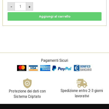
Plinius
-
+
I
Boca
DOC
2007
Aggiungi al carrello
Magnum
1,5L
-
Le
Piane
quantità
Pagamenti Sicuri
Spedizione entro 2-3 giorni
Protezione dei dati con
lavorativi
Sistema Criptato