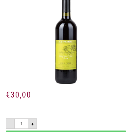
€
30,00
Maggiorina
-
+
2022
-
Vino