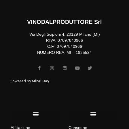
VINODALPRODUTTORE Srl
Via Degli Scipioni 4, 20129 Milano (MI)
P.IVA: 07097840966
C.F.: 07097840966
NUMERO REA: MI – 1935524
F
I
L
Y
T
a
n
i
o
w
c
s
n
u
i
e
t
k
t
t
b
a
e
u
t
Powered by
Mirai Bay
o
g
d
b
e
o
r
i
e
r
k
a
n
-
m
f
Menu
Menu
Affiliazione
Consegne