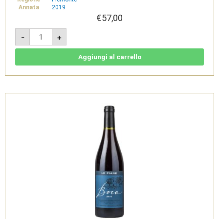
Annata
2019
€
57,00
Boca
-
+
DOC
2019
-
Le
Aggiungi al carrello
Piane
quantità