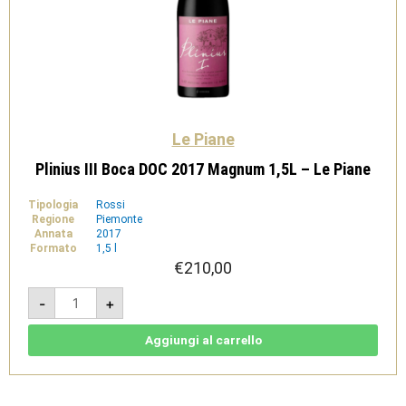
Le Piane
Plinius III Boca DOC 2017 Magnum 1,5L – Le Piane
Tipologia
Rossi
Regione
Piemonte
Annata
2017
Formato
1,5 l
€
210,00
Plinius
-
+
III
Boca
DOC
2017
Aggiungi al carrello
Magnum
1,5L
-
Le
Piane