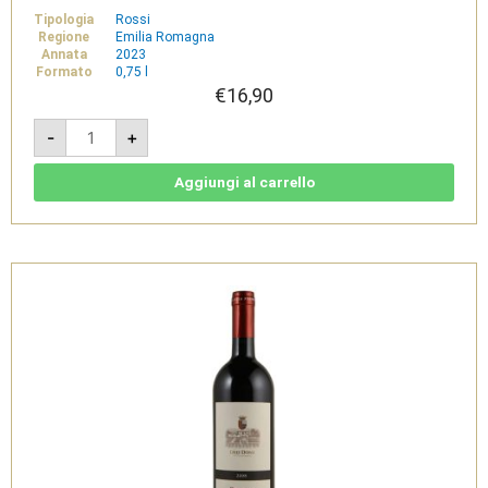
Tipologia
Rossi
Regione
Emilia Romagna
Annata
2023
Formato
0,75 l
€
16,90
Notturno
-
+
2023
-
Sangiovese
Predappio
Aggiungi al carrello
DOC
-
Drei
Donà
quantità