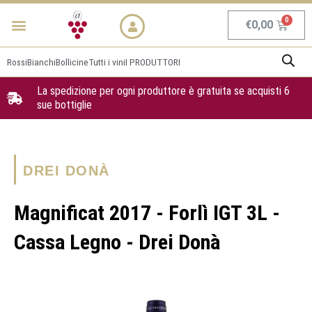
Vai
Menu
NEWS & PROMO
al
Carrel
€
0,00
contenuto
Rossi
Bianchi
Bollicine
Tutti i vini
I PRODUTTORI
La spedizione per ogni produttore è gratuita se acquisti 6
sue bottiglie
DREI DONÀ
Magnificat 2017 - Forlì IGT 3L -
Cassa Legno - Drei Donà