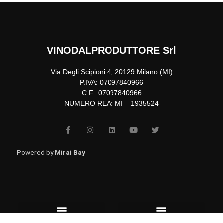
VINODALPRODUTTORE Srl
Via Degli Scipioni 4, 20129 Milano (MI)
P.IVA: 07097840966
C.F.: 07097840966
NUMERO REA: MI – 1935524
F
I
L
Y
T
a
n
i
o
w
c
s
n
u
i
e
t
k
t
t
b
a
e
u
t
Powered by
Mirai Bay
o
g
d
b
e
o
r
i
e
r
k
a
n
-
m
f
Menu
Menu