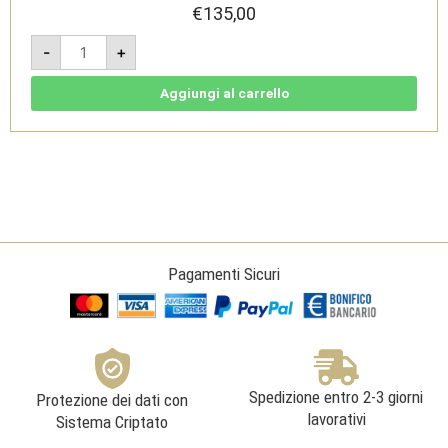
€
135,00
Pruno
-
+
Riserva
2018
-
Romagna
Aggiungi al carrello
DOC
Sangiovese
Superiore
3L
-
cassa
legno
-
Drei
Donà
quantità
Pagamenti Sicuri
Spedizione entro 2-3 giorni
Protezione dei dati con
lavorativi
Sistema Criptato