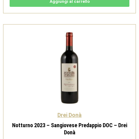
e
Aggiungi al carrello
Riesling
-
Drei
Donà
quantità
Drei Donà
Notturno 2023 – Sangiovese Predappio DOC – Drei
Donà