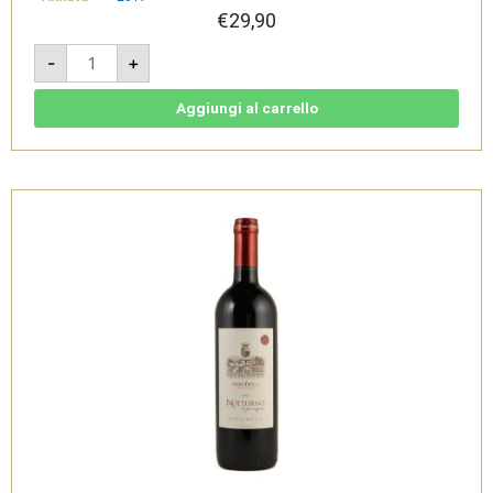
€
29,90
Magnificat
-
+
2017
-
Forlì
IGT
Aggiungi al carrello
-
Drei
Donà
quantità