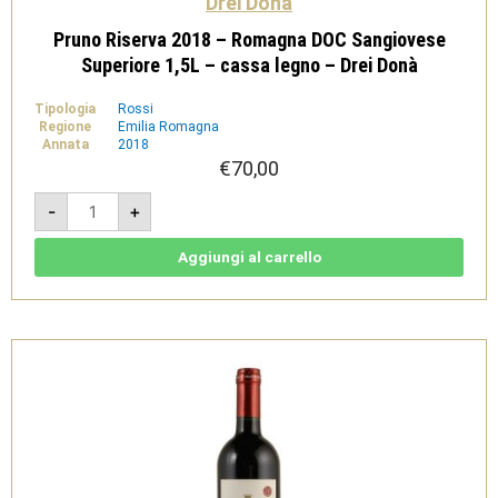
Drei Donà
Pruno Riserva 2018 – Romagna DOC Sangiovese
Superiore 1,5L – cassa legno – Drei Donà
Tipologia
Rossi
Regione
Emilia Romagna
Annata
2018
€
70,00
Pruno
-
+
Riserva
2018
-
Romagna
Aggiungi al carrello
DOC
Sangiovese
Superiore
1,5L
-
cassa
legno
-
Drei
Donà
quantità