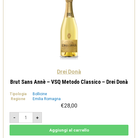
Drei Donà
Brut Sans Annè – VSQ Metodo Classico – Drei Donà
Tipologia
Bollicine
Regione
Emilia Romagna
€
28,00
Brut
-
+
Sans
Annè
-
VSQ
Aggiungi al carrello
Metodo
Classico