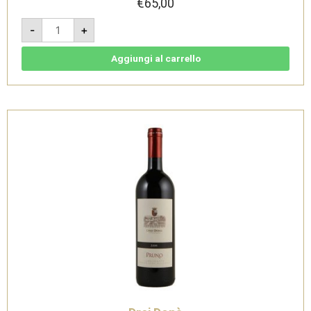
€
65,00
Magnificat
-
+
2017
-
Forlì
IGT
Aggiungi al carrello
1,5L
-
cassa
legno
-
Drei
Donà
quantità