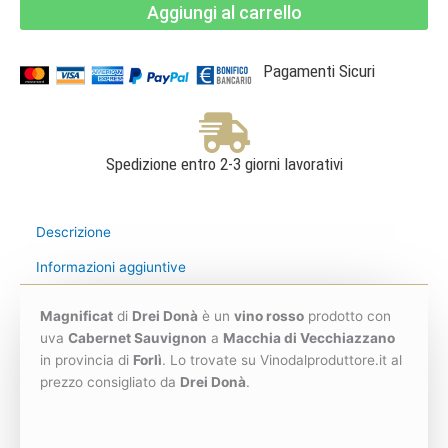
Aggiungi al carrello
IGT
3L
-
cassa
legno
Pagamenti Sicuri
-
Drei
Donà
quantità
Spedizione entro 2-3 giorni lavorativi
Descrizione
Informazioni aggiuntive
Magnificat
di
Drei Donà
è un
vino rosso
prodotto con
uva
Cabernet Sauvignon
a
Macchia di Vecchiazzano
in provincia di
Forlì
. Lo trovate su Vinodalproduttore.it al
prezzo consigliato da
Drei Donà
.