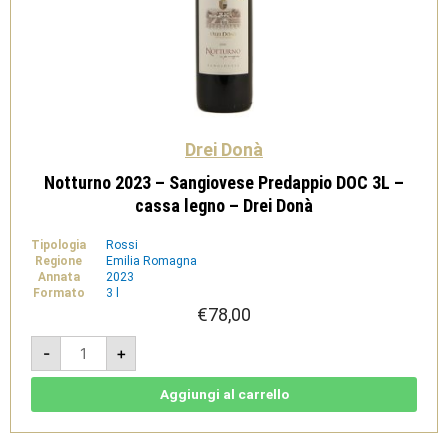
Drei Donà
Notturno 2023 – Sangiovese Predappio DOC 3L –
cassa legno – Drei Donà
Tipologia
Rossi
Regione
Emilia Romagna
Annata
2023
Formato
3 l
€
78,00
Notturno
-
+
2023
-
Sangiovese
Predappio
Aggiungi al carrello
DOC
3L
-
cassa