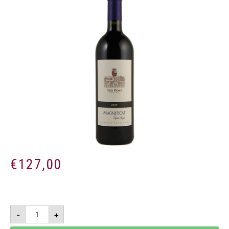
€
127,00
Magnificat
-
+
2017
-
Forlì