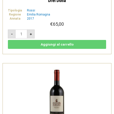
Drei Donà
Tipologia
Rossi
Regione
Emilia Romagna
Annata
2017
€
65,00
Magnificat
-
+
2017
-
Forlì
IGT
Aggiungi al carrello
1,5L
-
cassa
legno
-
Drei
Donà
quantità