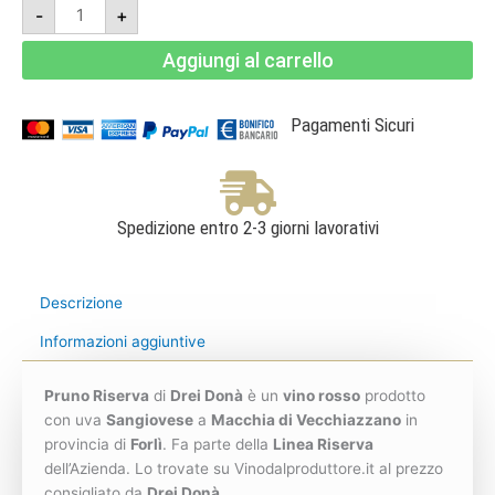
Pruno
-
+
Riserva
2018
-
Aggiungi al carrello
Romagna
DOC
Sangiovese
Superiore
-
Pagamenti Sicuri
Drei
Donà
quantità
Spedizione entro 2-3 giorni lavorativi
Descrizione
Informazioni aggiuntive
Pruno Riserva
di
Drei Donà
è un
vino rosso
prodotto
con uva
Sangiovese
a
Macchia di Vecchiazzano
in
provincia di
Forlì
. Fa parte della
Linea Riserva
dell’Azienda. Lo trovate su Vinodalproduttore.it al prezzo
consigliato da
Drei Donà
.