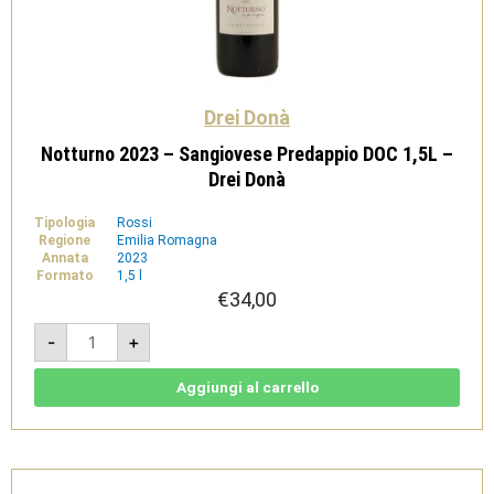
Drei Donà
Notturno 2023 – Sangiovese Predappio DOC 1,5L –
Drei Donà
Tipologia
Rossi
Regione
Emilia Romagna
Annata
2023
Formato
1,5 l
€
34,00
Notturno
-
+
2023
-
Sangiovese
Predappio
Aggiungi al carrello
DOC
1,5L
-
Drei
Donà
quantità