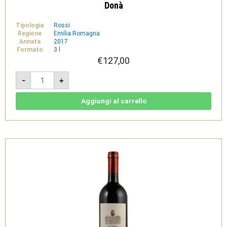
Donà
Tipologia
Rossi
Regione
Emilia Romagna
Annata
2017
Formato
3 l
€
127,00
Magnificat
-
+
2017
-
Forlì
IGT
Aggiungi al carrello
3L
-
cassa
legno
-
Drei
Donà
quantità