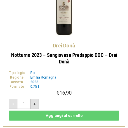
Drei Donà
Notturno 2023 – Sangiovese Predappio DOC – Drei
Donà
Tipologia
Rossi
Regione
Emilia Romagna
Annata
2023
Formato
0,75 l
€
16,90
Notturno
-
+
2023
-
Sangiovese
Predappio
Aggiungi al carrello
DOC
-
Drei