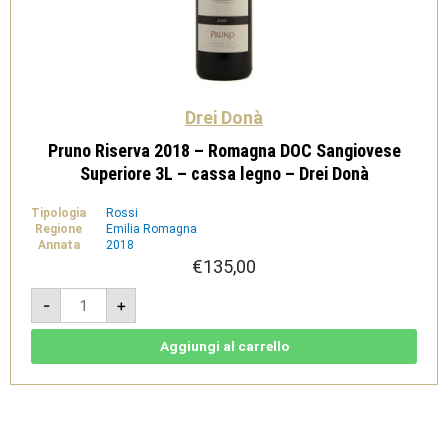
Drei Donà
Pruno Riserva 2018 – Romagna DOC Sangiovese
Superiore 3L – cassa legno – Drei Donà
Tipologia
Rossi
Regione
Emilia Romagna
Annata
2018
€
135,00
Pruno
-
+
Riserva
2018
-
Romagna
Aggiungi al carrello
DOC
Sangiovese
Superiore
3L
-
cassa
legno