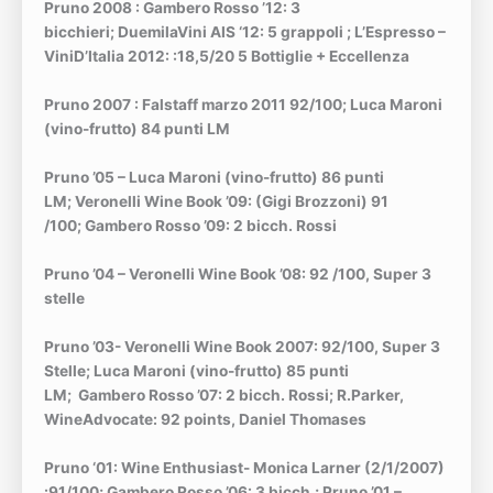
Pruno 2008 : Gambero Rosso ’12: 3
bicchieri;
DuemilaVini AIS ‘12: 5 grappoli
; L’Espresso –
ViniD’Italia 2012: :18,5/20 5 Bottiglie + Eccellenza
Pruno 2007 : Falstaff marzo 2011 92/100
; Luca Maroni
(vino-frutto) 84 punti LM
Pruno ’05 – Luca Maroni (vino-frutto) 86 punti
LM;
Veronelli Wine Book ’09: (Gigi Brozzoni) 91
/100;
Gambero Rosso ’09: 2 bicch. Rossi
Pruno ’04 – Veronelli Wine Book ’08: 92 /100, Super 3
stelle
Pruno ’03- Veronelli Wine Book 2007: 92/100, Super 3
Stelle;
Luca Maroni (vino-frutto) 85 punti
LM;
Gambero Rosso ’07: 2 bicch. Rossi
; R.Parker,
WineAdvocate: 92 points, Daniel Thomases
Pruno ‘01: Wine Enthusiast- Monica Larner (2/1/2007)
:91/100;
Gambero Rosso ’06: 3 bicch.;
Pruno ’01 –