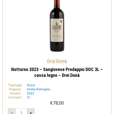
Donà
quantità
Drei Donà
Notturno 2023 – Sangiovese Predappio DOC 3L –
cassa legno – Drei Donà
Tipologia
Rossi
Regione
Emilia Romagna
Annata
2023
Formato
3 l
€
78,00
Notturno
-
+
2023