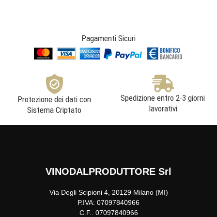
-
Drei
Donà
quantità
Pagamenti Sicuri
Spedizione entro 2-3 giorni
Protezione dei dati con
lavorativi
Sistema Criptato
VINODALPRODUTTORE Srl
Via Degli Scipioni 4, 20129 Milano (MI)
P.IVA: 07097840966
C.F.: 07097840966