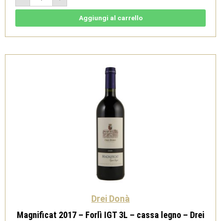
-
Sangiovese
Predappio
Aggiungi al carrello
DOC
3L
-
cassa
legno
-
Drei
Donà
quantità
Drei Donà
Magnificat 2017 – Forlì IGT 3L – cassa legno – Drei