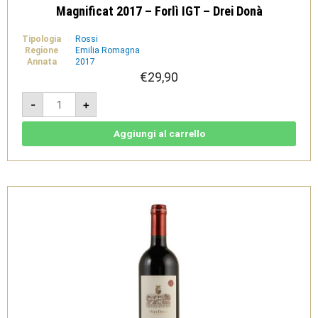
Magnificat 2017 – Forlì IGT – Drei Donà
Tipologia
Rossi
Regione
Emilia Romagna
Annata
2017
€
29,90
Magnificat
-
+
2017
-
Forlì
IGT
Aggiungi al carrello
-
Drei
Donà
quantità