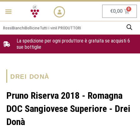
Vai
Menu
NEWS & PROMO
al
Carrel
€
0,00
contenuto
Rossi
Bianchi
Bollicine
Tutti i vini
I PRODUTTORI
La spedizione per ogni produttore è gratuita se acquisti 6
sue bottiglie
DREI DONÀ
Pruno Riserva 2018 - Romagna
DOC Sangiovese Superiore - Drei
Donà