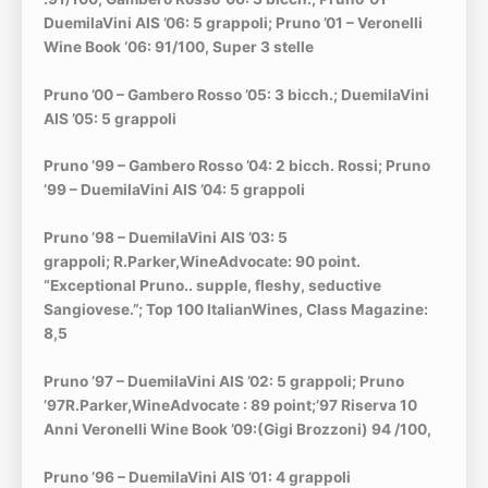
DuemilaVini AIS ’06: 5 grappoli;
Pruno ’01 – Veronelli
Wine Book ‘06: 91/100, Super 3 stelle
Pruno ’00 – Gambero Rosso ’05: 3 bicch.;
DuemilaVini
AIS ’05: 5 grappoli
Pruno ’99 – Gambero Rosso ’04: 2 bicch. Rossi;
Pruno
’99 – DuemilaVini AIS ’04: 5 grappoli
Pruno ’98 – DuemilaVini AIS ’03: 5
grappoli;
R.Parker,WineAdvocate: 90 point.
“Exceptional Pruno.. supple, fleshy, seductive
Sangiovese.”;
Top 100 ItalianWines, Class Magazine:
8,5
Pruno ’97 – DuemilaVini AIS ’02: 5 grappoli;
Pruno
’97R.Parker,WineAdvocate : 89 point;
’97 Riserva 10
Anni Veronelli Wine Book ’09:(Gigi Brozzoni) 94 /100,
Pruno ’96 – DuemilaVini AIS ’01: 4 grappoli