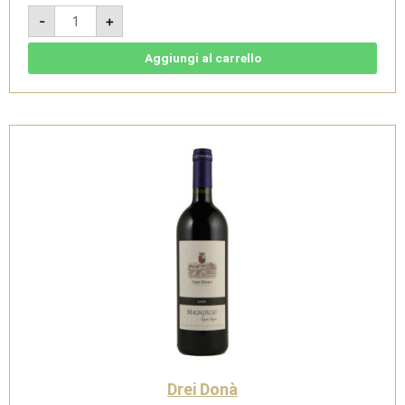
Brut
-
+
Sans
Annè
-
VSQ
Aggiungi al carrello
Metodo
Classico
-
Drei
Donà
quantità
Drei Donà