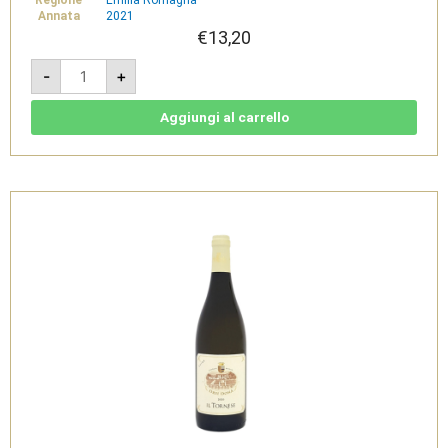
Annata
2021
€
13,20
Lilybeth
-
+
2021
Bio
-
Drei
Aggiungi al carrello
Donà
quantità