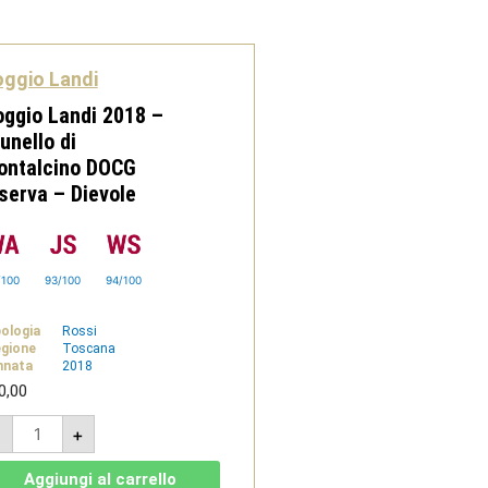
ggio Landi
ggio Landi 2018 –
unello di
ontalcino DOCG
serva – Dievole
/100
93/100
94/100
pologia
Rossi
gione
Toscana
nnata
2018
0,00
Poggio
-
+
Landi
2018
-
Aggiungi al carrello
Brunello