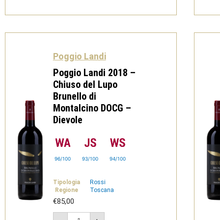
di
Montalcino
DOC
Bio
-
Dievole
quantità
Poggio Landi
Poggio Landi 2018 –
Chiuso del Lupo
Brunello di
Montalcino DOCG –
Dievole
96/100
93/100
94/100
Tipologia
Rossi
Regione
Toscana
€
85,00
Poggio