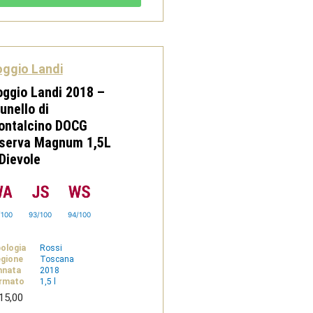
di
Montalcino
DOCG
Riserva
-
Dievole
ggio Landi
quantità
ggio Landi 2018 –
unello di
ontalcino DOCG
iserva Magnum 1,5L
Dievole
/100
93/100
94/100
pologia
Rossi
gione
Toscana
nnata
2018
rmato
1,5 l
15,00