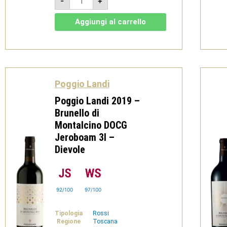
-
+
Landi
2018
–
Aggiungi al carrello
Chiuso
del
Lupo
Brunello
di
Montalcino
DOCG
-
Poggio Landi
Dievole
quantità
Poggio Landi 2019 –
Brunello di
Montalcino DOCG
Jeroboam 3l –
Dievole
92/100
97/100
Tipologia
Rossi
Regione
Toscana