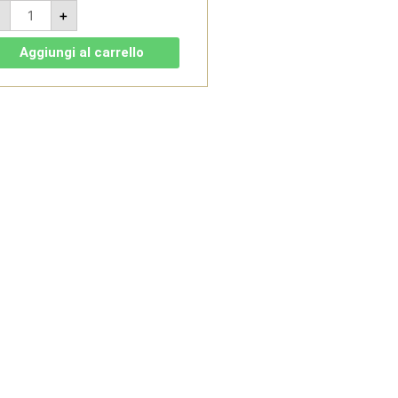
Poggio
-
+
Landi
2018
-
Aggiungi al carrello
Brunello
di
Montalcino
DOCG
Riserva
Magnum
1,5L
-
Dievole
quantità