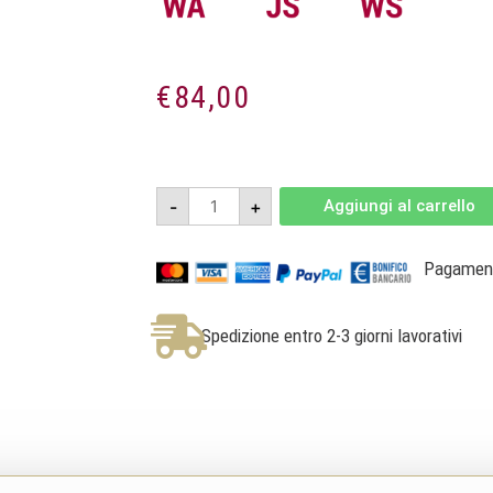
€
84,00
Poggio
-
+
Aggiungi al carrello
Landi
2019
-
Brunello
Pagamenti
di
Montalcino
DOCG
Magnum
Spedizione entro 2-3 giorni lavorativi
1,5L
-
Dievole
quantità