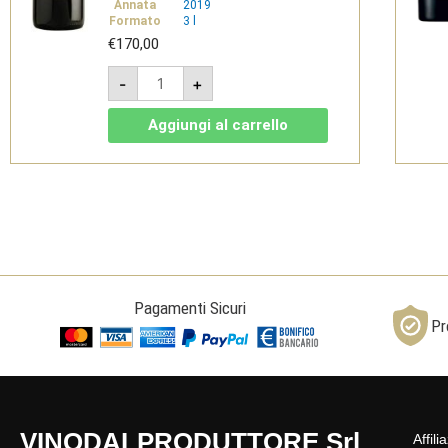
Annata
2019
Formato
3 l
€
170,00
Poggio
-
+
Landi
2019
-
Aggiungi al carrello
Brunello
di
Montalcino
DOCG
Jeroboam
3l
-
Dievole
quantità
Pagamenti Sicuri
Pr
VINODALPRODUTTORE Srl
Affili