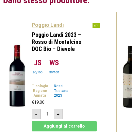
Dallo stesso produttore:
Poggio Landi
Poggio Landi 2023 –
Rosso di Montalcino
DOC Bio – Dievole
90/100
90/100
Tipologia
Rossi
Regione
Toscana
Annata
2023
€
19,00
Poggio
-
+
Landi
2023
-
Aggiungi al carrello
Rosso