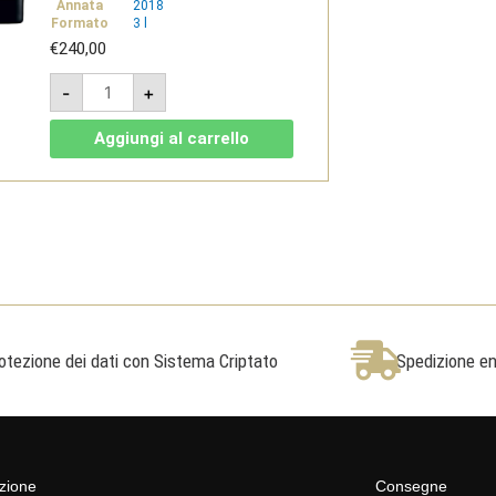
Annata
2018
Formato
3 l
€
240,00
Poggio
-
+
Landi
2018
-
Aggiungi al carrello
Brunello
di
Montalcino
DOCG
Riserva
Jeroboam
3L
-
Dievole
quantità
otezione dei dati con Sistema Criptato
Spedizione ent
azione
Consegne