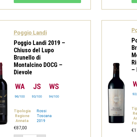
di
Montalcino
DOCG
-
Dievole
quantità
Po
Poggio Landi
Po
Poggio Landi 2019 –
Br
Chiuso del Lupo
M
Brunello di
R
Montalcino DOCG –
– 
Dievole
92
96/100
93/100
94/100
Ti
Tipologia
Rossi
Re
Regione
Toscana
A
Annata
2019
Fo
€
87,00
€
1
Poggio