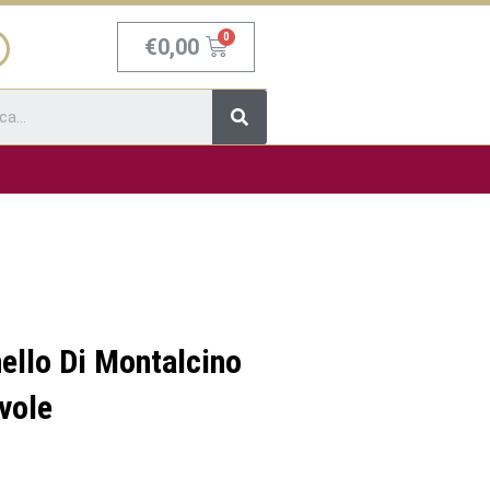
Carrello
€
0,00
Cerca
ello Di Montalcino
vole