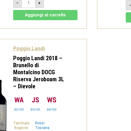
-
+
Landi
2019
–
Aggiungi al carrello
Chiuso
del
Lupo
Brunello
di
Montalcino
DOCG
-
Poggio Landi
Dievole
quantità
Poggio Landi 2018 –
Brunello di
Montalcino DOCG
Riserva Jeroboam 3L
– Dievole
92/100
93/100
94/100
Tipologia
Rossi
Regione
Toscana