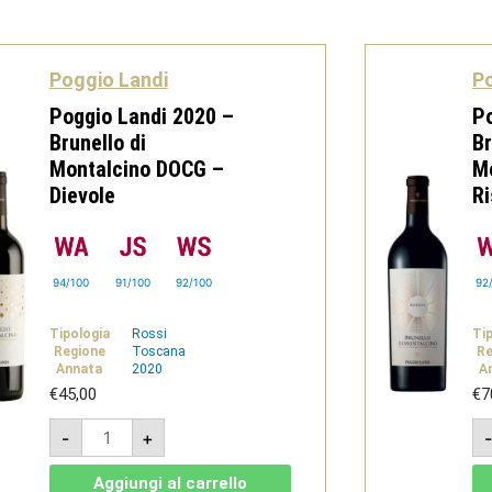
Poggio Landi
Po
Poggio Landi 2020 –
Po
Brunello di
Br
Montalcino DOCG –
M
Dievole
Ri
94/100
91/100
92/100
92
Tipologia
Rossi
Ti
Regione
Toscana
Re
Annata
2020
A
€
45,00
€
7
Poggio
-
+
Landi
2020
-
Aggiungi al carrello
Brunello