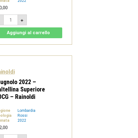
nnata
2022
0,00
Inferno
-
+
2022
-
Valtellina
Aggiungi al carrello
Superiore
DOCG
-
Aldo
Rainoldi
quantità
inoldi
ugnolo 2022 –
ltellina Superiore
CG – Rainoldi
gione
Lombardia
pologia
Rossi
nnata
2022
2,00
Prugnolo