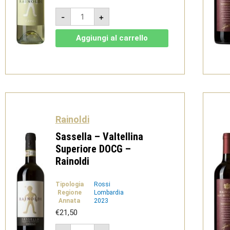
Zapel
-
+
-
Rainoldi
quantità
Aggiungi al carrello
Rainoldi
Sassella – Valtellina
Superiore DOCG –
Rainoldi
Tipologia
Rossi
Regione
Lombardia
Annata
2023
€
21,50
Sassella