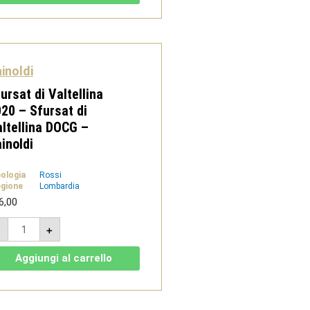
Superiore
DOCG
-
Rainoldi
quantità
inoldi
ursat di Valtellina
20 – Sfursat di
ltellina DOCG –
inoldi
pologia
Rossi
gione
Lombardia
6,00
Sfursat
-
+
di
Valtellina
2020
Aggiungi al carrello
-
Sfursat
di
Valtellina
DOCG