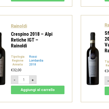
VSQ
Metodo
Classico
-
Rainoldi
quantità
Ra
Rainoldi
Sf
Crespino 2018 – Alpi
20
Retiche IGT –
Va
Rainoldi
Ra
Tipologia
Rossi
Regione
Lombardia
Ti
Annata
2018
Re
€
32,00
€
3
Crespino
-
+
2018
-
Alpi
Aggiungi al carrello
Retiche
IGT
-
Rainoldi
quantità