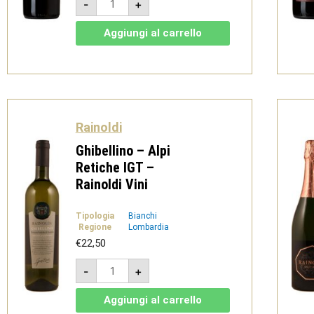
-
+
-
Valtellina
Superiore
Aggiungi al carrello
DOCG
-
Rainoldi
quantità
Rainoldi
Ghibellino – Alpi
Retiche IGT –
Rainoldi Vini
Tipologia
Bianchi
Regione
Lombardia
€
22,50
Ghibellino
-
+
-
Alpi
Retiche
Aggiungi al carrello
IGT