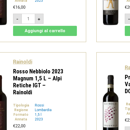
Annata
2023
A
€
16,00
€
2
Rosso
-
+
Nebbiolo
2023
-
Aggiungi al carrello
Alpi
Retiche
IGT
-
Rainoldi
quantità
Rainoldi
Ra
Rosso Nebbiolo 2023
Pr
Magnum 1,5 L – Alpi
Va
Retiche IGT –
DO
Rainoldi
Re
Tipologia
Rossi
Ti
Regione
Lombardia
A
Formato
1,5 l
Annata
2023
€
2
€
22,00