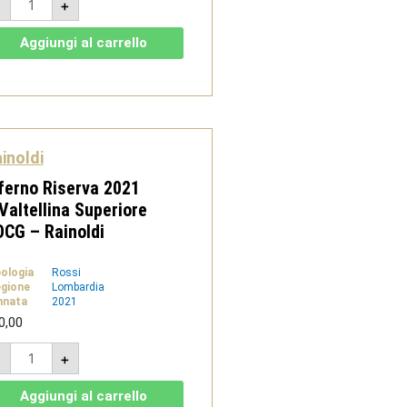
-
+
2022
-
Valtellina
Aggiungi al carrello
Superiore
DOCG
-
Rainoldi
quantità
inoldi
ferno Riserva 2021
Valtellina Superiore
CG – Rainoldi
pologia
Rossi
gione
Lombardia
nnata
2021
0,00
Inferno
-
+
Riserva
2021
-
Aggiungi al carrello
Valtellina