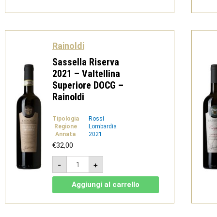
-
Rainoldi
Vini
quantità
Rainoldi
Sassella Riserva
2021 – Valtellina
Superiore DOCG –
Rainoldi
Tipologia
Rossi
Regione
Lombardia
Annata
2021
€
32,00
Sassella
-
+
Riserva
2021
-
Aggiungi al carrello
Valtellina
Superiore
DOCG
-