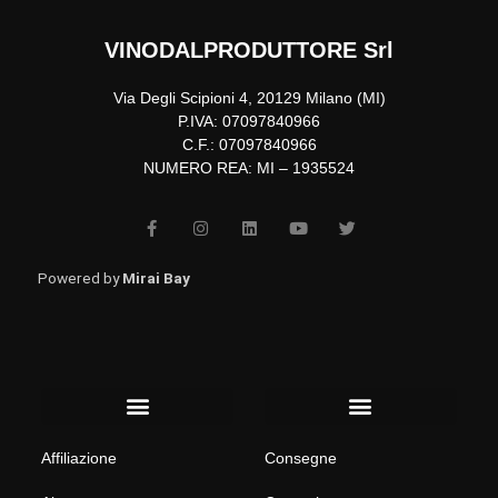
VINODALPRODUTTORE Srl
Via Degli Scipioni 4, 20129 Milano (MI)
P.IVA: 07097840966
C.F.: 07097840966
NUMERO REA: MI – 1935524
F
I
L
Y
T
a
n
i
o
w
c
s
n
u
i
e
t
k
t
t
b
a
e
u
t
Powered by
Mirai Bay
o
g
d
b
e
o
r
i
e
r
k
a
n
-
m
f
Menu
Menu
Affiliazione
Consegne