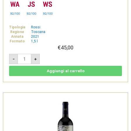
92/100
92/100
92/100
Tipologia
Rossi
Regione
Toscana
Annata
2021
Formato
1,5 l
€
45,00
Tenuta
-
+
Le
Colonne
Rosso
Bolgheri
Aggiungi al carrello
DOC
Bio
2021
Magnum
1,5l
-
Dievole
quantità