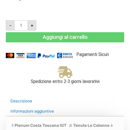
Tenuta
-
+
Le
Colonne
Plenum
Aggiungi al carrello
Rosso
Costa
Toscana
IGT
Bio
Pagamenti Sicuri
2021
-
Dievole
quantità
Spedizione entro 2-3 giorni lavorativi
Descrizione
Informazioni aggiuntive
ll
Plenum Costa Toscana IGT
di
Tenuta Le Colonne
è