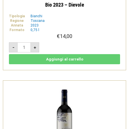
Bio 2023 – Dievole
Tipologia
Bianchi
Regione
Toscana
Annata
2023
Formato
0,75 l
€
14,00
Tenuta
-
+
Le
Colonne
Vermentino
Costa
Aggiungi al carrello
Toscana
IGT
Bio
2023
-
Dievole
quantità