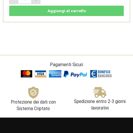
Colonne
Rosso
Bolgheri
Aggiungi al carrello
DOC
Bio
2021
Jeroboam
3l
-
Dievole
quantità
Pagamenti Sicuri
Spedizione entro 2-3 giorni
Protezione dei dati con
lavorativi
Sistema Criptato