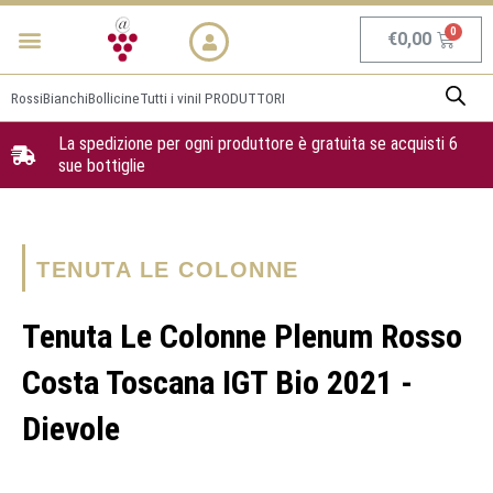
Vai
Menu
NEWS & PROMO
al
Carrel
€
0,00
contenuto
Rossi
Bianchi
Bollicine
Tutti i vini
I PRODUTTORI
La spedizione per ogni produttore è gratuita se acquisti 6
sue bottiglie
TENUTA LE COLONNE
Tenuta Le Colonne Plenum Rosso
Costa Toscana IGT Bio 2021 -
Dievole