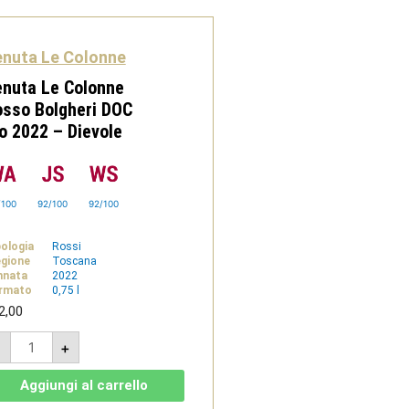
enuta Le Colonne
nuta Le Colonne
sso Bolgheri DOC
o 2022 – Dievole
/100
92/100
92/100
pologia
Rossi
gione
Toscana
nnata
2022
rmato
0,75 l
2,00
Tenuta
-
+
Le
Colonne
Rosso
Aggiungi al carrello
Bolgheri
DOC