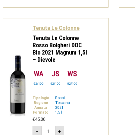
2023
-
Dievole
quantità
Tenuta Le Colonne
Tenuta Le Colonne
Rosso Bolgheri DOC
Bio 2021 Magnum 1,5l
– Dievole
92/100
92/100
92/100
Tipologia
Rossi
Regione
Toscana
Annata
2021
Formato
1,5 l
€
45,00
Tenuta
-
+
Le