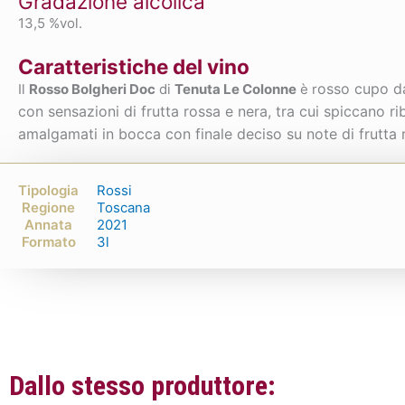
Gradazione alcolica
13,5 %vol.
Caratteristiche del vino
osso cupo dai
Il
Rosso Bolgheri Doc
di
Tenuta Le Colonne
è r
con sensazioni di frutta rossa e nera, tra cui spiccano r
amalgamati in bocca con finale deciso su note di frutta 
Tipologia
Rossi
Regione
Toscana
Annata
2021
Formato
3l
Dallo stesso produttore: