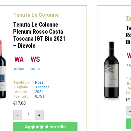
Tenuta Le Colonne
T
Tenuta Le Colonne
Te
Plenum Rosso Costa
Ro
Toscana IGT Bio 2021
Bi
– Dievole
92
90/100
90/100
Ti
Tipologia
Rossi
Re
Regione
Toscana
A
Annata
2021
Fo
Formato
0,75 l
€
2
€
17,00
Tenuta
-
+
Le
Colonne
Plenum
Aggiungi al carrello
Rosso