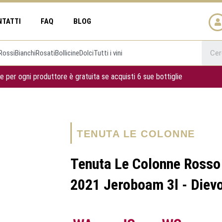
NTATTI
FAQ
BLOG
Rossi
Bianchi
Rosati
Bollicine
Dolci
Tutti i vini
e per ogni produttore è gratuita se acquisti 6 sue bottiglie
TENUTA LE COLONNE
Tenuta Le Colonne Rosso
2021 Jeroboam 3l - Diev