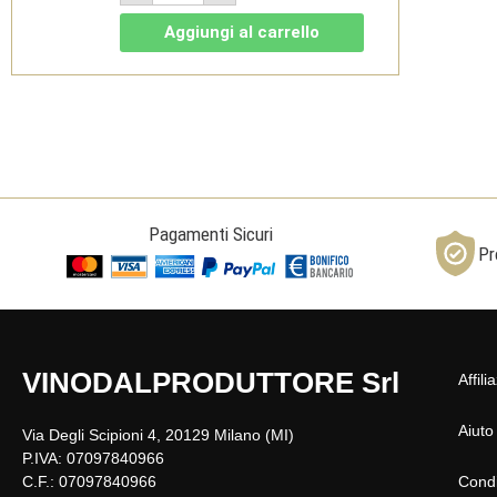
Colonne
Rosso
Aggiungi al carrello
Bolgheri
DOC
Bio
2021
Magnum
1,5l
-
Dievole
quantità
Pagamenti Sicuri
Pr
VINODALPRODUTTORE Srl
Affili
Aiuto
Via Degli Scipioni 4, 20129 Milano (MI)
P.IVA: 07097840966
C.F.: 07097840966
Condi