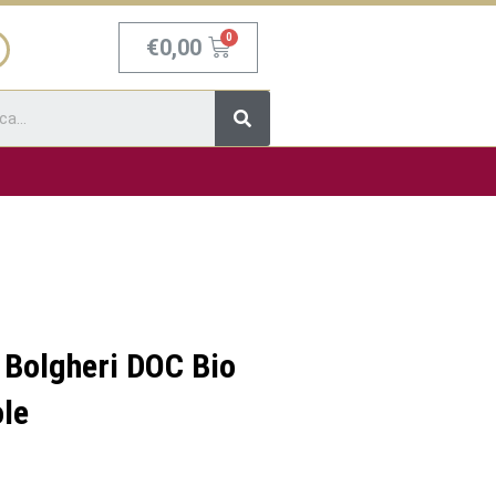
Carrello
€
0,00
Cerca
 Bolgheri DOC Bio
ole