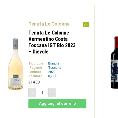
Tenuta Le Colonne
Tenuta Le Colonne
Vermentino Costa
Toscana IGT Bio 2023
– Dievole
Tipologia
Bianchi
Regione
Toscana
Annata
2023
Formato
0,75 l
€
14,00
Tenuta
-
+
Le
Colonne
Vermentino
Aggiungi al carrello
Costa
Toscana
IGT
Bio