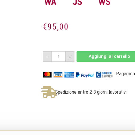
€
95,00
Tenuta
-
+
Aggiungi al carrello
Le
Colonne
Rosso
Bolgheri
Pagamenti
DOC
Bio
2021
Jeroboam
Spedizione entro 2-3 giorni lavorativi
3l
-
Dievole
quantità