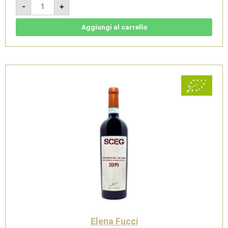
-
+
Rosso
-
Elena
Fucci
Aggiungi al carrello
quantità
Elena Fucci