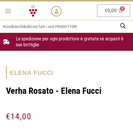
Vai
Menu
NEWS & PROMO
al
Carrel
€
0,00
contenuto
Rossi
Bianchi
Bollicine
Tutti i vini
I PRODUTTORI
La spedizione per ogni produttore è gratuita se acquisti 6
sue bottiglie
ELENA FUCCI
Verha Rosato - Elena Fucci
€
14,00