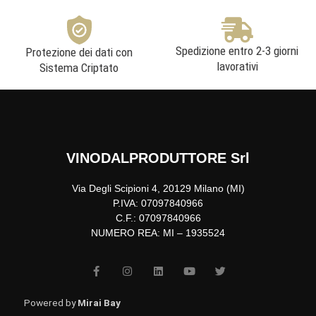
Spedizione entro 2-3 giorni
Protezione dei dati con
lavorativi
Sistema Criptato
VINODALPRODUTTORE Srl
Via Degli Scipioni 4, 20129 Milano (MI)
P.IVA: 07097840966
C.F.: 07097840966
NUMERO REA: MI – 1935524
F
I
L
Y
T
a
n
i
o
w
c
s
n
u
i
e
t
k
t
t
b
a
e
u
t
Powered by
Mirai Bay
o
g
d
b
e