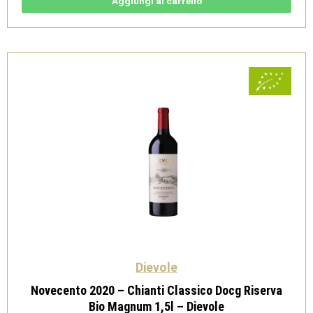
Aggiungi al carrello
Docg
Riserva
Bio
Magnum
1,5l
-
Dievole
quantità
Dievole
Novecento 2020 – Chianti Classico Docg Riserva
Bio Magnum 1,5l – Dievole