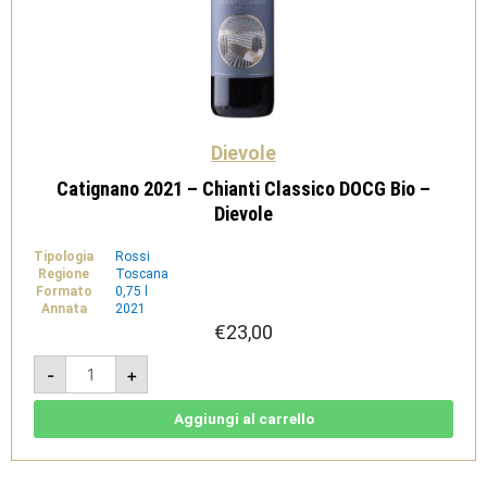
Dievole
Catignano 2021 – Chianti Classico DOCG Bio –
Dievole
Tipologia
Rossi
Regione
Toscana
Formato
0,75 l
Annata
2021
€
23,00
Catignano
-
+
2021
-
Chianti
Classico
Aggiungi al carrello
DOCG
Bio
-
Dievole