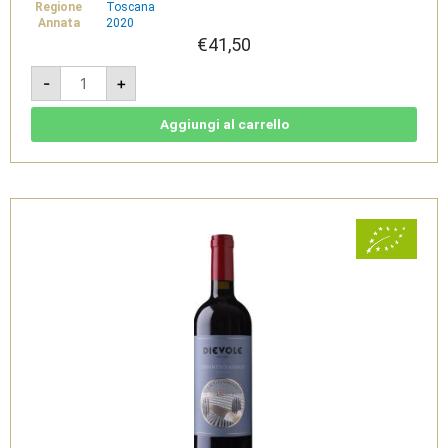
Regione
Toscana
Annata
2020
€
41,50
Vigna
-
+
Sessina
2020
-
Chianti
Aggiungi al carrello
Classico
Gran
Selezione
DOCG
-
Dievole
quantità