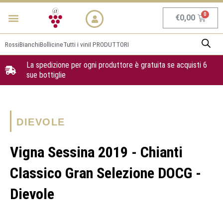
Vai
Menu
NEWS & PROMO
al
Carrel
€
0,00
contenuto
Rossi
Bianchi
Bollicine
Tutti i vini
I PRODUTTORI
La spedizione per ogni produttore è gratuita se acquisti 6
sue bottiglie
DIEVOLE
Vigna Sessina 2019 - Chianti
Classico Gran Selezione DOCG -
Dievole