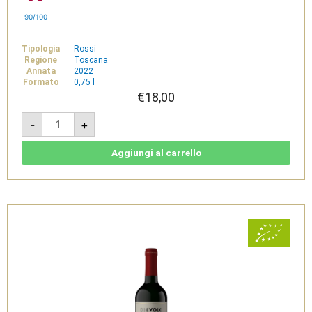
90/100
Tipologia
Rossi
Regione
Toscana
Annata
2022
Formato
0,75 l
€
18,00
Chianti
-
+
Classico
Docg
2022
Bio
Aggiungi al carrello
-
Dievole
quantità