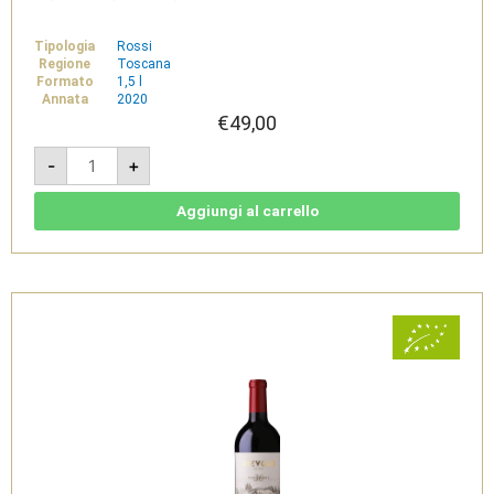
Tipologia
Rossi
Regione
Toscana
Formato
1,5 l
Annata
2020
€
49,00
Casanova
-
+
2020
-
Chianti
Classico
Aggiungi al carrello
DOCG
Bio
Magnum
1,5l
-
Dievole
quantità