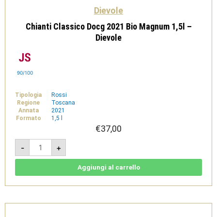
Dievole
Chianti Classico Docg 2021 Bio Magnum 1,5l –
Dievole
90/100
Tipologia
Rossi
Regione
Toscana
Annata
2021
Formato
1,5 l
€
37,00
Chianti
-
+
Classico
Docg
2021
Bio
Aggiungi al carrello
Magnum
1,5l
-
Dievole
quantità