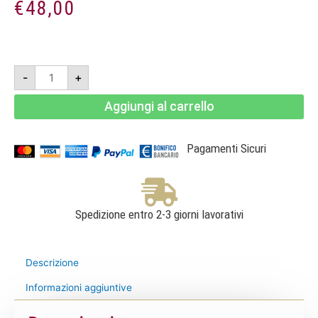
€
48,00
Vigna
-
+
Sessina
2019
-
Aggiungi al carrello
Chianti
Classico
Gran
Selezione
DOCG
Pagamenti Sicuri
-
Dievole
quantità
Spedizione entro 2-3 giorni lavorativi
Descrizione
Informazioni aggiuntive