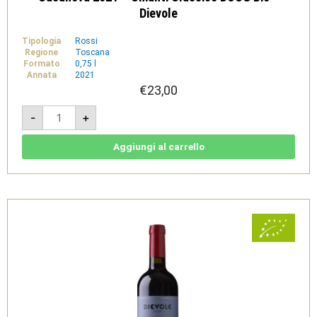
Dievole
Tipologia
Rossi
Regione
Toscana
Formato
0,75 l
Annata
2021
€
23,00
Casanova
-
+
2021
-
Chianti
Classico
Aggiungi al carrello
DOCG
Bio
-
Dievole
quantità