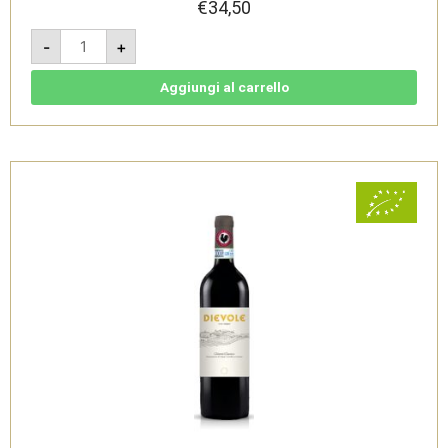
€
34,50
Vino
-
+
Santo
Chianti
Classico
DOC
Aggiungi al carrello
2018
-
Dievole
quantità