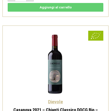
-
Chianti
Classico
Aggiungi al carrello
DOCG
Bio
-
Dievole
quantità
Dievole
Casanova 2021 – Chianti Classico DOCG Bio –