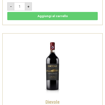
Chianti
-
+
Classico
Docg
2021
Bio
Aggiungi al carrello
Jeroboam
3l
-
Dievole
quantità
Dievole