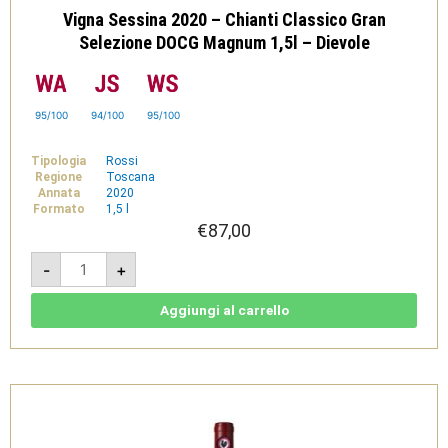
Vigna Sessina 2020 – Chianti Classico Gran
Selezione DOCG Magnum 1,5l – Dievole
95/100
94/100
95/100
Tipologia
Rossi
Regione
Toscana
Annata
2020
Formato
1,5 l
€
87,00
Vigna
-
+
Sessina
2020
-
Chianti
Aggiungi al carrello
Classico
Gran
Selezione
DOCG
Magnum
1,5l
-
Dievole
quantità