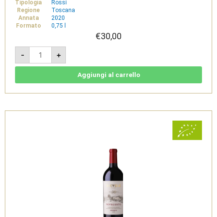
Tipologia
Rossi
Regione
Toscana
Annata
2020
Formato
0,75 l
€
30,00
Novecento
-
+
2020
-
Chianti
Classico
Aggiungi al carrello
Docg
Riserva
Bio
-
Dievole
quantità