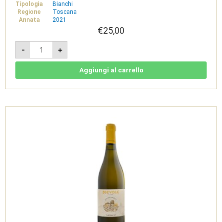
Tipologia
Bianchi
Regione
Toscana
Annata
2021
€
25,00
Campinovi
-
+
2021
-
Bianco
IGT
Aggiungi al carrello
Toscana
-
Dievole
quantità