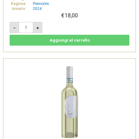
Regione
Piemonte
Annata
2024
€
18,00
Colline
-
+
Novaresi
Bianco
DOC
-
Aggiungi al carrello
La
Piemontina
quantità