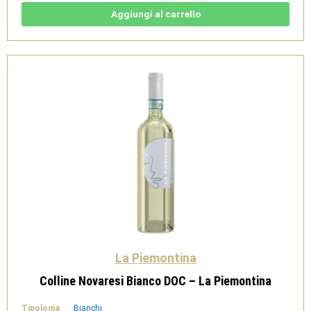
-
IGT
Aggiungi al carrello
Toscana
Bianco
-
Podere
Le
Ripi
quantità
La Piemontina
Colline Novaresi Bianco DOC – La Piemontina
Tipologia
Bianchi