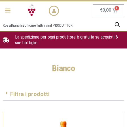
Vai
Menu
NEWS & PROMO
al
Carrel
€
0,00
contenuto
Rossi
Bianchi
Bollicine
Tutti i vini
I PRODUTTORI
La spedizione per ogni produttore è gratuita se acquisti 6
sue bottiglie
Bianco
Filtra i prodotti