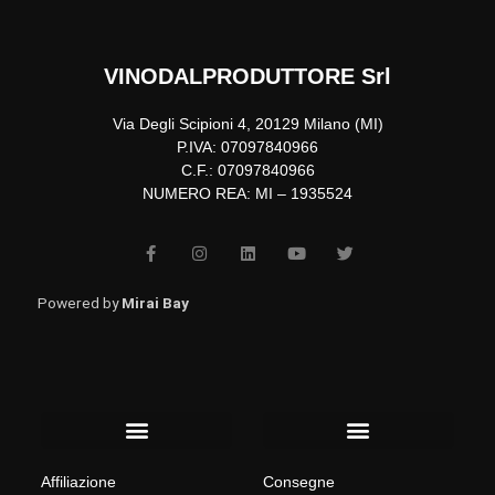
VINODALPRODUTTORE Srl
Via Degli Scipioni 4, 20129 Milano (MI)
P.IVA: 07097840966
C.F.: 07097840966
NUMERO REA: MI – 1935524
F
I
L
Y
T
a
n
i
o
w
c
s
n
u
i
e
t
k
t
t
b
a
e
u
t
Powered by
Mirai Bay
o
g
d
b
e
o
r
i
e
r
k
a
n
-
m
f
Menu
Menu
Affiliazione
Consegne