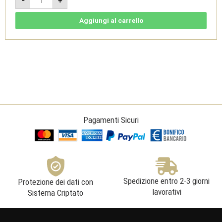
-
+
Colline
Novaresi
Bianco
DOC
Aggiungi al carrello
2023
-
Villa
Guelpa
quantità
Pagamenti Sicuri
Spedizione entro 2-3 giorni
Protezione dei dati con
lavorativi
Sistema Criptato