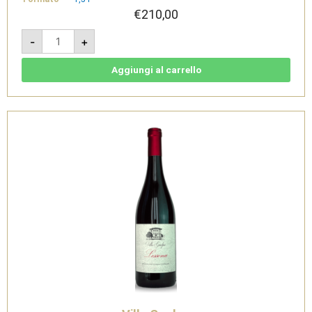
€
210,00
Lessona
-
+
DOC
2018
Magnum
1,5L-
Aggiungi al carrello
Villa
Guelpa
quantità