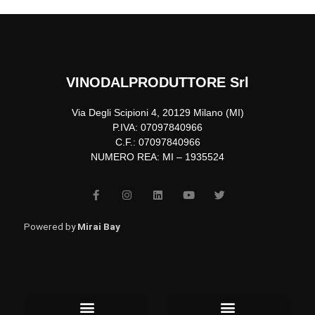
VINODALPRODUTTORE Srl
Via Degli Scipioni 4, 20129 Milano (MI)
P.IVA: 07097840966
C.F.: 07097840966
NUMERO REA: MI – 1935524
F
I
L
Y
T
a
n
i
o
w
c
s
n
u
i
e
t
k
t
t
b
a
e
u
t
Powered by
Mirai Bay
o
g
d
b
e
o
r
i
e
r
k
a
n
-
m
f
Menu
Menu