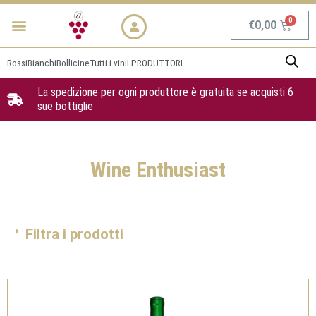
Vai
Menu
NEWS & PROMO
al
Carrel
€
0,00
contenuto
Rossi
Bianchi
Bollicine
Tutti i vini
I PRODUTTORI
La spedizione per ogni produttore è gratuita se acquisti 6
sue bottiglie
Wine Enthusiast
Filtra i prodotti
Pagina
Pagina
Pagina