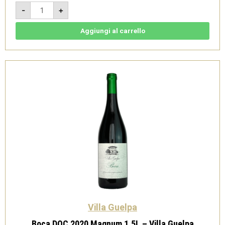
Boca
-
+
DOC
2020
-
Villa
Aggiungi al carrello
Guelpa
quantità
Villa Guelpa
Boca DOC 2020 Magnum 1,5L – Villa Guelpa