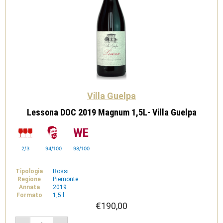
Villa Guelpa
Lessona DOC 2019 Magnum 1,5L- Villa Guelpa
2/3
94/100
98/100
Tipologia
Rossi
Regione
Piemonte
Annata
2019
Formato
1,5 l
€
190,00
Lessona