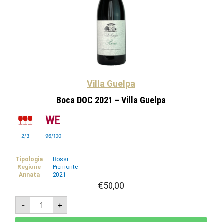
Villa Guelpa
Boca DOC 2021 – Villa Guelpa
2/3
96/100
Tipologia
Rossi
Regione
Piemonte
Annata
2021
€
50,00
Boca
-
+
DOC
2021
-