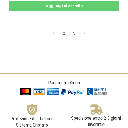
Nebbiolo
DOC
Aggiungi al carrello
2022
-
Villa
Guelpa
quantità
«
1
2
3
»
Pagamenti Sicuri
Spedizione entro 2-3 giorni
Protezione dei dati con
lavorativi
Sistema Criptato