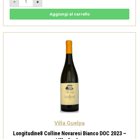
-
+
DOC
2019
Magnum
1,5L-
Aggiungi al carrello
Villa
Guelpa
quantità
Villa Guelpa
Longitudine8 Colline Novaresi Bianco DOC 2023 –