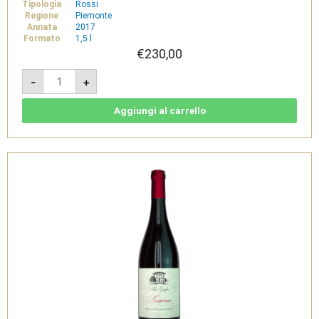
Tipologia
Rossi
Regione
Piemonte
Annata
2017
Formato
1,5 l
€
230,00
Lessona
-
+
DOC
2017
Magnum
1,5L
Aggiungi al carrello
-
Villa
Guelpa
quantità