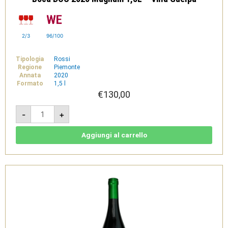
2/3
96/100
Tipologia
Rossi
Regione
Piemonte
Annata
2020
Formato
1,5 l
€
130,00
Boca
-
+
DOC
2020
Magnum
1,5L
Aggiungi al carrello
-
Villa
Guelpa
quantità