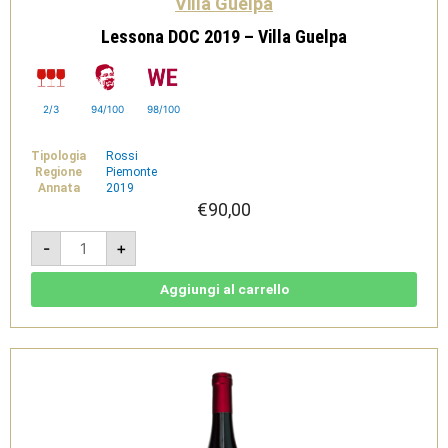
Villa Guelpa
Lessona DOC 2019 – Villa Guelpa
2/3
94/100
98/100
Tipologia
Rossi
Regione
Piemonte
Annata
2019
€
90,00
Lessona
-
+
DOC
2019
-
Villa
Aggiungi al carrello
Guelpa
quantità