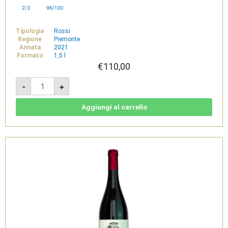
2/3
96/100
Tipologia
Rossi
Regione
Piemonte
Annata
2021
Formato
1,5 l
€
110,00
Boca
-
+
DOC
2021
Magnum
1,5L
Aggiungi al carrello
-
Villa
Guelpa
quantità