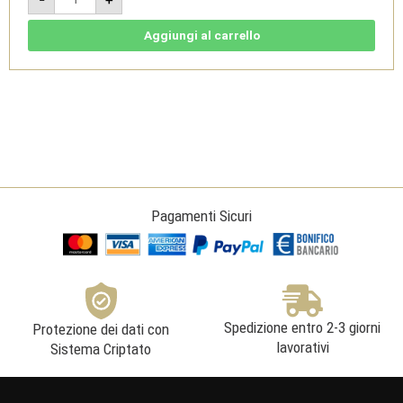
Noirs
"N"
2022
Aggiungi al carrello
-
Spumante
Metodo
Classico
Bio
-
Deltetto
quantità
Pagamenti Sicuri
Spedizione entro 2-3 giorni
Protezione dei dati con
lavorativi
Sistema Criptato