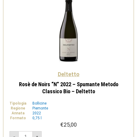
Deltetto
quantità
Deltetto
Rosè de Noirs “N” 2022 – Spumante Metodo
Classico Bio – Deltetto
Tipologia
Bollicine
Regione
Piemonte
Annata
2022
Formato
0,75 l
€
25,00
Rosè
-
+
de