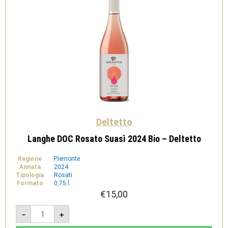
Deltetto
Langhe DOC Rosato Suasì 2024 Bio – Deltetto
Regione
Piemonte
Annata
2024
Tipologia
Rosati
Formato
0,75 l
€
15,00
Langhe
-
+
DOC
Rosato
Suasì