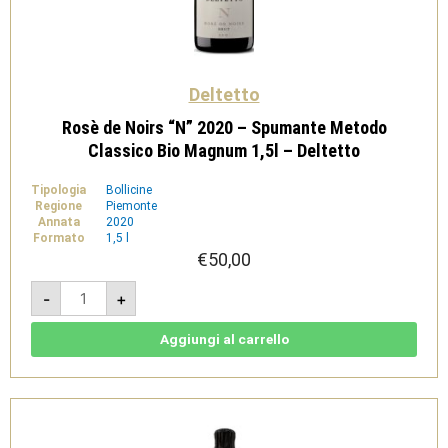
Deltetto
Rosè de Noirs “N” 2020 – Spumante Metodo
Classico Bio Magnum 1,5l – Deltetto
Tipologia
Bollicine
Regione
Piemonte
Annata
2020
Formato
1,5 l
€
50,00
Rosè
-
+
de
Noirs
"N"
2020
Aggiungi al carrello
-
Spumante
Metodo
Classico
Bio
Magnum
1,5l
-