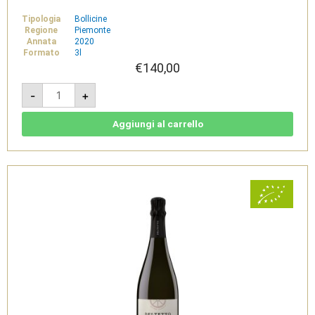
Tipologia
Bollicine
Regione
Piemonte
Annata
2020
Formato
3l
€
140,00
Rosè
-
+
de
Noirs
"N"
2020
Aggiungi al carrello
-
Spumante
Metodo
Classico
Bio
Jeroboam
3l
-
Deltetto
quantità