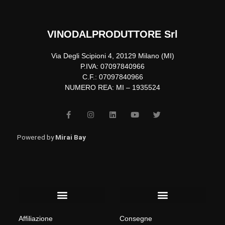
VINODALPRODUTTORE Srl
Via Degli Scipioni 4, 20129 Milano (MI)
P.IVA: 07097840966
C.F.: 07097840966
NUMERO REA: MI – 1935524
F
I
L
Y
T
a
n
i
o
w
c
s
n
u
i
e
t
k
t
t
b
a
e
u
t
Powered by
Mirai Bay
o
g
d
b
e
o
r
i
e
r
k
a
n
-
m
f
Menu
Menu
Affiliazione
Consegne