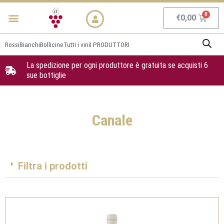
Vai
Menu
NEWS & PROMO
al
Carrel
€
0,00
contenuto
Rossi
Bianchi
Bollicine
Tutti i vini
I PRODUTTORI
La spedizione per ogni produttore è gratuita se acquisti 6
sue bottiglie
Canale
Filtra i prodotti