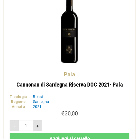
Pala
Cannonau di Sardegna Riserva DOC 2021- Pala
Tipologia
Rossi
Regione
Sardegna
Annata
2021
€
30,00
Cannonau
-
+
di
Sardegna
Riserva
DOC
Aggiungi al carrello