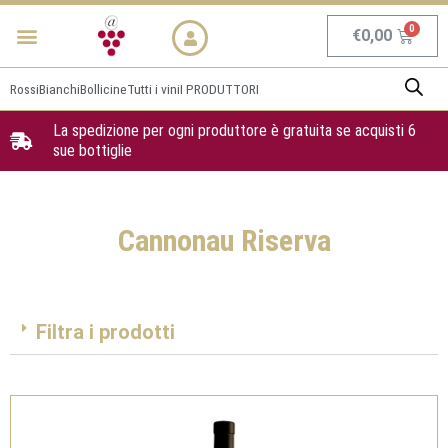
Vai
Menu
NEWS & PROMO
al
Carrel
€
0,00
contenuto
Rossi
Bianchi
Bollicine
Tutti i vini
I PRODUTTORI
La spedizione per ogni produttore è gratuita se acquisti 6
sue bottiglie
Cannonau Riserva
Filtra i prodotti