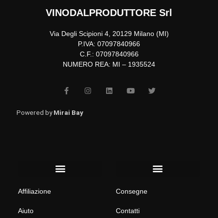
VINODALPRODUTTORE Srl
Via Degli Scipioni 4, 20129 Milano (MI)
P.IVA: 07097840966
C.F.: 07097840966
NUMERO REA: MI – 1935524
F
I
L
Y
T
a
n
i
o
w
c
s
n
u
i
e
t
k
t
t
b
a
e
u
t
Powered by
Mirai Bay
o
g
d
b
e
o
r
i
e
r
k
a
n
-
m
f
Menu
Menu
Affiliazione
Consegne
Aiuto
Contatti