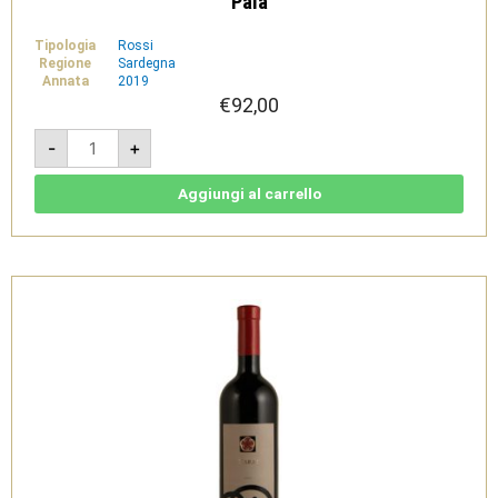
Pala
Tipologia
Rossi
Regione
Sardegna
Annata
2019
€
92,00
S'Arai
-
+
2019
Magnum
1,5L
-
Aggiungi al carrello
Isola
dei
Nuraghi
IGT
-
Pala
quantità