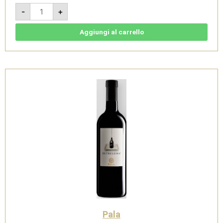
Silenzi
-
+
Rosso
2020
-
IGT
Aggiungi al carrello
Nuraghi
Rosso
-
Pala
quantità
Pala