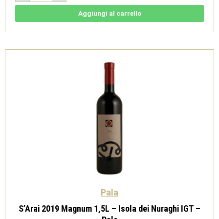
-
Isola
Aggiungi al carrello
dei
Nuraghi
IGT
-
Pala
quantità
Pala
S’Arai 2019 Magnum 1,5L – Isola dei Nuraghi IGT –