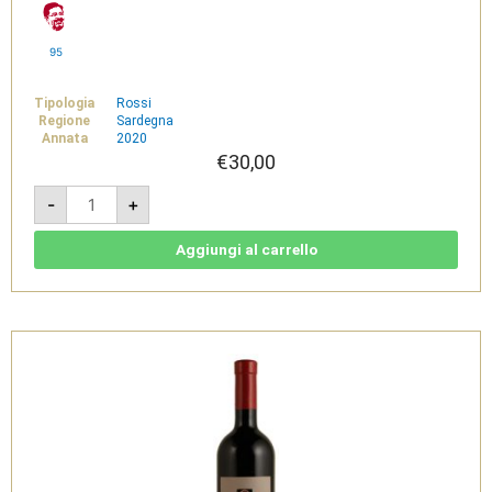
95
Tipologia
Rossi
Regione
Sardegna
Annata
2020
€
30,00
Essentija
-
+
2020
-
Isola
dei
Aggiungi al carrello
Nuraghi
IGT
-
Pala
quantità