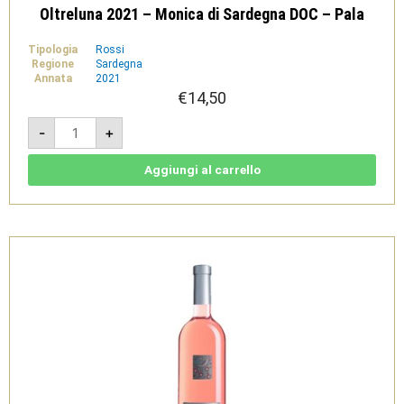
Oltreluna 2021 – Monica di Sardegna DOC – Pala
Tipologia
Rossi
Regione
Sardegna
Annata
2021
€
14,50
Oltreluna
-
+
2021
-
Monica
di
Aggiungi al carrello
Sardegna
DOC
-
Pala
quantità