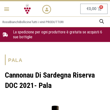
Vai
Menu
NEWS & PROMO
al
Carrel
€
0,00
contenuto
Rossi
Bianchi
Bollicine
Tutti i vini
I PRODUTTORI
La spedizione per ogni produttore è gratuita se acquisti 6
sue bottiglie
PALA
Cannonau Di Sardegna Riserva
DOC 2021- Pala