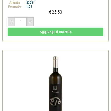
Annata
2022
Formato
1,5 l
€
25,50
Centosere
-
+
2022
Magnum
1,5l
-
Aggiungi al carrello
Cannonau
di
Sardegna
DOC
-
Pala
quantità