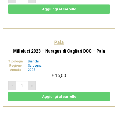
-
Vermentino
di
Aggiungi al carrello
Sardegna
DOC
-
Pala
quantità
Pala
Milleluci 2023 – Nuragus di Cagliari DOC – Pala
Tipologia
Bianchi
Regione
Sardegna
Annata
2023
€
15,00
Milleluci
-
+
2023
-
Nuragus
di
Aggiungi al carrello
Cagliari
DOC
-
Pala
quantità