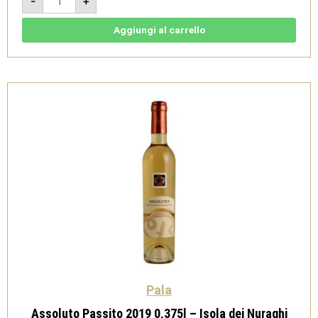
-
+
2020
-
Isola
dei
Aggiungi al carrello
Nuraghi
IGT
-
Pala
quantità
Pala
Assoluto Passito 2019 0,375l – Isola dei Nuraghi