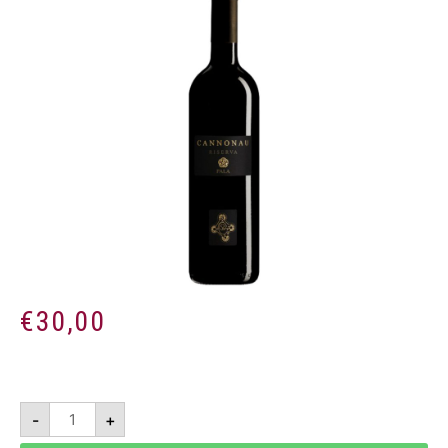
€
30,00
Cannonau
-
+
di
Sardegna
Riserva