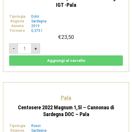
IGT -Pala
Tipologia
Dolci
Regione
Sardegna
Annata
2019
Formato
0,375 l
€
23,50
Assoluto
-
+
Passito
2019
0,375l
-
Aggiungi al carrello
Isola
dei
Nuraghi
IGT
-
Pala
quantità
Pala
Centosere 2022 Magnum 1,5l – Cannonau di
Sardegna DOC – Pala
Tipologia
Rossi
Regione
Sardegna