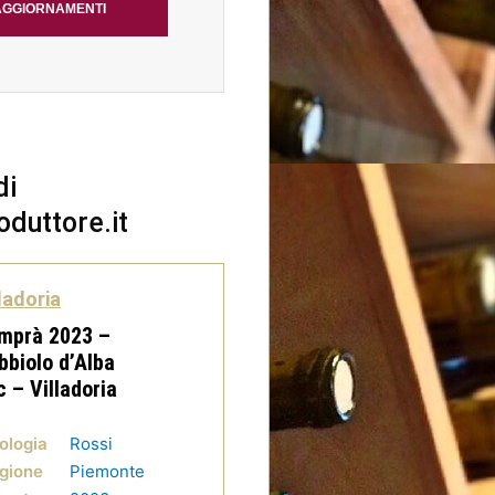
AGGIORNAMENTI
di
oduttore.it
ladoria
mprà 2023 –
bbiolo d’Alba
c – Villadoria
ologia
Rossi
gione
Piemonte