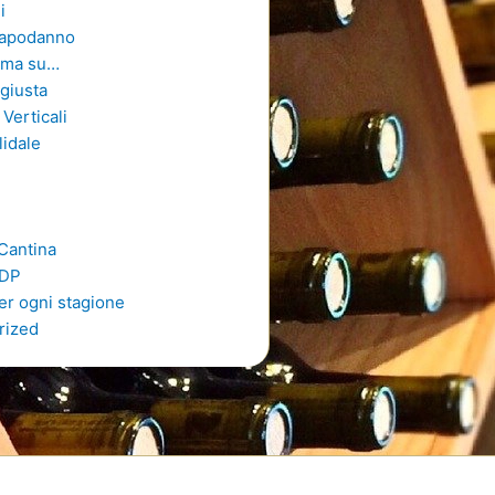
i
 Capodanno
rima su…
 giusta
Verticali
lidale
 Cantina
VDP
er ogni stagione
rized