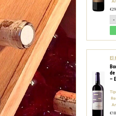
A
€
29
-
El
Bo
de
– 
Tip
Re
A
€
18