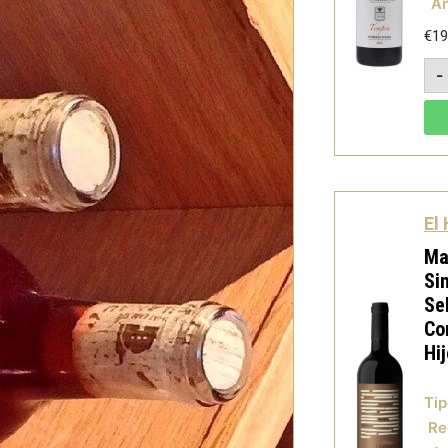
A
€
19
-
El
Ma
Si
Se
Co
Hi
Tip
Re