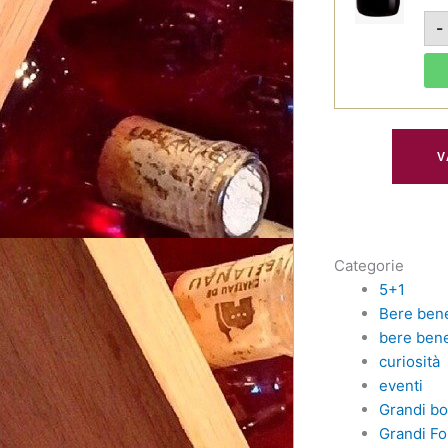
-
V
Categorie
5+1
Bere ben
bere bene
curiosità
eventi
Grandi bo
Grandi Fo