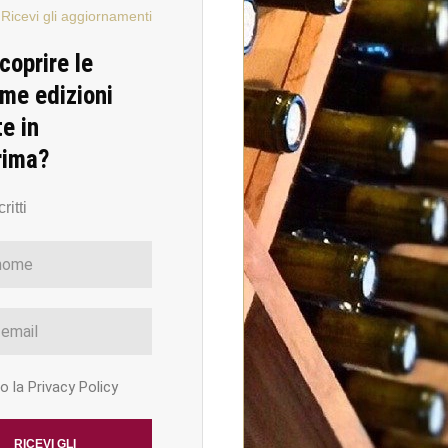
Ricevi gli aggiornamenti
coprire le
me edizioni
te in
rima?
ritti
 la Privacy Policy
RICEVI GLI