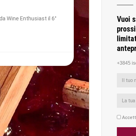
Vuoi s
 da Wine Enthusiast il 6°
prossi
limita
antep
+3845 isc
Accetto