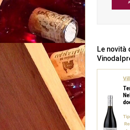
Le novità 
Vinodalpr
Vil
Te
Ne
do
Tip
Re