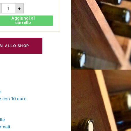
Bonarda
+
Seleccion
de
Medrano
Aggiungi al
2021
carrello
-
El
Hijo
Prodigo
quantità
AI ALLO SHOP
e
 con 10 euro
lle
rmati