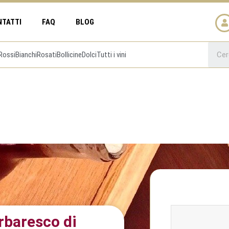
NTATTI
FAQ
BLOG
Rossi
Bianchi
Rosati
Bollicine
Dolci
Tutti i vini
arbaresco di