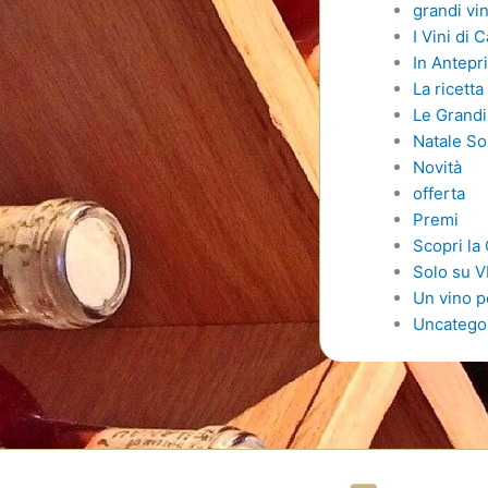
grandi vin
I Vini di
In Antep
La ricetta
Le Grandi 
Natale So
Novità
offerta
Premi
Scopri la
Solo su 
Un vino p
Uncatego