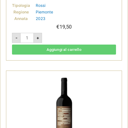
Tipologia
Rossi
Regione
Piemonte
Annata
2023
€
19,50
Temprà
-
+
2023
-
Nebbiolo
d'Alba
Aggiungi al carrello
doc
-
Villadoria
quantità