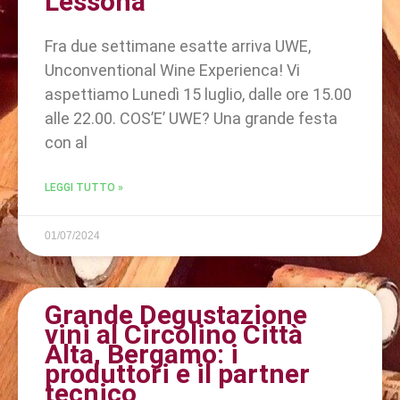
Lessona
Fra due settimane esatte arriva UWE,
Unconventional Wine Experienca! Vi
aspettiamo Lunedì 15 luglio, dalle ore 15.00
alle 22.00. COS’E’ UWE? Una grande festa
con al
LEGGI TUTTO »
01/07/2024
Grande Degustazione
vini al Circolino Città
Alta, Bergamo: i
produttori e il partner
tecnico