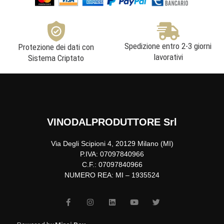
Spedizione entro 2-3 giorni
Protezione dei dati con
lavorativi
Sistema Criptato
VINODALPRODUTTORE Srl
Via Degli Scipioni 4, 20129 Milano (MI)
P.IVA: 07097840966
C.F.: 07097840966
NUMERO REA: MI – 1935524
F
I
L
Y
T
a
n
i
o
w
c
s
n
u
i
e
t
k
t
t
b
a
e
u
t