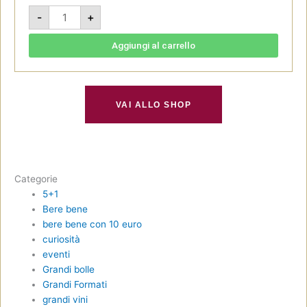
Bonarda
-
+
Seleccion
de
Medrano
2021
Aggiungi al carrello
-
El
Hijo
Prodigo
quantità
VAI ALLO SHOP
Categorie
5+1
Bere bene
bere bene con 10 euro
curiosità
eventi
Grandi bolle
Grandi Formati
grandi vini