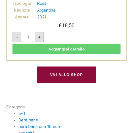
Tipologia
Rossi
Regione
Argentina
Annata
2021
€
18,50
Bonarda
-
+
Seleccion
de
Medrano
2021
Aggiungi al carrello
-
El
Hijo
Prodigo
quantità
VAI ALLO SHOP
Categorie
5+1
Bere bene
bere bene con 10 euro
curiosità