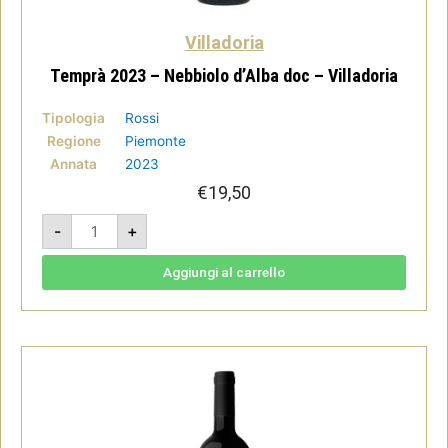
Villadoria
Temprà 2023 – Nebbiolo d’Alba doc – Villadoria
Tipologia
Rossi
Regione
Piemonte
Annata
2023
€
19,50
Temprà
-
+
2023
-
Nebbiolo
d'Alba
Aggiungi al carrello
doc
-
Villadoria
quantità