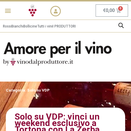
Vai
Menu
NEWS & PROMO
al
Carrel
€
0,00
contenuto
Rossi
Bianchi
Bollicine
Tutti i vini
I PRODUTTORI
Categoria: Solo su VDP
Solo su VDP: vinci un
weekend esclusivo a
Tortona con La Zerba