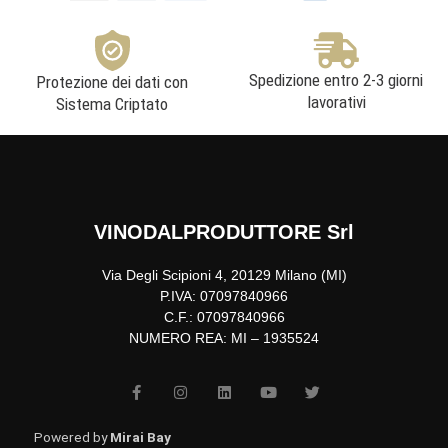
Spedizione entro 2-3 giorni
Protezione dei dati con
lavorativi
Sistema Criptato
VINODALPRODUTTORE Srl
Via Degli Scipioni 4, 20129 Milano (MI)
P.IVA: 07097840966
C.F.: 07097840966
NUMERO REA: MI – 1935524
F
I
L
Y
T
a
n
i
o
w
c
s
n
u
i
e
t
k
t
t
b
a
e
u
t
Powered by
Mirai Bay