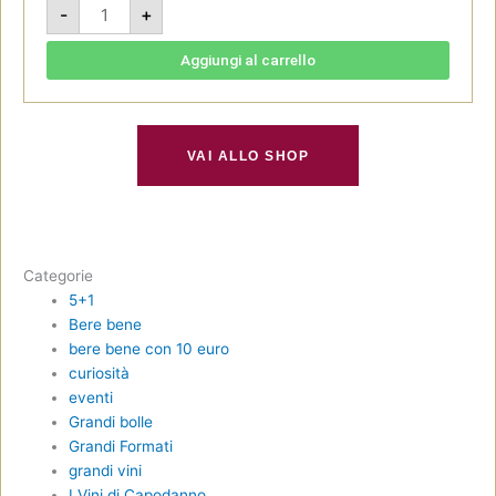
Bonarda
-
+
Seleccion
de
Medrano
2021
Aggiungi al carrello
-
El
Hijo
Prodigo
quantità
VAI ALLO SHOP
Categorie
5+1
Bere bene
bere bene con 10 euro
curiosità
eventi
Grandi bolle
Grandi Formati
grandi vini
I Vini di Capodanno