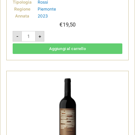
Tipologia
Rossi
Regione
Piemonte
Annata
2023
€
19,50
Temprà
-
+
2023
-
Nebbiolo
d'Alba
Aggiungi al carrello
doc
-
Villadoria
quantità