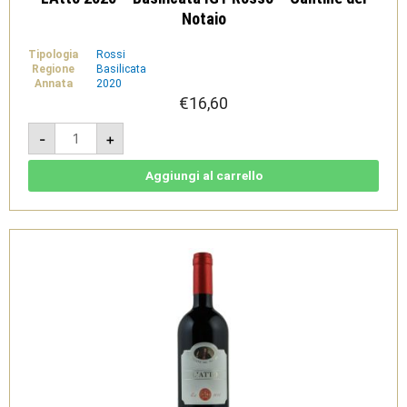
Notaio
Tipologia
Rossi
Regione
Basilicata
Annata
2020
€
16,60
L'Atto
-
+
2020
-
Basilicata
IGT
Aggiungi al carrello
Rosso
-
Cantine
del
Notaio
quantità