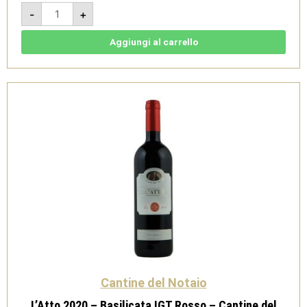
Il
-
+
Mandorlo
2020
-
Gavi
Aggiungi al carrello
DOCG
bio
1,5L
-
Tenuta
San
Pietro
quantità
Cantine del Notaio
L’Atto 2020 – Basilicata IGT Rosso – Cantine del