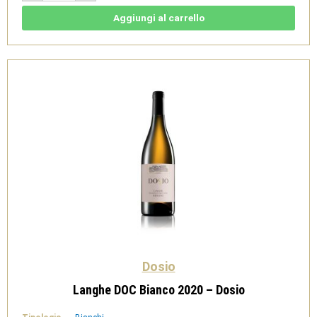
-
Marche
Aggiungi al carrello
IGP
Bianco
-
Tenuta
di
Tavignano
quantità
Dosio
Langhe DOC Bianco 2020 – Dosio