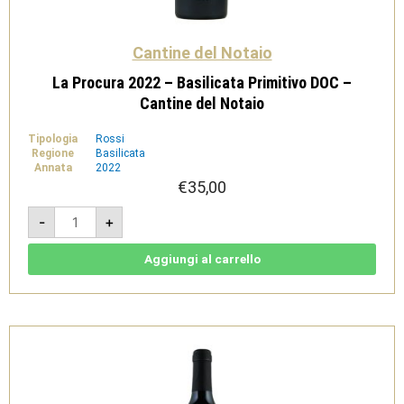
Cantine del Notaio
La Procura 2022 – Basilicata Primitivo DOC –
Cantine del Notaio
Tipologia
Rossi
Regione
Basilicata
Annata
2022
€
35,00
La
-
+
Procura
2022
-
Basilicata
Aggiungi al carrello
Primitivo
DOC
-
Cantine
del
Notaio
quantità