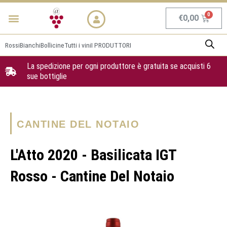
Vai
Menu
NEWS & PROMO
al
Carrel
€
0,00
contenuto
Rossi
Bianchi
Bollicine
Tutti i vini
I PRODUTTORI
La spedizione per ogni produttore è gratuita se acquisti 6
sue bottiglie
CANTINE DEL NOTAIO
L'Atto 2020 - Basilicata IGT
Rosso - Cantine Del Notaio