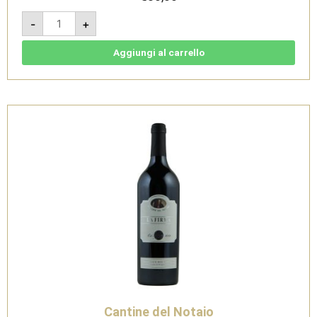
La
-
+
Firma
2010
Magnum
1,5
Aggiungi al carrello
L
-
Aglianico
del
Vulture
DOC
Rosso
-
Cantine
del
Notaio
quantità
Cantine del Notaio