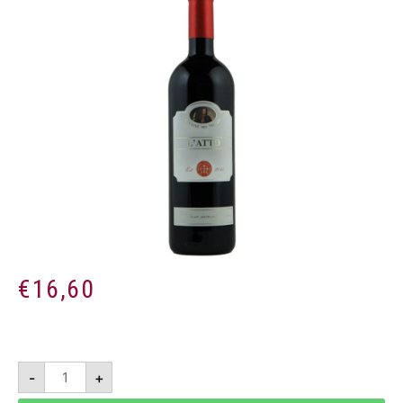
€
16,60
L'Atto
-
+
2020
-
Basilicata