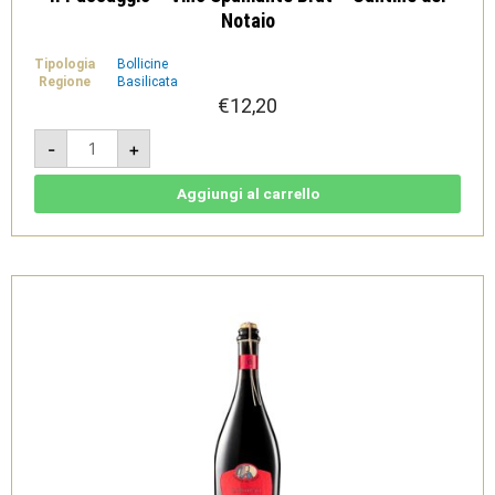
Notaio
Tipologia
Bollicine
Regione
Basilicata
€
12,20
Il
-
+
Passaggio
-
Vino
Spumante
Aggiungi al carrello
Brut
-
Cantine
del
Notaio
quantità