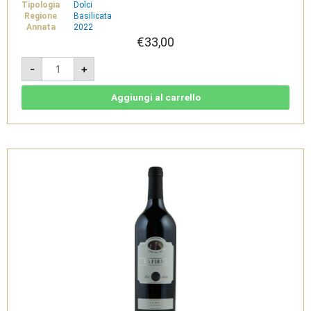
Tipologia
Dolci
Regione
Basilicata
Annata
2022
€
33,00
L'Autentica
-
+
0,5l
-
Basilicata
IGT
Aggiungi al carrello
Bianco
Dolce
-
Cantine
del
Notaio
quantità