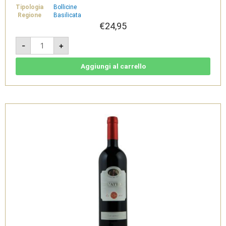
Tipologia
Bollicine
Regione
Basilicata
€
24,95
Il
-
+
Passaggio
-
Vino
Spumante
Aggiungi al carrello
Brut
1,5L
-
Cantine
del
Notaio
quantità