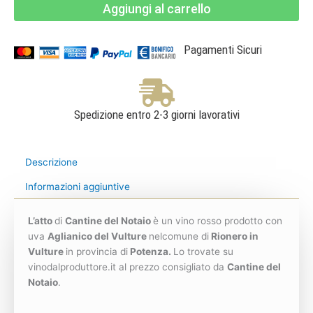
Aggiungi al carrello
IGT
Rosso
-
Cantine
del
Pagamenti Sicuri
Notaio
quantità
Spedizione entro 2-3 giorni lavorativi
Descrizione
Informazioni aggiuntive
L’atto
di
Cantine del Notaio
è un vino rosso prodotto con
uva
Aglianico del Vulture
nelcomune di
Rionero in
Vulture
in provincia di
Potenza.
Lo trovate su
vinodalproduttore.it al prezzo consigliato da
Cantine del
Notaio
.