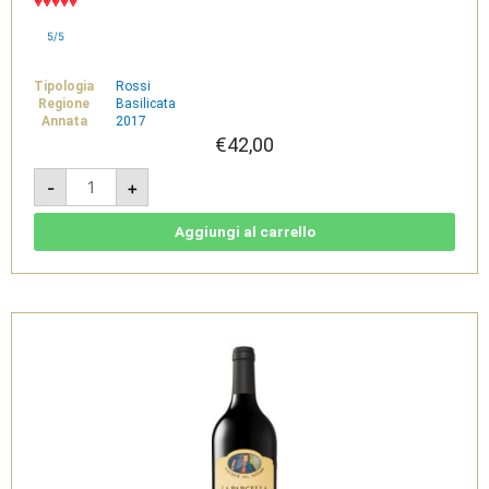
5/5
Tipologia
Rossi
Regione
Basilicata
Annata
2017
€
42,00
Il
-
+
Sigillo
2017
-
Aglianico
Aggiungi al carrello
del
Vulture
DOC
Rosso
-
Cantine
del
Notaio
quantità