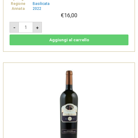
Regione
Basilicata
Annata
2022
€
16,00
La
-
+
Raccolta
2022
-
Basilicata
Aggiungi al carrello
IGT
Bianco
-
Cantine
del
Notaio
quantità