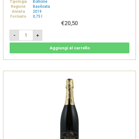
Tipologia
Bollicine
Regione
Basilicata
Annata
2019
Formato
0,75 l
€
20,50
La
-
+
Nota
2019
-
Spumante
Aggiungi al carrello
Rosso
DOC
Metodo
Classico
-
Cantine
del
Notaio
quantità