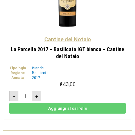
Cantine del Notaio
La Parcella 2017 – Basilicata IGT bianco – Cantine
del Notaio
Tipologia
Bianchi
Regione
Basilicata
Annata
2017
€
43,00
La
-
+
Parcella
2017
-
Basilicata
Aggiungi al carrello
IGT
bianco
-
Cantine
del
Notaio