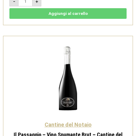
-
+
Protesto
2016
-
Vino
Aggiungi al carrello
Frizzante
-
Cantine
del
Notaio
quantità
Cantine del Notaio
Il Passaggio – Vino Spumante Brut – Cantine del