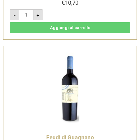
€
10,70
Diecianni
-
+
Malvasia
Nera
2019
-
Aggiungi al carrello
Salento
IGT
-
Feudi
di
Guagnano
quantità
Feudi di Guagnano