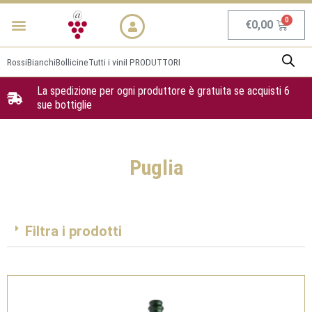
Vai
Menu
NEWS & PROMO
al
Carrel
€
0,00
contenuto
Rossi
Bianchi
Bollicine
Tutti i vini
I PRODUTTORI
La spedizione per ogni produttore è gratuita se acquisti 6
sue bottiglie
Puglia
Filtra i prodotti
Pagina
Pagina
Pagina