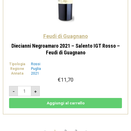
Feudi di Guagnano
Diecianni Negroamaro 2021 – Salento IGT Rosso –
Feudi di Guagnano
Tipologia
Rossi
Regione
Puglia
Annata
2021
€
11,70
Diecianni
-
+
Negroamaro
2021
-
Salento
Aggiungi al carrello
IGT
Rosso
-
Feudi
di
Guagnano
quantità