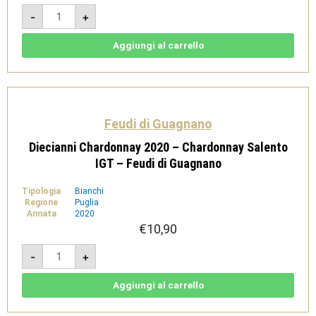
Diecianni
-
+
Chardonnay
-
Chardonnay
Salento
Aggiungi al carrello
IGT
-
Feudi
di
Guagnano
quantità
Feudi di Guagnano
Diecianni Chardonnay 2020 – Chardonnay Salento
IGT – Feudi di Guagnano
Tipologia
Bianchi
Regione
Puglia
Annata
2020
€
10,90
Diecianni
-
+
Chardonnay
2020
-
Chardonnay
Aggiungi al carrello
Salento
IGT
-