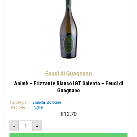
Feudi di Guagnano
Animè – Frizzante Bianco IGT Salento – Feudi di
Guagnano
Tipologia
Bianchi
,
Bollicine
Regione
Puglia
€
12,70
Animè
-
+
-
Frizzante
Bianco