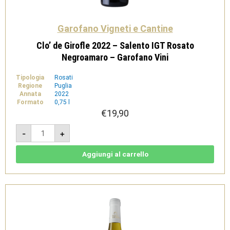
Garofano Vigneti e Cantine
Clo’ de Girofle 2022 – Salento IGT Rosato
Negroamaro – Garofano Vini
Tipologia
Rosati
Regione
Puglia
Annata
2022
Formato
0,75 l
€
19,90
Clo'
-
+
de
Girofle
2022
-
Aggiungi al carrello
Salento
IGT
Rosato
Negroamaro
-
Garofano
Vini
quantità