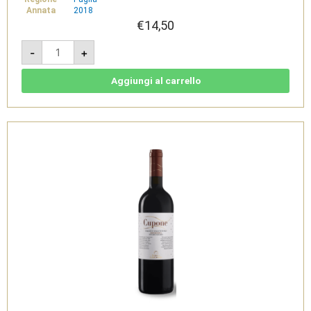
Annata
2018
€
14,50
Cupone
-
+
2018
-
Salice
Salentino
Aggiungi al carrello
DOC
Negroamaro
Riserva
-
Feudi
di
Guagnano
quantità