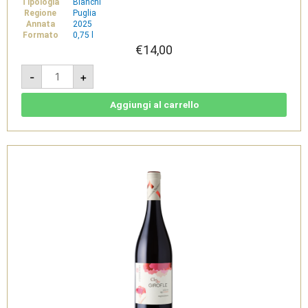
Tipologia
Bianchi
Regione
Puglia
Annata
2025
Formato
0,75 l
€
14,00
Bianca
-
+
dei
Censi
-
Salento
Aggiungi al carrello
Bianco
IGT
-
Garofano
Vigneti
e
Cantine
quantità