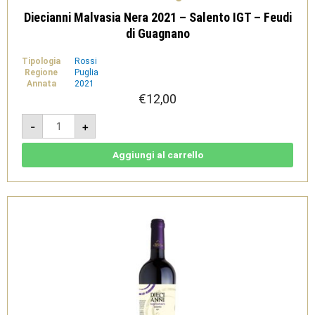
Diecianni Malvasia Nera 2021 – Salento IGT – Feudi
di Guagnano
Tipologia
Rossi
Regione
Puglia
Annata
2021
€
12,00
Diecianni
-
+
Malvasia
Nera
2021
-
Aggiungi al carrello
Salento
IGT
-
Feudi
di
Guagnano
quantità