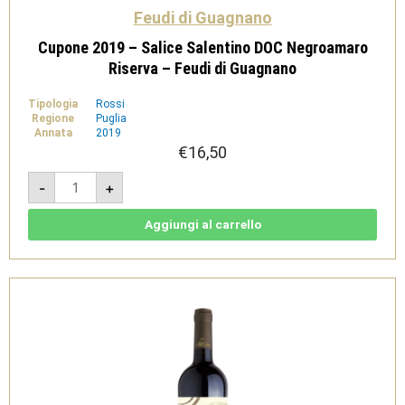
Feudi di Guagnano
Cupone 2019 – Salice Salentino DOC Negroamaro
Riserva – Feudi di Guagnano
Tipologia
Rossi
Regione
Puglia
Annata
2019
€
16,50
Cupone
-
+
2019
-
Salice
Salentino
Aggiungi al carrello
DOC
Negroamaro
Riserva
-
Feudi
di
Guagnano
quantità