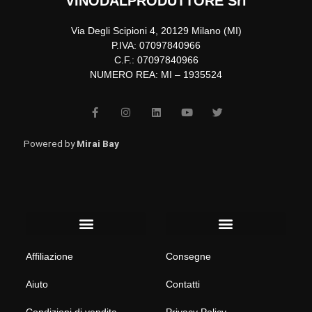
VINODALPRODUTTORE Srl
Via Degli Scipioni 4, 20129 Milano (MI)
P.IVA: 07097840966
C.F.: 07097840966
NUMERO REA: MI – 1935524
F
I
L
Y
T
a
n
i
o
w
c
s
n
u
i
e
t
k
t
t
b
a
e
u
t
Powered by
Mirai Bay
o
g
d
b
e
o
r
i
e
r
k
a
n
-
m
f
Menu
Menu
Affiliazione
Consegne
Aiuto
Contatti
Condizioni di vendita
Privacy Policy