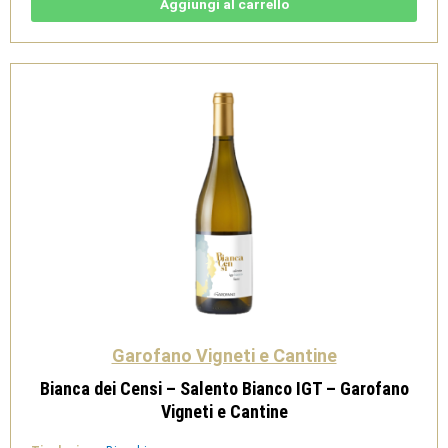
IGT
Aggiungi al carrello
Salento
-
Feudi
di
Guagnano
quantità
Garofano Vigneti e Cantine
Bianca dei Censi – Salento Bianco IGT – Garofano
Vigneti e Cantine