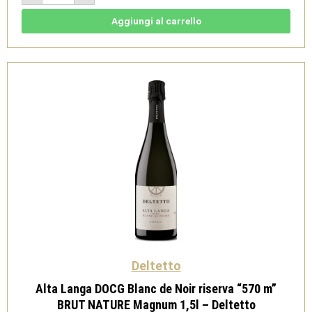
DOCG
Blanc
de
Aggiungi al carrello
Blanc
riserva
"480
m"
BRUT
NATURE
Magnum
1,5l
-
Deltetto
quantità
Deltetto
Alta Langa DOCG Blanc de Noir riserva “570 m”
BRUT NATURE Magnum 1,5l – Deltetto