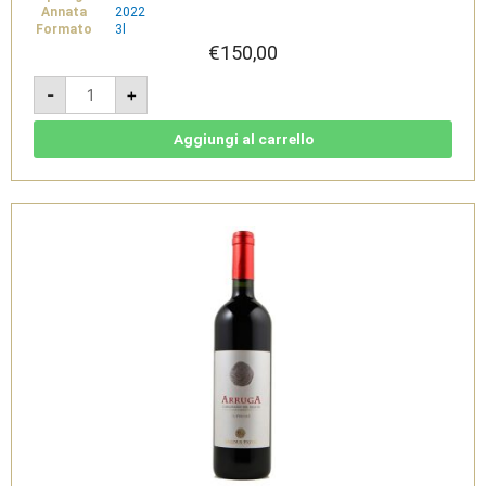
Annata
2022
Formato
3l
€
150,00
Alta
-
+
Langa
DOCG
Brut
PN-
Aggiungi al carrello
CH
Jeroboam
3l
-
Deltetto
quantità