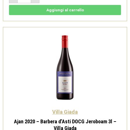
Millesimato
Brut
2022
Aggiungi al carrello
Magnum
-
Vermentino
di
Sardegna
Spumante
M.C
Doc
-
Sardus
Pater
quantità
Villa Giada
Ajan 2020 – Barbera d’Asti DOCG Jeroboam 3l –
Villa Giada