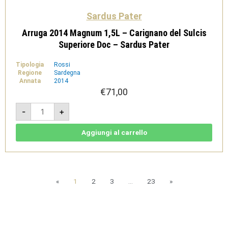
Sardus Pater
Arruga 2014 Magnum 1,5L – Carignano del Sulcis
Superiore Doc – Sardus Pater
Tipologia
Rossi
Regione
Sardegna
Annata
2014
€
71,00
Arruga
-
+
2014
Magnum
1,5L
-
Aggiungi al carrello
Carignano
del
Sulcis
Superiore
Doc
-
Sardus
«
1
2
3
…
23
»
Pater
quantità