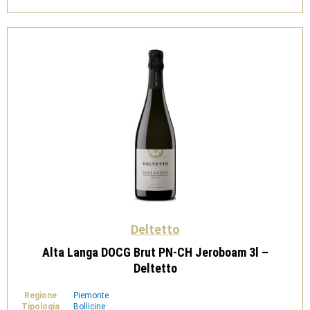
9l
-
Deltetto
quantità
Deltetto
Alta Langa DOCG Brut PN-CH Jeroboam 3l –
Deltetto
Regione
Piemonte
Tipologia
Bollicine