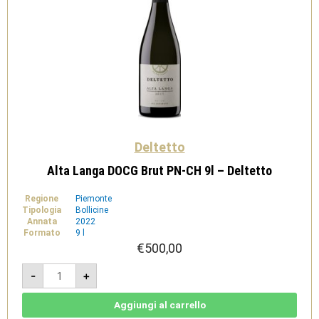
Deltetto
Alta Langa DOCG Brut PN-CH 9l – Deltetto
Regione
Piemonte
Tipologia
Bollicine
Annata
2022
Formato
9 l
€
500,00
Alta
-
+
Langa
DOCG
Brut
PN-
Aggiungi al carrello
CH