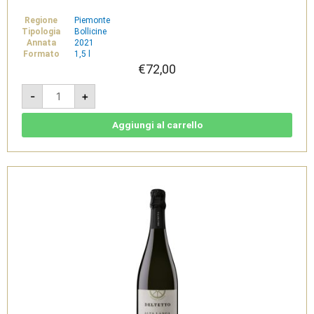
Regione
Piemonte
Tipologia
Bollicine
Annata
2021
Formato
1,5 l
€
72,00
Alta
-
+
Langa
DOCG
Blanc
de
Aggiungi al carrello
Noir
riserva
"570
m"
BRUT
NATURE
Magnum
1,5l
-
Deltetto
quantità