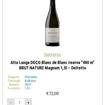
Deltetto
Alta Langa DOCG Blanc de Blanc riserva “480 m”
BRUT NATURE Magnum 1,5l – Deltetto
Regione
Piemonte
Tipologia
Bollicine
Annata
2021
Formato
1,5 l
€
72,00
Alta
-
+
Langa