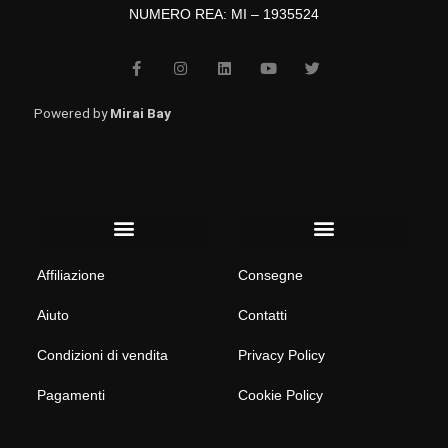
NUMERO REA: MI – 1935524
F
I
L
Y
T
a
n
i
o
w
c
s
n
u
i
e
t
k
t
t
b
a
e
u
t
Powered by
Mirai Bay
o
g
d
b
e
o
r
i
e
r
k
a
n
-
m
f
Menu
Menu
Affiliazione
Consegne
Aiuto
Contatti
Condizioni di vendita
Privacy Policy
Pagamenti
Cookie Policy