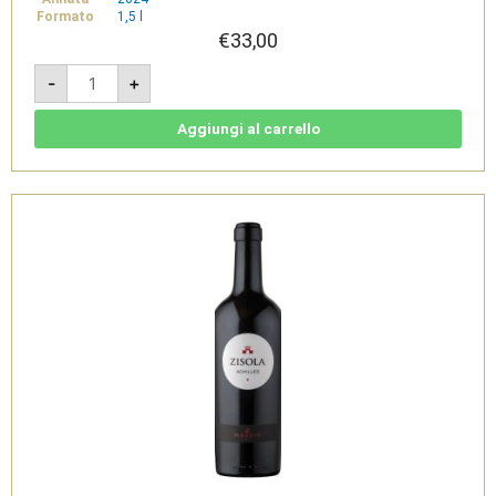
Formato
1,5 l
€
33,00
'Na
-
+
Vota
Ruchè
di
Castagnole
Aggiungi al carrello
Monferrato
DOCG
Magnum
1,5l
2024
-
Tenimenti
Famiglia
Cavallero
quantità