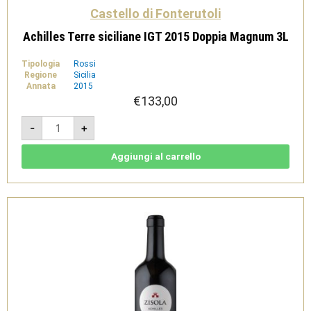
Castello di Fonterutoli
Achilles Terre siciliane IGT 2015 Doppia Magnum 3L
Tipologia
Rossi
Regione
Sicilia
Annata
2015
€
133,00
Achilles
-
+
Terre
siciliane
IGT
2015
Aggiungi al carrello
Doppia
Magnum
3L
quantità