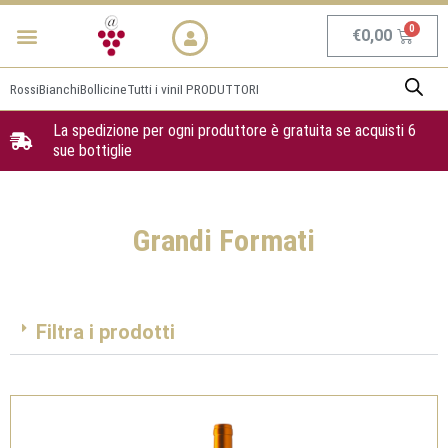
Vai
Menu
NEWS & PROMO
al
Carrel
€
0,00
contenuto
Rossi
Bianchi
Bollicine
Tutti i vini
I PRODUTTORI
La spedizione per ogni produttore è gratuita se acquisti 6
sue bottiglie
Grandi Formati
Filtra i prodotti
Pagina
Pagina
Pagina
Pagina