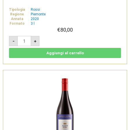
Tipologia
Rossi
Regione
Piemonte
Annata
2020
Formato
3 l
€
80,00
Ajan
-
+
2020
-
Barbera
d'Asti
Aggiungi al carrello
DOCG
Jeroboam
3l
-
Villa
Giada
quantità