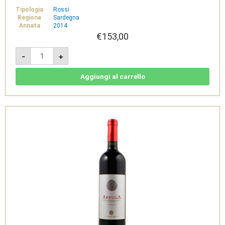
Tipologia
Rossi
Regione
Sardegna
Annata
2014
€
153,00
Arruga
-
+
2014
Magnum
3L
-
Aggiungi al carrello
Carignano
del
Sulcis
Superiore
Doc
-
Sardus
Pater
quantità