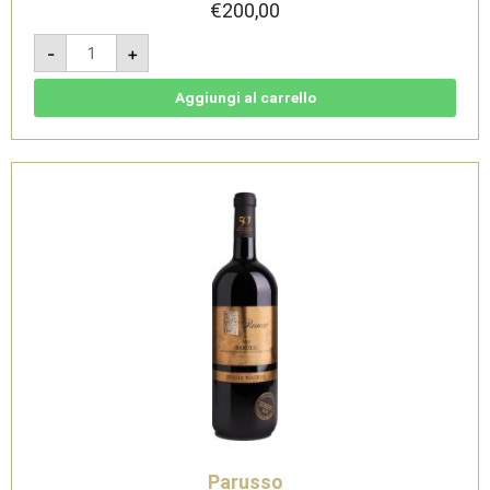
€
200,00
Barolo
-
+
Docg
Bussia
Riserva
Vigna
Aggiungi al carrello
Rocche
Etichetta
Oro
2014
-
Parusso
quantità
Parusso