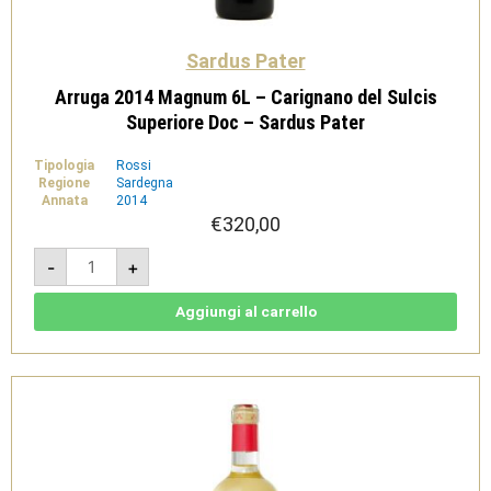
Sardus Pater
Arruga 2014 Magnum 6L – Carignano del Sulcis
Superiore Doc – Sardus Pater
Tipologia
Rossi
Regione
Sardegna
Annata
2014
€
320,00
Arruga
-
+
2014
Magnum
6L
-
Aggiungi al carrello
Carignano
del
Sulcis
Superiore
Doc
-
Sardus
Pater
quantità