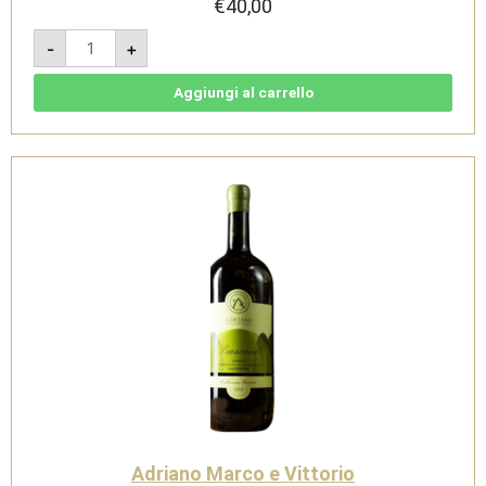
€
40,00
Baron
-
+
Eyrl
Lagrein
Magnum
1,5l
Aggiungi al carrello
2023
-
Sudtirol
Alto
Adige
DOC
-
Cantina
di
Bolzano
quantità
Adriano Marco e Vittorio