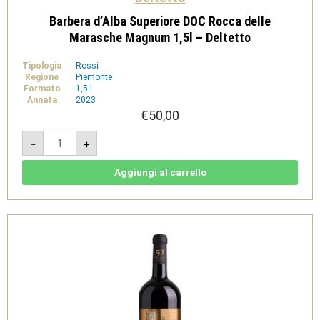
Barbera d’Alba Superiore DOC Rocca delle
Marasche Magnum 1,5l – Deltetto
Tipologia
Rossi
Regione
Piemonte
Formato
1,5 l
Annata
2023
€
50,00
Barbera
-
+
d'Alba
Superiore
DOC
Rocca
Aggiungi al carrello
delle
Marasche
Magnum
1,5l
-
Deltetto
quantità