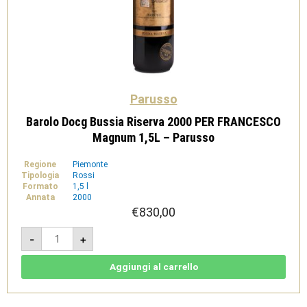
Parusso
Barolo Docg Bussia Riserva 2000 PER FRANCESCO
Magnum 1,5L – Parusso
Regione
Piemonte
Tipologia
Rossi
Formato
1,5 l
Annata
2000
€
830,00
Barolo
-
+
Docg
Bussia
Riserva
2000
Aggiungi al carrello
PER
FRANCESCO
Magnum
1,5L