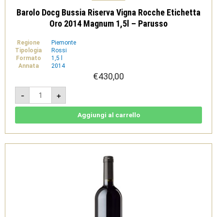
Barolo Docg Bussia Riserva Vigna Rocche Etichetta
Oro 2014 Magnum 1,5l – Parusso
Regione
Piemonte
Tipologia
Rossi
Formato
1,5 l
Annata
2014
€
430,00
Barolo
-
+
Docg
Bussia
Riserva
Vigna
Aggiungi al carrello
Rocche
Etichetta
Oro
2014
Magnum
1,5l
-
Parusso
quantità