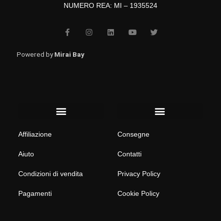
NUMERO REA: MI – 1935524
F
I
L
Y
T
a
n
i
o
w
c
s
n
u
i
e
t
k
t
t
b
a
e
u
t
Powered by
Mirai Bay
o
g
d
b
e
o
r
i
e
r
k
a
n
-
m
f
Menu
Menu
Affiliazione
Consegne
Aiuto
Contatti
Condizioni di vendita
Privacy Policy
Pagamenti
Cookie Policy