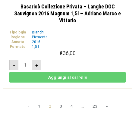
Basaricò Collezione Privata – Langhe DOC
Sauvignon 2016 Magnum 1,5l – Adriano Marco e
Vittorio
Tipologia
Bianchi
Regione
Piemonte
Annata
2016
Formato
1,5 l
€
36,00
Basaricò
-
+
Collezione
Privata
-
Langhe
Aggiungi al carrello
DOC
Sauvignon
2016
Magnum
1,5l
-
Adriano
«
1
2
3
4
…
23
»
Marco
e
Vittorio
quantità