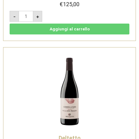
€
125,00
Barbera
-
+
d'Alba
Superiore
DOC
Rocca
Aggiungi al carrello
delle
Marasche
Jeroboam
3l
-
Deltetto
quantità
Deltetto