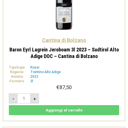
Cantina di Bolzano
Baron Eyrl Lagrein Jeroboam 3l 2023 – Sudtirol Alto
Adige DOC – Cantina di Bolzano
Tipologia
Rossi
Regione
Trentino Alto Adige
Annata
2023
Formato
3l
€
87,50
Baron
-
+
Eyrl
Lagrein
Jeroboam
3l
Aggiungi al carrello
2023
-
Sudtirol
Alto