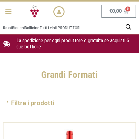
Vai
Menu
NEWS & PROMO
al
Carrel
€
0,00
contenuto
Rossi
Bianchi
Bollicine
Tutti i vini
I PRODUTTORI
La spedizione per ogni produttore è gratuita se acquisti 6
sue bottiglie
Grandi Formati
Filtra i prodotti
Pagina
Pagina
Pagina
Pagina
Pagina