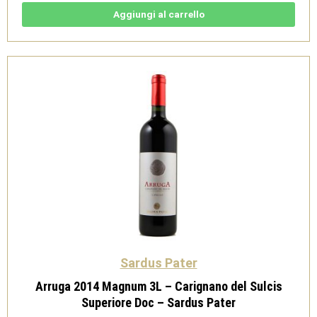
12L
-
Aggiungi al carrello
Carignano
del
Sulcis
Superiore
Doc
-
Sardus
Pater
quantità
Sardus Pater
Arruga 2014 Magnum 3L – Carignano del Sulcis
Superiore Doc – Sardus Pater