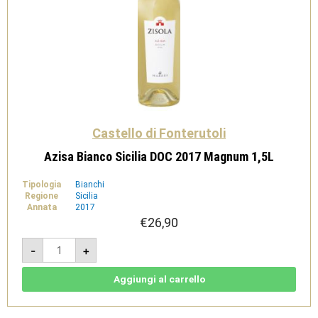
Castello di Fonterutoli
Azisa Bianco Sicilia DOC 2017 Magnum 1,5L
Tipologia
Bianchi
Regione
Sicilia
Annata
2017
€
26,90
Azisa
-
+
Bianco
Sicilia
DOC
2017
Aggiungi al carrello
Magnum
1,5L
quantità